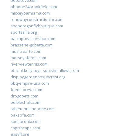
bobacove.com
phoone24brookfield.com
mickeybarmama.com
roadwayconstructioninc.com
shopdragonflyboutique.com
sportszilla.org
batchprovisionsbar.com
brasserie-gobette.com
musicrearte.com
morseysfarms.com
riverviewtennis.com
official-kelly-toys-squishmallows.com
displaygardenonsuncrest.org
bbq-empire-usa.com
feedstoreva.com
drogopets.com
ediblechalk.com
tabletennisnearme.com
oaksofa.com
soultacohtx.com
capishcaps.com
gpsyfl.org