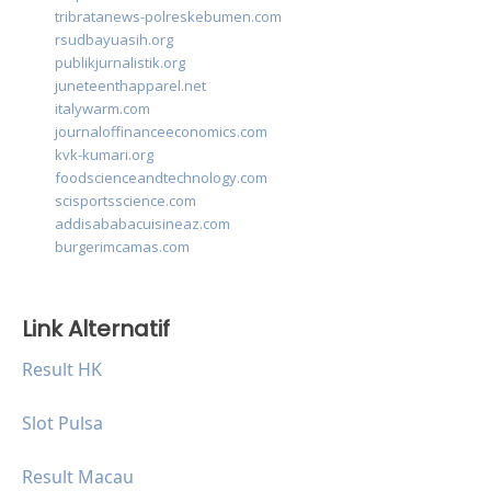
tribratanews-polreskebumen.com
rsudbayuasih.org
publikjurnalistik.org
juneteenthapparel.net
italywarm.com
journaloffinanceeconomics.com
kvk-kumari.org
foodscienceandtechnology.com
scisportsscience.com
addisababacuisineaz.com
burgerimcamas.com
Link Alternatif
Result HK
Slot Pulsa
Result Macau