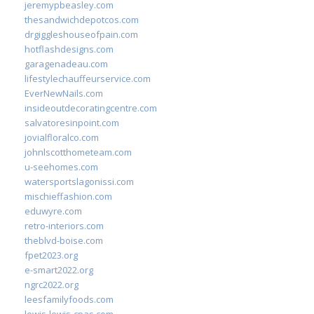
jeremypbeasley.com
thesandwichdepotcos.com
drgiggleshouseofpain.com
hotflashdesigns.com
garagenadeau.com
lifestylechauffeurservice.com
EverNewNails.com
insideoutdecoratingcentre.com
salvatoresinpoint.com
jovialfloralco.com
johnlscotthometeam.com
u-seehomes.com
watersportslagonissi.com
mischieffashion.com
eduwyre.com
retro-interiors.com
theblvd-boise.com
fpet2023.org
e-smart2022.org
ngrc2022.org
leesfamilyfoods.com