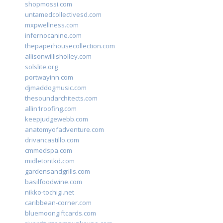
shopmossi.com
untamedcollectivesd.com
mxpwellness.com
infernocanine.com
thepaperhousecollection.com
allisonwillisholley.com
solslite.org
portwayinn.com
djmaddogmusic.com
thesoundarchitects.com
allin1roofing.com
keepjudgewebb.com
anatomyofadventure.com
drivancastillo.com
cmmedspa.com
midletontkd.com
gardensandgrills.com
basilfoodwine.com
nikko-tochigi.net
caribbean-corner.com
bluemoongiftcards.com