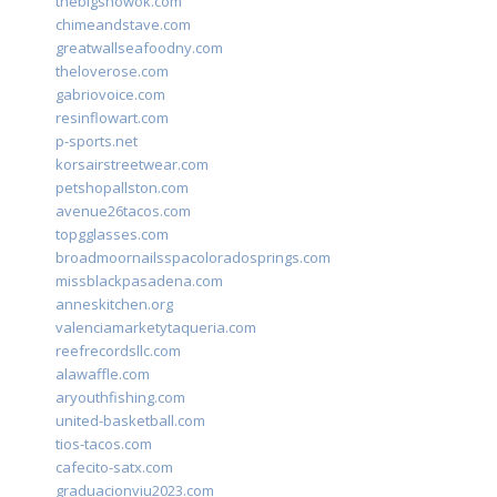
thebigshowok.com
chimeandstave.com
greatwallseafoodny.com
theloverose.com
gabriovoice.com
resinflowart.com
p-sports.net
korsairstreetwear.com
petshopallston.com
avenue26tacos.com
topgglasses.com
broadmoornailsspacoloradosprings.com
missblackpasadena.com
anneskitchen.org
valenciamarketytaqueria.com
reefrecordsllc.com
alawaffle.com
aryouthfishing.com
united-basketball.com
tios-tacos.com
cafecito-satx.com
graduacionviu2023.com