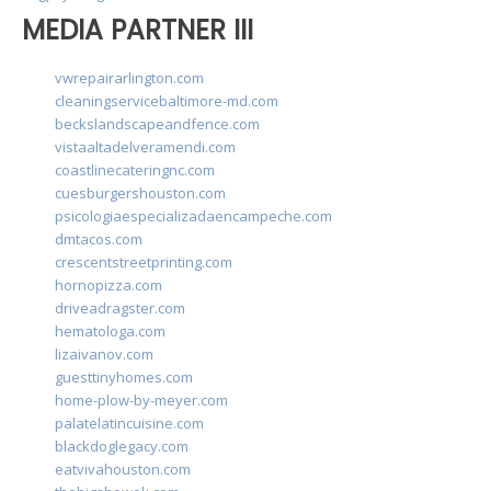
MEDIA PARTNER III
vwrepairarlington.com
cleaningservicebaltimore-md.com
beckslandscapeandfence.com
vistaaltadelveramendi.com
coastlinecateringnc.com
cuesburgershouston.com
psicologiaespecializadaencampeche.com
dmtacos.com
crescentstreetprinting.com
hornopizza.com
driveadragster.com
hematologa.com
lizaivanov.com
guesttinyhomes.com
home-plow-by-meyer.com
palatelatincuisine.com
blackdoglegacy.com
eatvivahouston.com