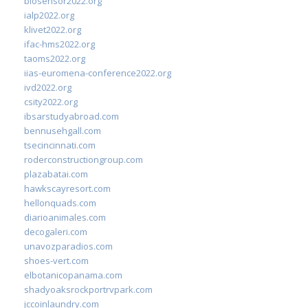
biosensor2022.org
ialp2022.org
klivet2022.org
ifac-hms2022.org
taoms2022.org
iias-euromena-conference2022.org
ivd2022.org
csity2022.org
ibsarstudyabroad.com
bennusehgall.com
tsecincinnati.com
roderconstructiongroup.com
plazabatai.com
hawkscayresort.com
hellonquads.com
diarioanimales.com
decogaleri.com
unavozparadios.com
shoes-vert.com
elbotanicopanama.com
shadyoaksrockportrvpark.com
jccoinlaundry.com