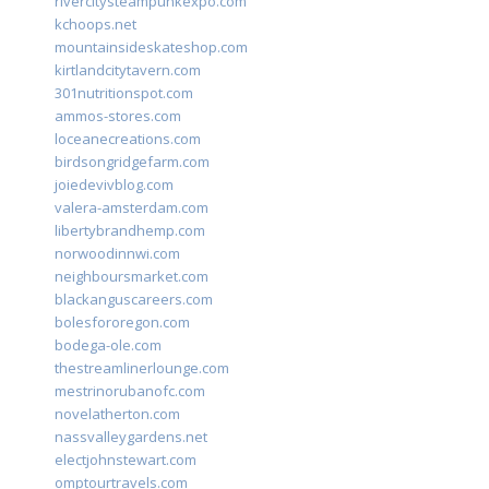
rivercitysteampunkexpo.com
kchoops.net
mountainsideskateshop.com
kirtlandcitytavern.com
301nutritionspot.com
ammos-stores.com
loceanecreations.com
birdsongridgefarm.com
joiedevivblog.com
valera-amsterdam.com
libertybrandhemp.com
norwoodinnwi.com
neighboursmarket.com
blackanguscareers.com
bolesfororegon.com
bodega-ole.com
thestreamlinerlounge.com
mestrinorubanofc.com
novelatherton.com
nassvalleygardens.net
electjohnstewart.com
omptourtravels.com