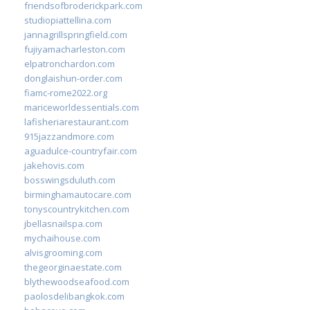
friendsofbroderickpark.com
studiopiattellina.com
jannagrillspringfield.com
fujiyamacharleston.com
elpatronchardon.com
donglaishun-order.com
fiamc-rome2022.org
mariceworldessentials.com
lafisheriarestaurant.com
915jazzandmore.com
aguadulce-countryfair.com
jakehovis.com
bosswingsduluth.com
birminghamautocare.com
tonyscountrykitchen.com
jbellasnailspa.com
mychaihouse.com
alvisgrooming.com
thegeorginaestate.com
blythewoodseafood.com
paolosdelibangkok.com