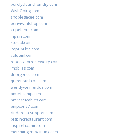
purelycleanchemdry.com
WishOping.com
shoplegacee.com
bonvivantshop.com
CupPlante.com
mpzin.com
stcreal.com
PopUpFlea.com
valueml.com
rebeccatorresjewelry.com
jmpbliss.com
drjorgerico.com
queensushipa.com
wendyweimerdds.com
ameri-camp.com
hrsreceivables.com
empconst1.com
cinderella-support.com
bigpinkrestaurant.com
inspirehuahin.com
memmingerspainting.com