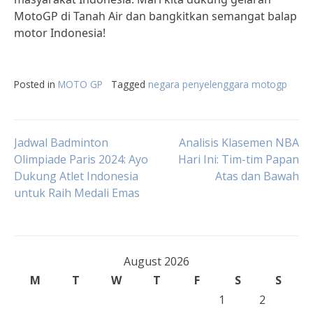
MotoGP di Tanah Air dan bangkitkan semangat balap
motor Indonesia!
Posted in
MOTO GP
Tagged
negara penyelenggara motogp
Post
Jadwal Badminton
Analisis Klasemen NBA
Olimpiade Paris 2024: Ayo
Hari Ini: Tim-tim Papan
Dukung Atlet Indonesia
Atas dan Bawah
navigation
untuk Raih Medali Emas
August 2026
M
T
W
T
F
S
S
1
2