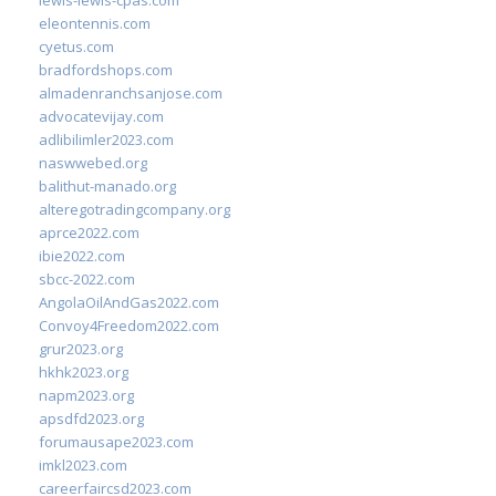
lewis-lewis-cpas.com
eleontennis.com
cyetus.com
bradfordshops.com
almadenranchsanjose.com
advocatevijay.com
adlibilimler2023.com
naswwebed.org
balithut-manado.org
alteregotradingcompany.org
aprce2022.com
ibie2022.com
sbcc-2022.com
AngolaOilAndGas2022.com
Convoy4Freedom2022.com
grur2023.org
hkhk2023.org
napm2023.org
apsdfd2023.org
forumausape2023.com
imkl2023.com
careerfaircsd2023.com