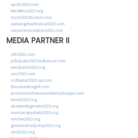
apsth2023.com
MedItRio2023.org
lcicon2023boston.com
waitangidayfestival2022.com
vacancesscolaires2022.com
MEDIA PARTNER II
isth2022.com
p2b2pabi2023-makassar.com
wocfparis2023.org
sinc2023.com
scdlqatar2022-qa.com
thecolumbiagrill.com
provisionscheeseandwineshoppe.com
khedi2023.org
akademikgeriatri2023.org
marmarapediatri2023.org
emchie2023.org
girisimselradyoloji2022.org
utcd2022.org