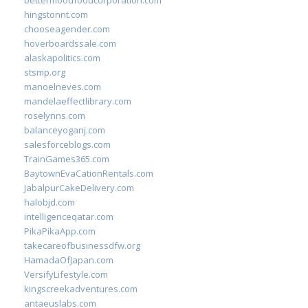
bettermoodfoodcorporation.com
hingstonnt.com
chooseagender.com
hoverboardssale.com
alaskapolitics.com
stsmp.org
manoelneves.com
mandelaeffectlibrary.com
roselynns.com
balanceyoganj.com
salesforceblogs.com
TrainGames365.com
BaytownEvaCationRentals.com
JabalpurCakeDelivery.com
halobjd.com
intelligenceqatar.com
PikaPikaApp.com
takecareofbusinessdfw.org
HamadaOfJapan.com
VersifyLifestyle.com
kingscreekadventures.com
antaeuslabs.com