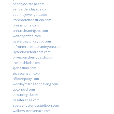
pecanjackstogo.com
zengardendayspa.com
sparklejewelryinc.com
ironcladtattoostudio.com
bruinshome.com
annascleaningsvc.com
wolfcitytattoo.com
oysterbayturkeytrot.com
lafronterarestauranteybar.com
lilyandrosetearoom.com
olivesburgberrypatch.com
theslushkids.com
giobastian.com
glpascensori.com
rifloorepoxy.com
woolleymillingandpaving.com
uptonpvd.com
2troublegrill.com
casateranga.com
sticksandstonesstudiooh.com
walkers-treeservice.com