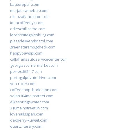
kautorepair.com
marjaeswinebar.com
elmazatlanclinton.com
ideacoffeenyc.com
odieschillicothe.com
lacantinitagalesburg.com
pizzadeliverybristol.com
greenstarsmogcheck.com
happypawspl.com
callahansautoservicecenter.com
georgiascornermarket.com
perfectfit24-7.com
portugalprivatedriver.com
von-racer.com
coffeeshopcharleston.com
salon104mainstreet.com
alkaspringswater.com
318mainstreet8h.com
lovenailsspari.com
oakberry-kuwait.com
quartzliterary.com