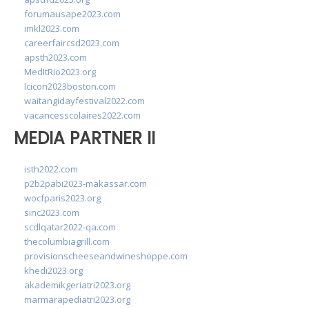
forumausape2023.com
imkl2023.com
careerfaircsd2023.com
apsth2023.com
MedItRio2023.org
lcicon2023boston.com
waitangidayfestival2022.com
vacancesscolaires2022.com
MEDIA PARTNER II
isth2022.com
p2b2pabi2023-makassar.com
wocfparis2023.org
sinc2023.com
scdlqatar2022-qa.com
thecolumbiagrill.com
provisionscheeseandwineshoppe.com
khedi2023.org
akademikgeriatri2023.org
marmarapediatri2023.org