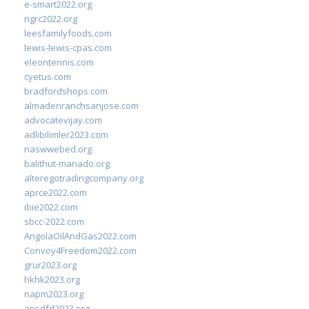
e-smart2022.org
ngrc2022.org
leesfamilyfoods.com
lewis-lewis-cpas.com
eleontennis.com
cyetus.com
bradfordshops.com
almadenranchsanjose.com
advocatevijay.com
adlibilimler2023.com
naswwebed.org
balithut-manado.org
alteregotradingcompany.org
aprce2022.com
ibie2022.com
sbcc-2022.com
AngolaOilAndGas2022.com
Convoy4Freedom2022.com
grur2023.org
hkhk2023.org
napm2023.org
apsdfd2023.org