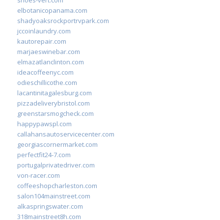
elbotanicopanama.com
shadyoaksrockportrvpark.com
jccoinlaundry.com
kautorepair.com
marjaeswinebar.com
elmazatlanclinton.com
ideacoffeenyc.com
odieschillicothe.com
lacantinitagalesburg.com
pizzadeliverybristol.com
greenstarsmogcheck.com
happypawspl.com
callahansautoservicecenter.com
georgiascornermarket.com
perfectfit24-7.com
portugalprivatedriver.com
von-racer.com
coffeeshopcharleston.com
salon104mainstreet.com
alkaspringswater.com
318mainstreet8h.com