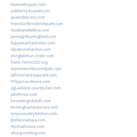
lovenailsspari.com
oakberry-kuwait.com
quartzliterary.com
friendsofbroderickpark.com
studiopiattellina.com
jannagrillspringfield.com
fujiyamacharleston.com
elpatronchardon.com
donglaishun-order.com
fiamc-rome2022.org
mariceworldessentials.com
lafisheriarestaurant.com
915jazzandmore.com
aguadulce-countryfair.com
jakehovis.com
bosswingsduluth.com
birminghamautocare.com
tonyscountrykitchen.com
jbellasnailspa.com
mychaihouse.com
alvisgrooming.com