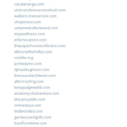
casateranga.com
sticksandstonesstudiooh.com
walkers-treeservice.com
shopmossi.com
untamedcollectivesd.com
mxpwellness.com
infernocanine.com
thepaperhousecollection.com
allisonwillisholley.com
solslite.org
portwayinn.com
djmaddogmusic.com
thesoundarchitects.com
allin1roofing.com
keepjudgewebb.com
anatomyofadventure.com
drivancastillo.com
cmmedspa.com
midletontkd.com
gardensandgrills.com
basilfoodwine.com