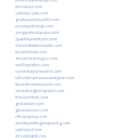
united-basketball.com
tios-tacos.com
cafecito-satx.com
graduacionviu2023.com
pecanjackstogo.com
zengardendayspa.com
sparklejewelryinc.com
ironcladtattoostudio.com
bruinshome.com
annascleaningsvc.com
wolfcitytattoo.com
oysterbayturkeytrot.com
lafronterarestauranteybar.com
lilyandrosetearoom.com
olivesburgberrypatch.com
theslushkids.com
giobastian.com
glpascensori.com
rifloorepoxy.com
woolleymillingandpaving.com
uptonpvd.com
2troublegrill.com