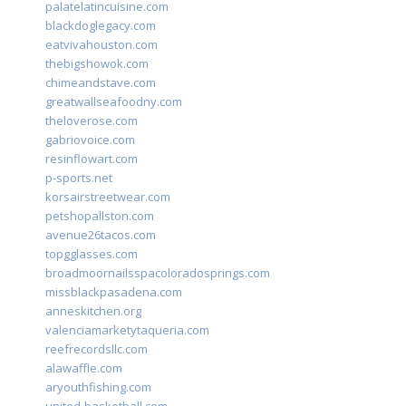
palatelatincuisine.com
blackdoglegacy.com
eatvivahouston.com
thebigshowok.com
chimeandstave.com
greatwallseafoodny.com
theloverose.com
gabriovoice.com
resinflowart.com
p-sports.net
korsairstreetwear.com
petshopallston.com
avenue26tacos.com
topgglasses.com
broadmoornailsspacoloradosprings.com
missblackpasadena.com
anneskitchen.org
valenciamarketytaqueria.com
reefrecordsllc.com
alawaffle.com
aryouthfishing.com