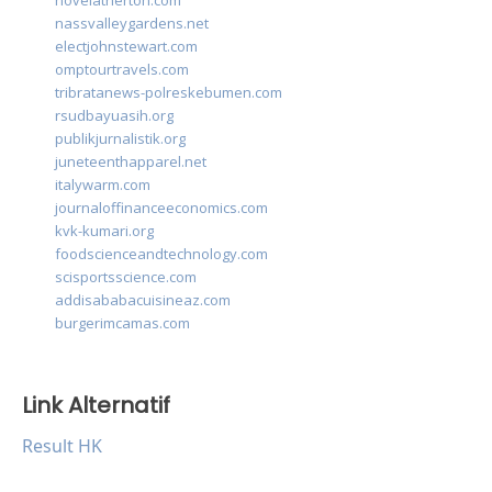
novelatherton.com
nassvalleygardens.net
electjohnstewart.com
omptourtravels.com
tribratanews-polreskebumen.com
rsudbayuasih.org
publikjurnalistik.org
juneteenthapparel.net
italywarm.com
journaloffinanceeconomics.com
kvk-kumari.org
foodscienceandtechnology.com
scisportsscience.com
addisababacuisineaz.com
burgerimcamas.com
Link Alternatif
Result HK