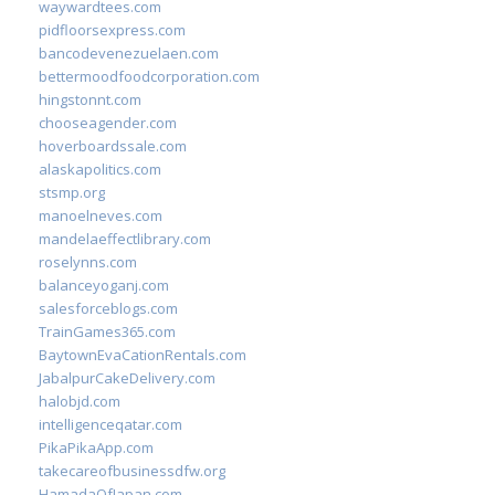
waywardtees.com
pidfloorsexpress.com
bancodevenezuelaen.com
bettermoodfoodcorporation.com
hingstonnt.com
chooseagender.com
hoverboardssale.com
alaskapolitics.com
stsmp.org
manoelneves.com
mandelaeffectlibrary.com
roselynns.com
balanceyoganj.com
salesforceblogs.com
TrainGames365.com
BaytownEvaCationRentals.com
JabalpurCakeDelivery.com
halobjd.com
intelligenceqatar.com
PikaPikaApp.com
takecareofbusinessdfw.org
HamadaOfJapan.com