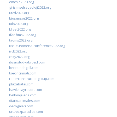
emchie2023.org
girisimselradyoloji2022.org
utcd2022.org
biosensor2022.org
ialp2022.org
klivet2022.org
ifac-hms2022.org
taoms2022.org
iias-euromena-conference2022.org
ivd2022.org
csity2022.org
ibsarstudyabroad.com
bennusehgall.com
tsecincinnati.com
roderconstructiongroup.com
plazabatai.com
hawkscayresort.com
hellonquads.com
diarioanimales.com
decogaleri.com
unavozparadios.com
shoes-vert.com