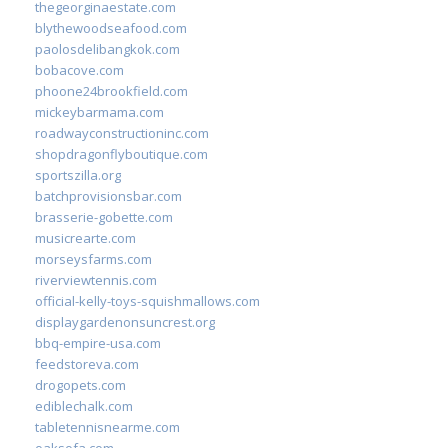
thegeorginaestate.com
blythewoodseafood.com
paolosdelibangkok.com
bobacove.com
phoone24brookfield.com
mickeybarmama.com
roadwayconstructioninc.com
shopdragonflyboutique.com
sportszilla.org
batchprovisionsbar.com
brasserie-gobette.com
musicrearte.com
morseysfarms.com
riverviewtennis.com
official-kelly-toys-squishmallows.com
displaygardenonsuncrest.org
bbq-empire-usa.com
feedstoreva.com
drogopets.com
ediblechalk.com
tabletennisnearme.com
oaksofa.com