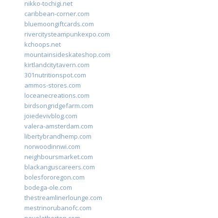
nikko-tochigi.net
caribbean-corner.com
bluemoongiftcards.com
rivercitysteampunkexpo.com
kchoops.net
mountainsideskateshop.com
kirtlandcitytavern.com
301nutritionspot.com
ammos-stores.com
loceanecreations.com
birdsongridgefarm.com
joiedevivblog.com
valera-amsterdam.com
libertybrandhemp.com
norwoodinnwi.com
neighboursmarket.com
blackanguscareers.com
bolesfororegon.com
bodega-ole.com
thestreamlinerlounge.com
mestrinorubanofc.com