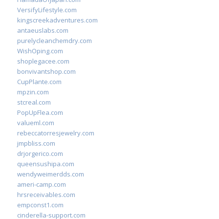
VersifyLifestyle.com
kingscreekadventures.com
antaeuslabs.com
purelycleanchemdry.com
WishOping.com
shoplegacee.com
bonvivantshop.com
CupPlante.com
mpzin.com
stcreal.com
PopUpFlea.com
valueml.com
rebeccatorresjewelry.com
jmpbliss.com
drjorgerico.com
queensushipa.com
wendyweimerdds.com
ameri-camp.com
hrsreceivables.com
empconst1.com
cinderella-support.com