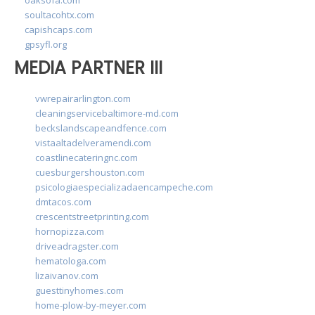
soultacohtx.com
capishcaps.com
gpsyfl.org
MEDIA PARTNER III
vwrepairarlington.com
cleaningservicebaltimore-md.com
beckslandscapeandfence.com
vistaaltadelveramendi.com
coastlinecateringnc.com
cuesburgershouston.com
psicologiaespecializadaencampeche.com
dmtacos.com
crescentstreetprinting.com
hornopizza.com
driveadragster.com
hematologa.com
lizaivanov.com
guesttinyhomes.com
home-plow-by-meyer.com