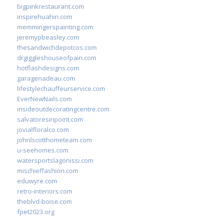
bigpinkrestaurant.com
inspirehuahin.com
memmingerspainting.com
jeremypbeasley.com
thesandwichdepotcos.com
drgiggleshouseofpain.com
hotflashdesigns.com
garagenadeau.com
lifestylechauffeurservice.com
EverNewNails.com
insideoutdecoratingcentre.com
salvatoresinpoint.com
jovialfloralco.com
johnlscotthometeam.com
u-seehomes.com
watersportslagonissi.com
mischieffashion.com
eduwyre.com
retro-interiors.com
theblvd-boise.com
fpet2023.org