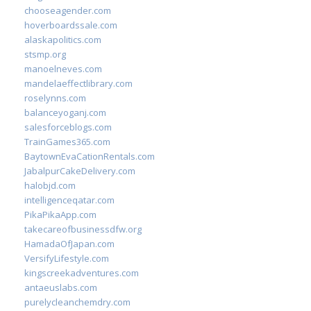
chooseagender.com
hoverboardssale.com
alaskapolitics.com
stsmp.org
manoelneves.com
mandelaeffectlibrary.com
roselynns.com
balanceyoganj.com
salesforceblogs.com
TrainGames365.com
BaytownEvaCationRentals.com
JabalpurCakeDelivery.com
halobjd.com
intelligenceqatar.com
PikaPikaApp.com
takecareofbusinessdfw.org
HamadaOfJapan.com
VersifyLifestyle.com
kingscreekadventures.com
antaeuslabs.com
purelycleanchemdry.com