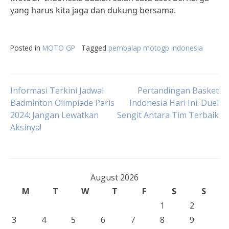
yang harus kita jaga dan dukung bersama.
Posted in
MOTO GP
Tagged
pembalap motogp indonesia
Post
Informasi Terkini Jadwal
Pertandingan Basket
Badminton Olimpiade Paris
Indonesia Hari Ini: Duel
2024: Jangan Lewatkan
Sengit Antara Tim Terbaik
navigation
Aksinya!
August 2026
M
T
W
T
F
S
S
1
2
3
4
5
6
7
8
9