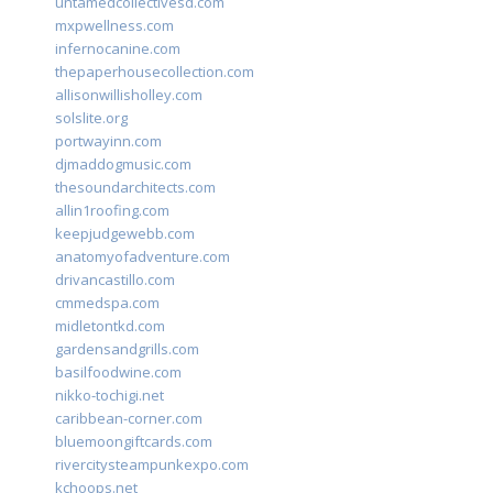
untamedcollectivesd.com
mxpwellness.com
infernocanine.com
thepaperhousecollection.com
allisonwillisholley.com
solslite.org
portwayinn.com
djmaddogmusic.com
thesoundarchitects.com
allin1roofing.com
keepjudgewebb.com
anatomyofadventure.com
drivancastillo.com
cmmedspa.com
midletontkd.com
gardensandgrills.com
basilfoodwine.com
nikko-tochigi.net
caribbean-corner.com
bluemoongiftcards.com
rivercitysteampunkexpo.com
kchoops.net