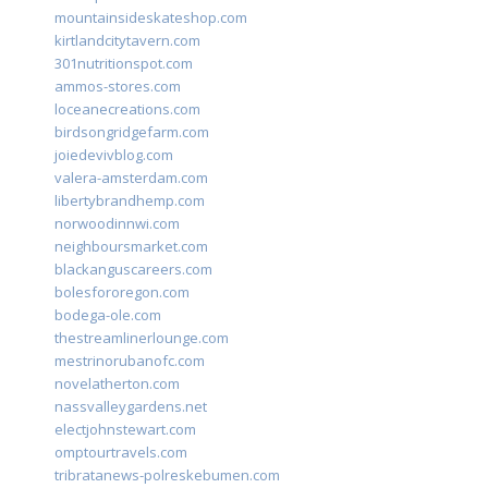
mountainsideskateshop.com
kirtlandcitytavern.com
301nutritionspot.com
ammos-stores.com
loceanecreations.com
birdsongridgefarm.com
joiedevivblog.com
valera-amsterdam.com
libertybrandhemp.com
norwoodinnwi.com
neighboursmarket.com
blackanguscareers.com
bolesfororegon.com
bodega-ole.com
thestreamlinerlounge.com
mestrinorubanofc.com
novelatherton.com
nassvalleygardens.net
electjohnstewart.com
omptourtravels.com
tribratanews-polreskebumen.com