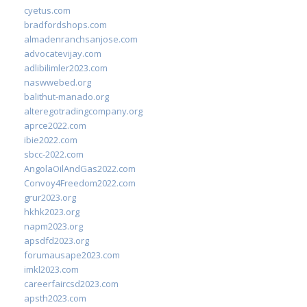
cyetus.com
bradfordshops.com
almadenranchsanjose.com
advocatevijay.com
adlibilimler2023.com
naswwebed.org
balithut-manado.org
alteregotradingcompany.org
aprce2022.com
ibie2022.com
sbcc-2022.com
AngolaOilAndGas2022.com
Convoy4Freedom2022.com
grur2023.org
hkhk2023.org
napm2023.org
apsdfd2023.org
forumausape2023.com
imkl2023.com
careerfaircsd2023.com
apsth2023.com