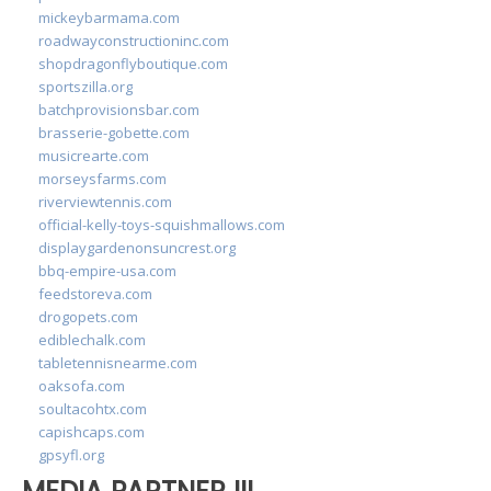
mickeybarmama.com
roadwayconstructioninc.com
shopdragonflyboutique.com
sportszilla.org
batchprovisionsbar.com
brasserie-gobette.com
musicrearte.com
morseysfarms.com
riverviewtennis.com
official-kelly-toys-squishmallows.com
displaygardenonsuncrest.org
bbq-empire-usa.com
feedstoreva.com
drogopets.com
ediblechalk.com
tabletennisnearme.com
oaksofa.com
soultacohtx.com
capishcaps.com
gpsyfl.org