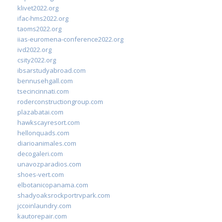
klivet2022.org
ifac-hms2022.org
taoms2022.org
iias-euromena-conference2022.org
ivd2022.org
csity2022.org
ibsarstudyabroad.com
bennusehgall.com
tsecincinnati.com
roderconstructiongroup.com
plazabatai.com
hawkscayresort.com
hellonquads.com
diarioanimales.com
decogaleri.com
unavozparadios.com
shoes-vert.com
elbotanicopanama.com
shadyoaksrockportrvpark.com
jccoinlaundry.com
kautorepair.com