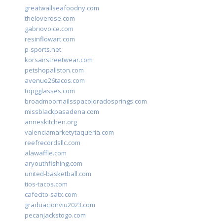
greatwallseafoodny.com
theloverose.com
gabriovoice.com
resinflowart.com
p-sports.net
korsairstreetwear.com
petshopallston.com
avenue26tacos.com
topgglasses.com
broadmoornailsspacoloradosprings.com
missblackpasadena.com
anneskitchen.org
valenciamarketytaqueria.com
reefrecordsllc.com
alawaffle.com
aryouthfishing.com
united-basketball.com
tios-tacos.com
cafecito-satx.com
graduacionviu2023.com
pecanjackstogo.com