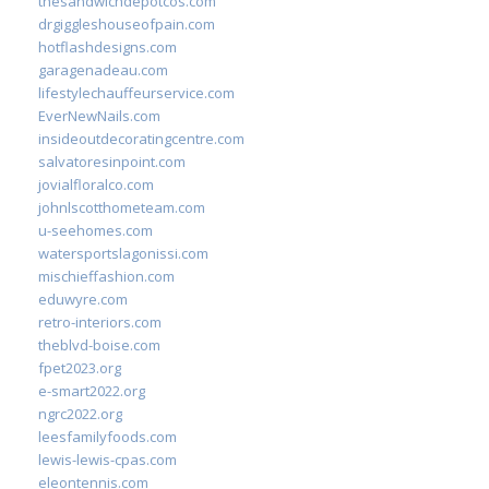
thesandwichdepotcos.com
drgiggleshouseofpain.com
hotflashdesigns.com
garagenadeau.com
lifestylechauffeurservice.com
EverNewNails.com
insideoutdecoratingcentre.com
salvatoresinpoint.com
jovialfloralco.com
johnlscotthometeam.com
u-seehomes.com
watersportslagonissi.com
mischieffashion.com
eduwyre.com
retro-interiors.com
theblvd-boise.com
fpet2023.org
e-smart2022.org
ngrc2022.org
leesfamilyfoods.com
lewis-lewis-cpas.com
eleontennis.com