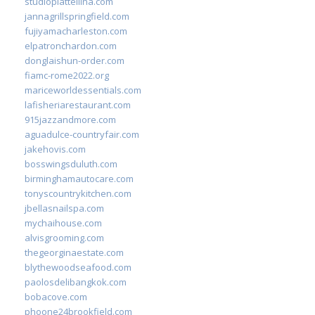
studiopiattellina.com
jannagrillspringfield.com
fujiyamacharleston.com
elpatronchardon.com
donglaishun-order.com
fiamc-rome2022.org
mariceworldessentials.com
lafisheriarestaurant.com
915jazzandmore.com
aguadulce-countryfair.com
jakehovis.com
bosswingsduluth.com
birminghamautocare.com
tonyscountrykitchen.com
jbellasnailspa.com
mychaihouse.com
alvisgrooming.com
thegeorginaestate.com
blythewoodseafood.com
paolosdelibangkok.com
bobacove.com
phoone24brookfield.com