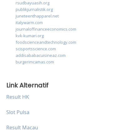
rsudbayuasih.org
publikjurnalistik.org
juneteenthapparel.net
italywarm.com
journaloffinanceeconomics.com
kvk-kumari.org
foodscienceandtechnology.com
scisportsscience.com
addisababacuisineaz.com
burgerimcamas.com
Link Alternatif
Result HK
Slot Pulsa
Result Macau