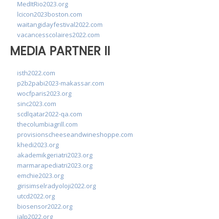
MedItRio2023.org
lcicon2023boston.com
waitangidayfestival2022.com
vacancesscolaires2022.com
MEDIA PARTNER II
isth2022.com
p2b2pabi2023-makassar.com
wocfparis2023.org
sinc2023.com
scdlqatar2022-qa.com
thecolumbiagrill.com
provisionscheeseandwineshoppe.com
khedi2023.org
akademikgeriatri2023.org
marmarapediatri2023.org
emchie2023.org
girisimselradyoloji2022.org
utcd2022.org
biosensor2022.org
ialp2022.org