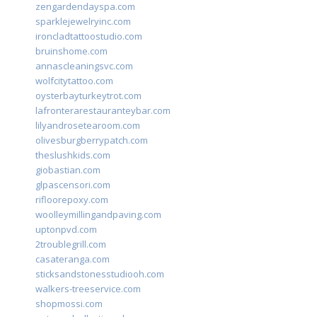
zengardendayspa.com
sparklejewelryinc.com
ironcladtattoostudio.com
bruinshome.com
annascleaningsvc.com
wolfcitytattoo.com
oysterbayturkeytrot.com
lafronterarestauranteybar.com
lilyandrosetearoom.com
olivesburgberrypatch.com
theslushkids.com
giobastian.com
glpascensori.com
rifloorepoxy.com
woolleymillingandpaving.com
uptonpvd.com
2troublegrill.com
casateranga.com
sticksandstonesstudiooh.com
walkers-treeservice.com
shopmossi.com