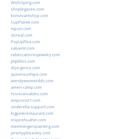
WishOping.com
shoplegacee.com
bonvivantshop.com
CupPlante.com
mpzin.com
stcreal.com
PopUpFlea.com
valueml.com
rebeccatorresjewelry.com
jmpbliss.com
drjorgerico.com
queensushipa.com
wendyweimerdds.com
ameri-camp.com
hrsreceivables.com
empconst1.com
cinderella-support.com
bigpinkrestaurant.com
inspirehuahin.com
memmingerspainting.com
jeremypbeasley.com