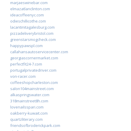
marjaeswinebar.com
elmazatlanclinton.com
ideacoffeenyc.com
odieschillicothe.com
lacantinitagalesburg.com
pizzadeliverybristol.com
greenstarsmogcheck.com
happypawspl.com
callahansautoservicecenter.com
georgiascornermarket.com
perfectfit24-7.com
portugalprivatedriver.com
von-racer.com
coffeeshopcharleston.com
salon104mainstreet.com
alkaspringswater.com
318mainstreet8h.com
lovenailsspari.com
oakberry-kuwait.com
quartzliterary.com
friendsofbroderickpark.com