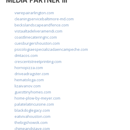
MEDIA PARTNER III
vwrepairarlington.com
cleaningservicebaltimore-md.com
beckslandscapeandfence.com
vistaaltadelveramendi.com
coastlinecateringnc.com
cuesburgershouston.com
psicologiaespecializadaencampeche.com
dmtacos.com
crescentstreetprinting.com
hornopizza.com
driveadragster.com
hematologa.com
lizaivanov.com
guesttinyhomes.com
home-plow-by-meyer.com
palatelatincuisine.com
blackdoglegacy.com
eatvivahouston.com
thebigshowok.com
chimeandstave.com