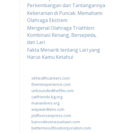
Perkembangan dan Tantangannya
Keberanian di Puncak: Memahami
Olahraga Ekstrem
Mengenal Olahraga Triathlon:
Kombinasi Renang, Bersepeda,
dan Lari
Fakta Menarik tentang Lari yang
Harus Kamu Ketahui
okhealthcareers.com
theintexperience.com
unboundedthefilm.com
catfriends-bg.org
marianlives.org
waywardtees.com
pidfloorsexpress.com
bancodevenezuelaen.com
bettermoodfoodcorporation.com