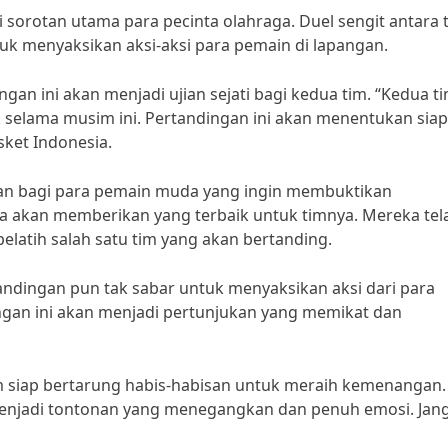
i sorotan utama para pecinta olahraga. Duel sengit antara 
k menyaksikan aksi-aksi para pemain di lapangan.
ngan ini akan menjadi ujian sejati bagi kedua tim. “Kedua t
 selama musim ini. Pertandingan ini akan menentukan sia
sket Indonesia.
ian bagi para pemain muda yang ingin membuktikan
 akan memberikan yang terbaik untuk timnya. Mereka tel
pelatih salah satu tim yang akan bertanding.
ndingan pun tak sabar untuk menyaksikan aksi dari para
ngan ini akan menjadi pertunjukan yang memikat dan
m siap bertarung habis-habisan untuk meraih kemenangan.
 menjadi tontonan yang menegangkan dan penuh emosi. Jan