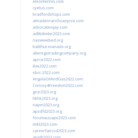
eleontennis.com
cyetus.com
bradfordshops.com
almadenranchsanjose.com
advocatevijay.com
adlibilimler2023.com
naswwebed.org
balithut-manado.org
alteregotradingcompany.org
aprce2022.com
ibie2022.com
sbcc-2022.com
AngolaOilAndGas2022.com
Convoy4Freedom2022.com
grur2023.org
hkhk2023.org
napm2023.org
apsdfd2023.org
forumausape2023.com
imkl2023.com
careerfaircsd2023.com
apsth2023.com