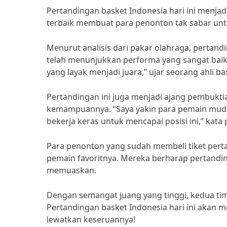
Pertandingan basket Indonesia hari ini menjad
terbaik membuat para penonton tak sabar untu
Menurut analisis dari pakar olahraga, pertandi
telah menunjukkan performa yang sangat baik
yang layak menjadi juara,” ujar seorang ahli ba
Pertandingan ini juga menjadi ajang pembukt
kemampuannya. “Saya yakin para pemain muda
bekerja keras untuk mencapai posisi ini,” kata 
Para penonton yang sudah membeli tiket perta
pemain favoritnya. Mereka berharap pertandi
memuaskan.
Dengan semangat juang yang tinggi, kedua ti
Pertandingan basket Indonesia hari ini akan
lewatkan keseruannya!