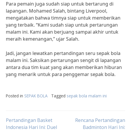
Para pemain juga sudah siap untuk bertarung di
lapangan. Mohamed Salah, bintang Liverpool,
mengatakan bahwa timnya siap untuk memberikan
yang terbaik. “Kami sudah siap untuk pertarungan
malam ini. Kami akan berjuang sampai akhir untuk
meraih kemenangan,” ujar Salah.
Jadi, jangan lewatkan pertandingan seru sepak bola
malam ini. Saksikan pertarungan sengit di lapangan
antara dua tim kuat yang akan memberikan hiburan
yang menarik untuk para penggemar sepak bola.
Posted in
SEPAK BOLA
Tagged
sepak bola malam ini
Post
Pertandingan Basket
Rencana Pertandingan
Indonesia Hari Ini: Duel
Badminton Hari Ini: