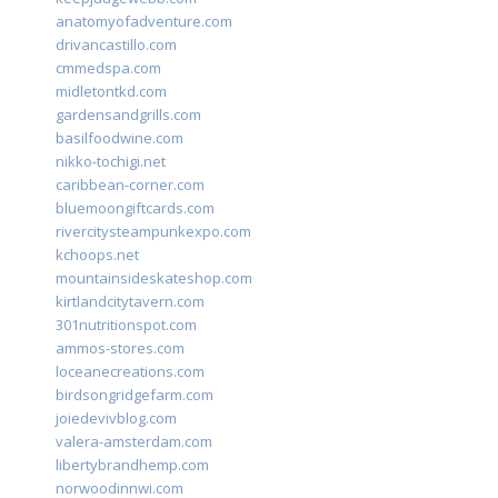
anatomyofadventure.com
drivancastillo.com
cmmedspa.com
midletontkd.com
gardensandgrills.com
basilfoodwine.com
nikko-tochigi.net
caribbean-corner.com
bluemoongiftcards.com
rivercitysteampunkexpo.com
kchoops.net
mountainsideskateshop.com
kirtlandcitytavern.com
301nutritionspot.com
ammos-stores.com
loceanecreations.com
birdsongridgefarm.com
joiedevivblog.com
valera-amsterdam.com
libertybrandhemp.com
norwoodinnwi.com