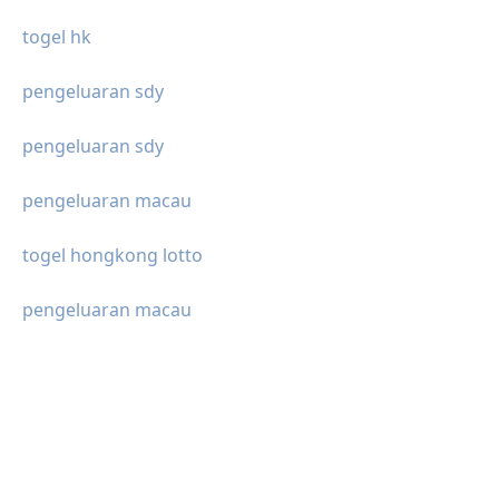
togel hk
pengeluaran sdy
pengeluaran sdy
pengeluaran macau
togel hongkong lotto
pengeluaran macau