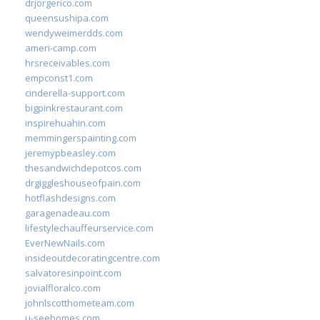
drjorgerico.com
queensushipa.com
wendyweimerdds.com
ameri-camp.com
hrsreceivables.com
empconst1.com
cinderella-support.com
bigpinkrestaurant.com
inspirehuahin.com
memmingerspainting.com
jeremypbeasley.com
thesandwichdepotcos.com
drgiggleshouseofpain.com
hotflashdesigns.com
garagenadeau.com
lifestylechauffeurservice.com
EverNewNails.com
insideoutdecoratingcentre.com
salvatoresinpoint.com
jovialfloralco.com
johnlscotthometeam.com
u-seehomes.com