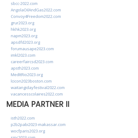
sbcc-2022.com
AngolaOilAndGas2022.com
Convoy4Freedom2022.com
grur2023.org
hkhk2023.org
napm2023.org
apsdfd2023.org
forumausape2023.com
imkl2023.com
careerfaircsd2023.com
apsth2023.com
MedItRio2023.org
lcicon2023boston.com
waitangidayfestival2022.com
vacancesscolaires2022.com
MEDIA PARTNER II
isth2022.com
p2b2pabi2023-makassar.com
wocfparis2023.org
sinc2023.com