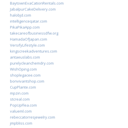
BaytownEvaCationRentals.com
JabalpurCakeDelivery.com
halobjd.com
intelligenceqatar.com
PikaPikaApp.com
takecareofbusinessdfw.org
HamadaOfJapan.com
VersifyLifestyle.com
kingscreekadventures.com
antaeuslabs.com
purelycleanchemdry.com
WishOping.com
shoplegacee.com
bonvivantshop.com
CupPlante.com
mpzin.com
stcreal.com
PopUpFlea.com
valueml.com
rebeccatorresjewelry.com
jmpbliss.com