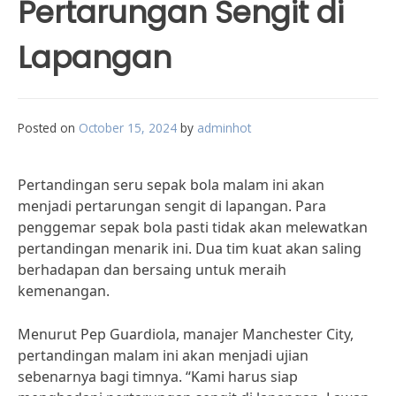
Pertarungan Sengit di
Lapangan
Posted on
October 15, 2024
by
adminhot
Pertandingan seru sepak bola malam ini akan
menjadi pertarungan sengit di lapangan. Para
penggemar sepak bola pasti tidak akan melewatkan
pertandingan menarik ini. Dua tim kuat akan saling
berhadapan dan bersaing untuk meraih
kemenangan.
Menurut Pep Guardiola, manajer Manchester City,
pertandingan malam ini akan menjadi ujian
sebenarnya bagi timnya. “Kami harus siap