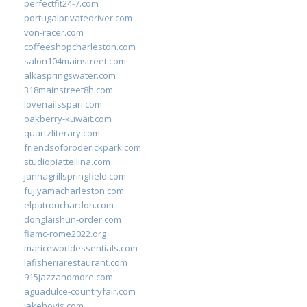
perfectfit24-7.com
portugalprivatedriver.com
von-racer.com
coffeeshopcharleston.com
salon104mainstreet.com
alkaspringswater.com
318mainstreet8h.com
lovenailsspari.com
oakberry-kuwait.com
quartzliterary.com
friendsofbroderickpark.com
studiopiattellina.com
jannagrillspringfield.com
fujiyamacharleston.com
elpatronchardon.com
donglaishun-order.com
fiamc-rome2022.org
mariceworldessentials.com
lafisheriarestaurant.com
915jazzandmore.com
aguadulce-countryfair.com
jakehovis.com