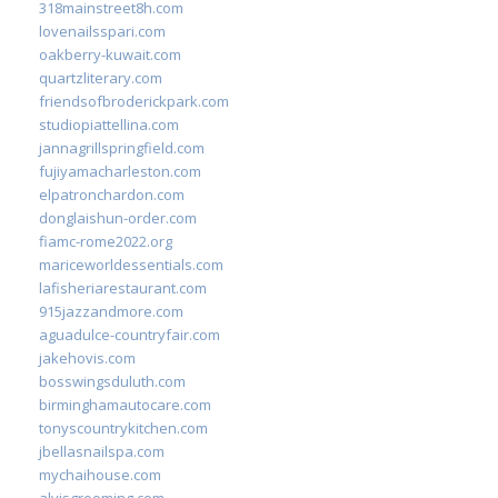
318mainstreet8h.com
lovenailsspari.com
oakberry-kuwait.com
quartzliterary.com
friendsofbroderickpark.com
studiopiattellina.com
jannagrillspringfield.com
fujiyamacharleston.com
elpatronchardon.com
donglaishun-order.com
fiamc-rome2022.org
mariceworldessentials.com
lafisheriarestaurant.com
915jazzandmore.com
aguadulce-countryfair.com
jakehovis.com
bosswingsduluth.com
birminghamautocare.com
tonyscountrykitchen.com
jbellasnailspa.com
mychaihouse.com
alvisgrooming.com