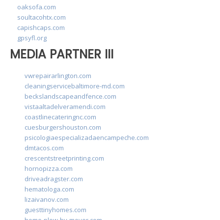
oaksofa.com
soultacohtx.com
capishcaps.com
gpsyfl.org
MEDIA PARTNER III
vwrepairarlington.com
cleaningservicebaltimore-md.com
beckslandscapeandfence.com
vistaaltadelveramendi.com
coastlinecateringnc.com
cuesburgershouston.com
psicologiaespecializadaencampeche.com
dmtacos.com
crescentstreetprinting.com
hornopizza.com
driveadragster.com
hematologa.com
lizaivanov.com
guesttinyhomes.com