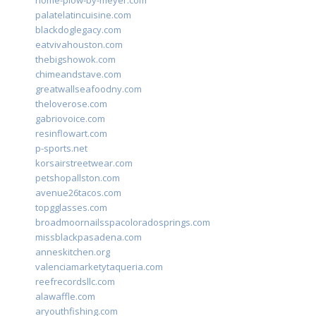
home-plow-by-meyer.com
palatelatincuisine.com
blackdoglegacy.com
eatvivahouston.com
thebigshowok.com
chimeandstave.com
greatwallseafoodny.com
theloverose.com
gabriovoice.com
resinflowart.com
p-sports.net
korsairstreetwear.com
petshopallston.com
avenue26tacos.com
topgglasses.com
broadmoornailsspacoloradosprings.com
missblackpasadena.com
anneskitchen.org
valenciamarketytaqueria.com
reefrecordsllc.com
alawaffle.com
aryouthfishing.com