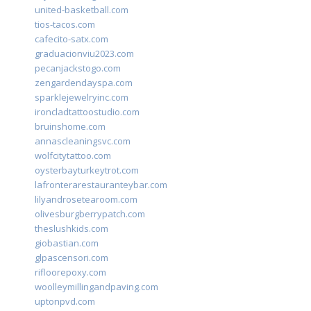
united-basketball.com
tios-tacos.com
cafecito-satx.com
graduacionviu2023.com
pecanjackstogo.com
zengardendayspa.com
sparklejewelryinc.com
ironcladtattoostudio.com
bruinshome.com
annascleaningsvc.com
wolfcitytattoo.com
oysterbayturkeytrot.com
lafronterarestauranteybar.com
lilyandrosetearoom.com
olivesburgberrypatch.com
theslushkids.com
giobastian.com
glpascensori.com
rifloorepoxy.com
woolleymillingandpaving.com
uptonpvd.com