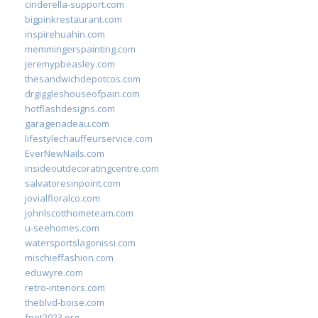
cinderella-support.com
bigpinkrestaurant.com
inspirehuahin.com
memmingerspainting.com
jeremypbeasley.com
thesandwichdepotcos.com
drgiggleshouseofpain.com
hotflashdesigns.com
garagenadeau.com
lifestylechauffeurservice.com
EverNewNails.com
insideoutdecoratingcentre.com
salvatoresinpoint.com
jovialfloralco.com
johnlscotthometeam.com
u-seehomes.com
watersportslagonissi.com
mischieffashion.com
eduwyre.com
retro-interiors.com
theblvd-boise.com
fpet2023.org