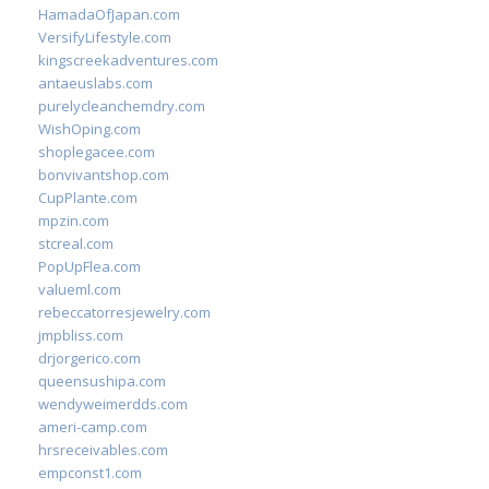
HamadaOfJapan.com
VersifyLifestyle.com
kingscreekadventures.com
antaeuslabs.com
purelycleanchemdry.com
WishOping.com
shoplegacee.com
bonvivantshop.com
CupPlante.com
mpzin.com
stcreal.com
PopUpFlea.com
valueml.com
rebeccatorresjewelry.com
jmpbliss.com
drjorgerico.com
queensushipa.com
wendyweimerdds.com
ameri-camp.com
hrsreceivables.com
empconst1.com