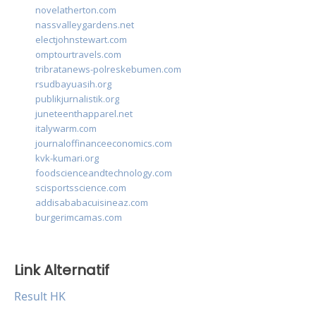
novelatherton.com
nassvalleygardens.net
electjohnstewart.com
omptourtravels.com
tribratanews-polreskebumen.com
rsudbayuasih.org
publikjurnalistik.org
juneteenthapparel.net
italywarm.com
journaloffinanceeconomics.com
kvk-kumari.org
foodscienceandtechnology.com
scisportsscience.com
addisababacuisineaz.com
burgerimcamas.com
Link Alternatif
Result HK