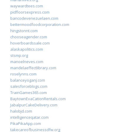
waywardtees.com
pidfloorsexpress.com
bancodevenezuelaen.com
bettermoodfoodcorporation.com
hingstonnt.com
chooseagender.com
hoverboardssale.com
alaskapolitics.com
stsmp.org
manoelneves.com
mandelaeffectlibrary.com
roselynns.com
balanceyoganj.com
salesforceblogs.com
TrainGames365.com
BaytownEvaCationRentals.com
JabalpurCakeDelivery.com
halobjd.com
intelligenceqatar.com
PikaPikaApp.com
takecareofbusinessdfw.org