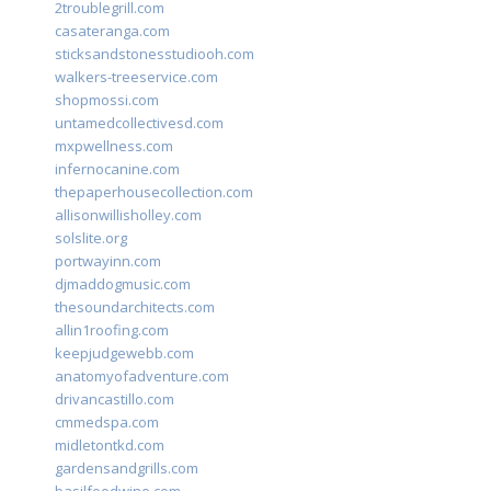
2troublegrill.com
casateranga.com
sticksandstonesstudiooh.com
walkers-treeservice.com
shopmossi.com
untamedcollectivesd.com
mxpwellness.com
infernocanine.com
thepaperhousecollection.com
allisonwillisholley.com
solslite.org
portwayinn.com
djmaddogmusic.com
thesoundarchitects.com
allin1roofing.com
keepjudgewebb.com
anatomyofadventure.com
drivancastillo.com
cmmedspa.com
midletontkd.com
gardensandgrills.com