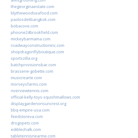
thegeorginaestate.com
blythewoodseafood.com
paolosdelibangkok.com
bobacove.com
phoone24brookfield.com
mickeybarmama.com
roadwayconstructioninc.com
shopdragonflyboutique.com
sportszilla.org
batchprovisionsbar.com
brasserie-gobette.com
musicrearte.com
morseysfarms.com
riverviewtennis.com
official-kelly-toys-squishmallows.com
displaygardenonsuncrest.org
bbq-empire-usa.com
feedstoreva.com
drogopets.com
ediblechalk.com
tabletennisnearme.com