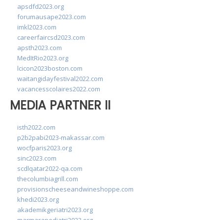
apsdfd2023.org
forumausape2023.com
imkl2023.com
careerfaircsd2023.com
apsth2023.com
MedItRio2023.org
lcicon2023boston.com
waitangidayfestival2022.com
vacancesscolaires2022.com
MEDIA PARTNER II
isth2022.com
p2b2pabi2023-makassar.com
wocfparis2023.org
sinc2023.com
scdlqatar2022-qa.com
thecolumbiagrill.com
provisionscheeseandwineshoppe.com
khedi2023.org
akademikgeriatri2023.org
marmarapediatri2023.org