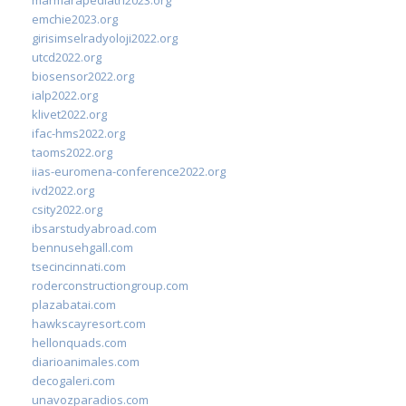
emchie2023.org
girisimselradyoloji2022.org
utcd2022.org
biosensor2022.org
ialp2022.org
klivet2022.org
ifac-hms2022.org
taoms2022.org
iias-euromena-conference2022.org
ivd2022.org
csity2022.org
ibsarstudyabroad.com
bennusehgall.com
tsecincinnati.com
roderconstructiongroup.com
plazabatai.com
hawkscayresort.com
hellonquads.com
diarioanimales.com
decogaleri.com
unavozparadios.com