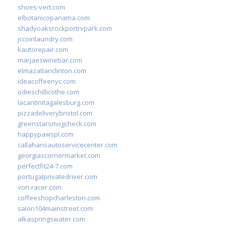
shoes-vert.com
elbotanicopanama.com
shadyoaksrockportrvpark.com
jccoinlaundry.com
kautorepair.com
marjaeswinebar.com
elmazatlanclinton.com
ideacoffeenyc.com
odieschillicothe.com
lacantinitagalesburg.com
pizzadeliverybristol.com
greenstarsmogcheck.com
happypawspl.com
callahansautoservicecenter.com
georgiascornermarket.com
perfectfit24-7.com
portugalprivatedriver.com
von-racer.com
coffeeshopcharleston.com
salon104mainstreet.com
alkaspringswater.com