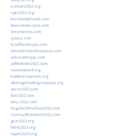
e-smart2022.org
ngrc2022.org
leesfamilyfoods.com
lewis-lewis-cpas.com
eleontennis.com
cyetus.com
bradfordshops.com
almadenranchsanjose.com
advocatevijay.com
adlibilimler2023.com
naswwebed.org
balithut-manado.org
alteregotradingcompany.org
aprce2022.com
ibie2022.com
sbcc-2022.com
AngolaOilAndGas2022.com
Convoy4Freedom2022.com
grur2023.org
hkhk2023.org
napm2023.org