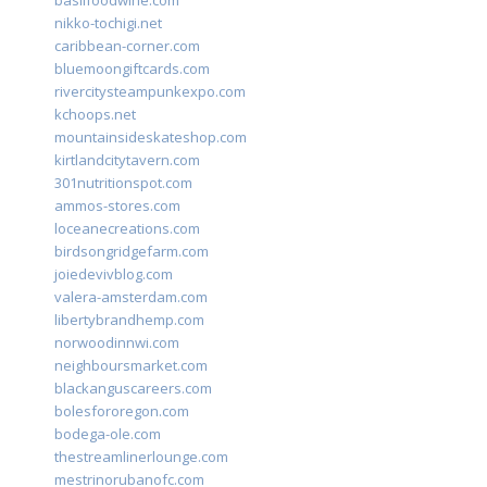
basilfoodwine.com
nikko-tochigi.net
caribbean-corner.com
bluemoongiftcards.com
rivercitysteampunkexpo.com
kchoops.net
mountainsideskateshop.com
kirtlandcitytavern.com
301nutritionspot.com
ammos-stores.com
loceanecreations.com
birdsongridgefarm.com
joiedevivblog.com
valera-amsterdam.com
libertybrandhemp.com
norwoodinnwi.com
neighboursmarket.com
blackanguscareers.com
bolesfororegon.com
bodega-ole.com
thestreamlinerlounge.com
mestrinorubanofc.com