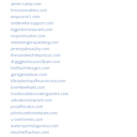
ameri-camp.com
hrsreceivables.com
empconst1.com
cinderella-support.com
bigpinkrestaurant.com
inspirehuahin.com
memmingerspainting.com
jeremypbeasley.com
thesandwichdepotcos.com
drgiggleshouseofpain.com
hotflashdesigns.com
garagenadeau.com
lifestylechauffeurservice.com
EverNewNails.com
insideoutdecoratingcentre.com
salvatoresinpoint.com
jovialfloralco.com
johnlscotthometeam.com
u-seehomes.com
watersportslagonissi.com
mischieffashion.com