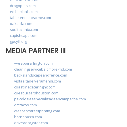
drogopets.com
ediblechalk.com
tabletennisnearme.com
oaksofa.com
soultacohtx.com
capishcaps.com
gpsyfl.org
MEDIA PARTNER III
vwrepairarlington.com
cleaningservicebaltimore-md.com
beckslandscapeandfence.com
vistaaltadelveramendi.com
coastlinecateringnc.com
cuesburgershouston.com
psicologiaespecializadaencampeche.com
dmtacos.com
crescentstreetprinting.com
hornopizza.com
driveadragster.com