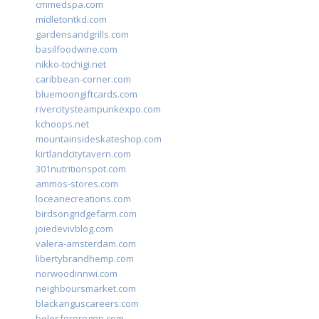
cmmedspa.com
midletontkd.com
gardensandgrills.com
basilfoodwine.com
nikko-tochigi.net
caribbean-corner.com
bluemoongiftcards.com
rivercitysteampunkexpo.com
kchoops.net
mountainsideskateshop.com
kirtlandcitytavern.com
301nutritionspot.com
ammos-stores.com
loceanecreations.com
birdsongridgefarm.com
joiedevivblog.com
valera-amsterdam.com
libertybrandhemp.com
norwoodinnwi.com
neighboursmarket.com
blackanguscareers.com
bolesfororegon.com