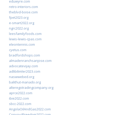
eduwyre.com
retro-interiors.com
theblvd-boise.com
fpet2023.org
e-smart2022.org
ngrc2022.org
leesfamilyfoods.com
lewis-lewis-cpas.com
eleontennis.com
cyetus.com
bradfordshops.com
almadenranchsanjose.com
advocatevijay.com
adlibilimler2023.com
naswwebed.org
balithut-manado.org
alteregotradingcompany.org
aprce2022.com
ibie2022.com
sbcc-2022.com
AngolaOilAndGas2022.com
Convoy4Freedom2022.com