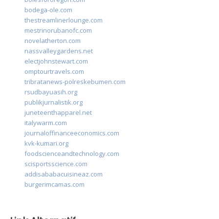
bodega-ole.com
thestreamlinerlounge.com
mestrinorubanofc.com
novelatherton.com
nassvalleygardens.net
electjohnstewart.com
omptourtravels.com
tribratanews-polreskebumen.com
rsudbayuasih.org
publikjurnalistik.org
juneteenthapparel.net
italywarm.com
journaloffinanceeconomics.com
kvk-kumari.org
foodscienceandtechnology.com
scisportsscience.com
addisababacuisineaz.com
burgerimcamas.com