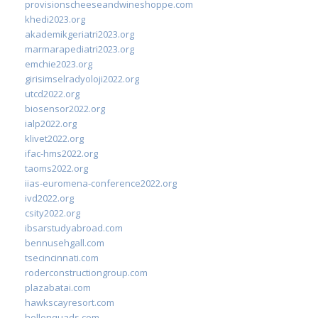
provisionscheeseandwineshoppe.com
khedi2023.org
akademikgeriatri2023.org
marmarapediatri2023.org
emchie2023.org
girisimselradyoloji2022.org
utcd2022.org
biosensor2022.org
ialp2022.org
klivet2022.org
ifac-hms2022.org
taoms2022.org
iias-euromena-conference2022.org
ivd2022.org
csity2022.org
ibsarstudyabroad.com
bennusehgall.com
tsecincinnati.com
roderconstructiongroup.com
plazabatai.com
hawkscayresort.com
hellonquads.com