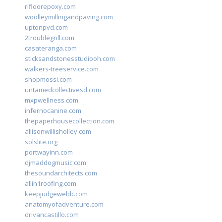
rifloorepoxy.com
woolleymillingandpaving.com
uptonpvd.com
2troublegrill.com
casateranga.com
sticksandstonesstudiooh.com
walkers-treeservice.com
shopmossi.com
untamedcollectivesd.com
mxpwellness.com
infernocanine.com
thepaperhousecollection.com
allisonwillisholley.com
solslite.org
portwayinn.com
djmaddogmusic.com
thesoundarchitects.com
allin1roofing.com
keepjudgewebb.com
anatomyofadventure.com
drivancastillo.com