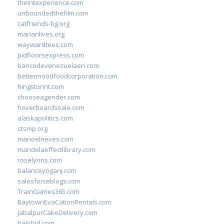
theintexperience.com
unboundedthefilm.com
catfriends-bg.org
marianlives.org
waywardtees.com
pidfloorsexpress.com
bancodevenezuelaen.com
bettermoodfoodcorporation.com
hingstonnt.com
chooseagender.com
hoverboardssale.com
alaskapolitics.com
stsmp.org
manoelneves.com
mandelaeffectlibrary.com
roselynns.com
balanceyoganj.com
salesforceblogs.com
TrainGames365.com
BaytownEvaCationRentals.com
JabalpurCakeDelivery.com
halobjd.com