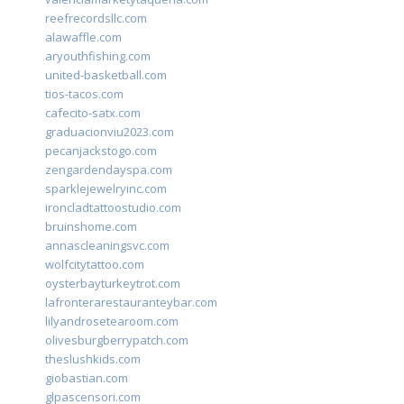
reefrecordsllc.com
alawaffle.com
aryouthfishing.com
united-basketball.com
tios-tacos.com
cafecito-satx.com
graduacionviu2023.com
pecanjackstogo.com
zengardendayspa.com
sparklejewelryinc.com
ironcladtattoostudio.com
bruinshome.com
annascleaningsvc.com
wolfcitytattoo.com
oysterbayturkeytrot.com
lafronterarestauranteybar.com
lilyandrosetearoom.com
olivesburgberrypatch.com
theslushkids.com
giobastian.com
glpascensori.com