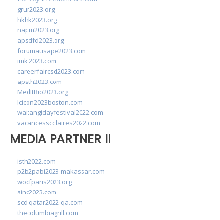
grur2023.org
hkhk2023.org
napm2023.org
apsdfd2023.org
forumausape2023.com
imkl2023.com
careerfaircsd2023.com
apsth2023.com
MedItRio2023.org
lcicon2023boston.com
waitangidayfestival2022.com
vacancesscolaires2022.com
MEDIA PARTNER II
isth2022.com
p2b2pabi2023-makassar.com
wocfparis2023.org
sinc2023.com
scdlqatar2022-qa.com
thecolumbiagrill.com