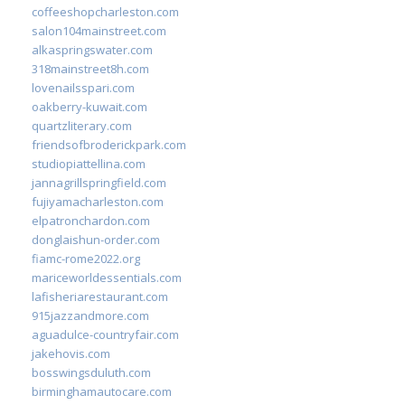
coffeeshopcharleston.com
salon104mainstreet.com
alkaspringswater.com
318mainstreet8h.com
lovenailsspari.com
oakberry-kuwait.com
quartzliterary.com
friendsofbroderickpark.com
studiopiattellina.com
jannagrillspringfield.com
fujiyamacharleston.com
elpatronchardon.com
donglaishun-order.com
fiamc-rome2022.org
mariceworldessentials.com
lafisheriarestaurant.com
915jazzandmore.com
aguadulce-countryfair.com
jakehovis.com
bosswingsduluth.com
birminghamautocare.com