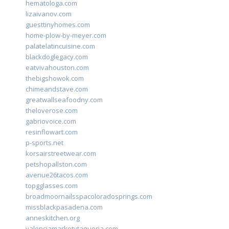
hematologa.com
lizaivanov.com
guesttinyhomes.com
home-plow-by-meyer.com
palatelatincuisine.com
blackdoglegacy.com
eatvivahouston.com
thebigshowok.com
chimeandstave.com
greatwallseafoodny.com
theloverose.com
gabriovoice.com
resinflowart.com
p-sports.net
korsairstreetwear.com
petshopallston.com
avenue26tacos.com
topgglasses.com
broadmoornailsspacoloradosprings.com
missblackpasadena.com
anneskitchen.org
valenciamarketytaqueria.com