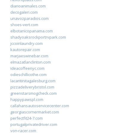
diarioanimales.com
decogaleri.com
unavozparadios.com
shoes-vert.com
elbotanicopanama.com
shadyoaksrockportrvpark.com
jccoinlaundry.com
kautorepair.com
marjaeswinebar.com
elmazatlanclinton.com
ideacoffeenyc.com
odieschillicothe.com
lacantinitagalesburg.com
pizzadeliverybristol.com
greenstarsmogcheck.com
happypawspl.com
callahansautoservicecenter.com
georgiascornermarket.com
perfectfit24-7.com
portugalprivatedriver.com
von-racer.com