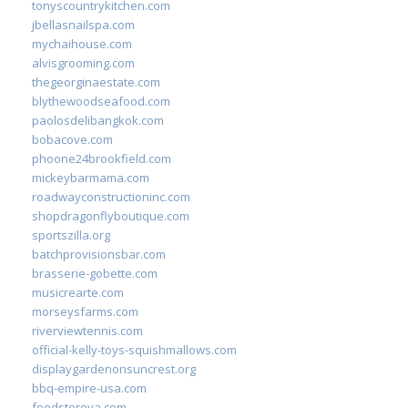
tonyscountrykitchen.com
jbellasnailspa.com
mychaihouse.com
alvisgrooming.com
thegeorginaestate.com
blythewoodseafood.com
paolosdelibangkok.com
bobacove.com
phoone24brookfield.com
mickeybarmama.com
roadwayconstructioninc.com
shopdragonflyboutique.com
sportszilla.org
batchprovisionsbar.com
brasserie-gobette.com
musicrearte.com
morseysfarms.com
riverviewtennis.com
official-kelly-toys-squishmallows.com
displaygardenonsuncrest.org
bbq-empire-usa.com
feedstoreva.com