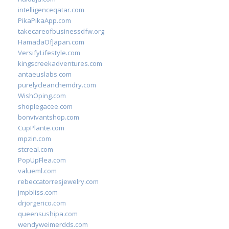
intelligenceqatar.com
PikaPikaApp.com
takecareofbusinessdfw.org
HamadaOfJapan.com
VersifyLifestyle.com
kingscreekadventures.com
antaeuslabs.com
purelycleanchemdry.com
WishOping.com
shoplegacee.com
bonvivantshop.com
CupPlante.com
mpzin.com
stcreal.com
PopUpFlea.com
valueml.com
rebeccatorresjewelry.com
jmpbliss.com
drjorgerico.com
queensushipa.com
wendyweimerdds.com