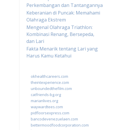
Perkembangan dan Tantangannya
Keberanian di Puncak: Memahami
Olahraga Ekstrem
Mengenal Olahraga Triathlon:
Kombinasi Renang, Bersepeda,
dan Lari
Fakta Menarik tentang Lari yang
Harus Kamu Ketahui
okhealthcareers.com
theintexperience.com
unboundedthefilm.com
catfriends-bg.org
marianlives.org
waywardtees.com
pidfloorsexpress.com
bancodevenezuelaen.com
bettermoodfoodcorporation.com