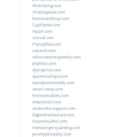
WishOping.com
shoplegacee.com
bonvivantshop.com
CupPlante.com
mpzin.com
stcreal.com
PopUpFlea.com
valueml.com
rebeccatorresjewelry.com
jmpbliss.com
drjorgerico.com
queensushipa.com
wendyweimerdds.com
ameri-camp.com
hrsreceivables.com
empconst1.com
cinderella-support.com
bigpinkrestaurant.com
inspirehuahin.com
memmingerspainting.com
jeremypbeasley.com