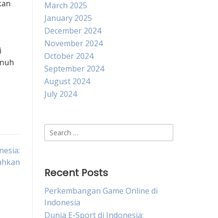
kan
March 2025
January 2025
December 2024
November 2024
i
October 2024
enuh
September 2024
August 2024
July 2024
Search
for:
nesia:
ahkan
Recent Posts
Perkembangan Game Online di
Indonesia
Dunia E-Sport di Indonesia: