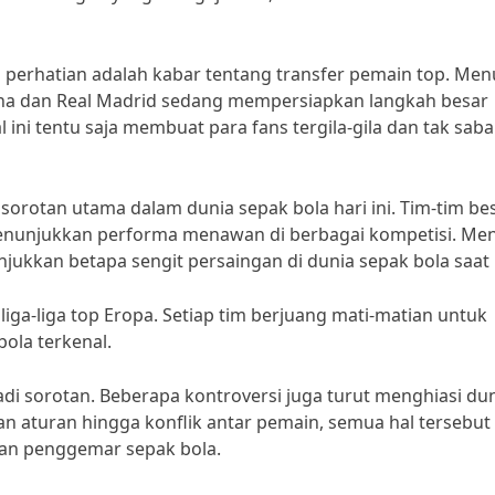
i perhatian adalah kabar tentang transfer pemain top. Men
lona dan Real Madrid sedang mempersiapkan langkah besar
ni tentu saja membuat para fans tergila-gila dan tak saba
 sorotan utama dalam dunia sepak bola hari ini. Tim-tim be
 menunjukkan performa menawan di berbagai kompetisi. Me
njukkan betapa sengit persaingan di dunia sepak bola saat i
liga-liga top Eropa. Setiap tim berjuang mati-matian untuk
ola terkenal.
i sorotan. Beberapa kontroversi juga turut menghiasi du
ran aturan hingga konflik antar pemain, semua hal tersebut
gan penggemar sepak bola.