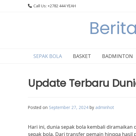
Skip
Call Us: +2782 444 YEAH
to
content
Berit
SEPAK BOLA
BASKET
BADMINTON
Update Terbaru Dunia
Posted on
September 27, 2024
by
adminhot
Hari ini, dunia sepak bola kembali diramaika
sepak bola. Dari transfer pemain hingga hasil