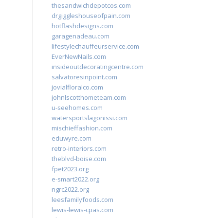
thesandwichdepotcos.com
drgiggleshouseofpain.com
hotflashdesigns.com
garagenadeau.com
lifestylechauffeurservice.com
EverNewNails.com
insideoutdecoratingcentre.com
salvatoresinpoint.com
jovialfloralco.com
johnlscotthometeam.com
u-seehomes.com
watersportslagonissi.com
mischieffashion.com
eduwyre.com
retro-interiors.com
theblvd-boise.com
fpet2023.org
e-smart2022.org
ngrc2022.org
leesfamilyfoods.com
lewis-lewis-cpas.com