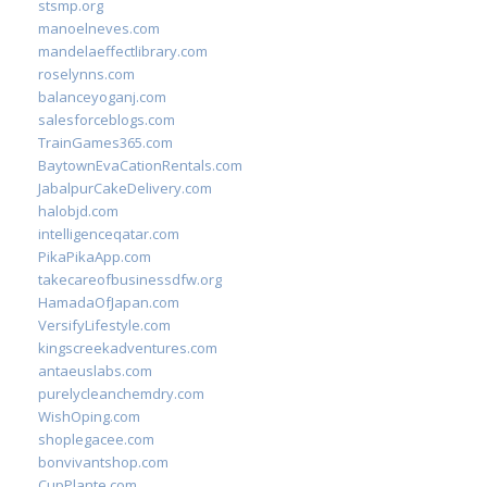
stsmp.org
manoelneves.com
mandelaeffectlibrary.com
roselynns.com
balanceyoganj.com
salesforceblogs.com
TrainGames365.com
BaytownEvaCationRentals.com
JabalpurCakeDelivery.com
halobjd.com
intelligenceqatar.com
PikaPikaApp.com
takecareofbusinessdfw.org
HamadaOfJapan.com
VersifyLifestyle.com
kingscreekadventures.com
antaeuslabs.com
purelycleanchemdry.com
WishOping.com
shoplegacee.com
bonvivantshop.com
CupPlante.com