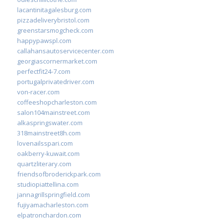
lacantinitagalesburg.com
pizzadeliverybristol.com
greenstarsmogcheck.com
happypawspl.com
callahansautoservicecenter.com
georgiascornermarket.com
perfectfit24-7.com
portugalprivatedriver.com
von-racer.com
coffeeshopcharleston.com
salon104mainstreet.com
alkaspringswater.com
318mainstreet8h.com
lovenailsspari.com
oakberry-kuwait.com
quartzliterary.com
friendsofbroderickpark.com
studiopiattellina.com
jannagrillspringfield.com
fujiyamacharleston.com
elpatronchardon.com