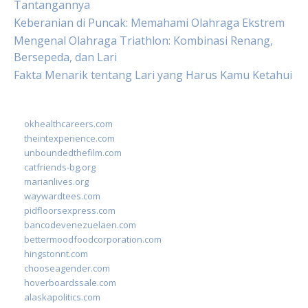
Tantangannya
Keberanian di Puncak: Memahami Olahraga Ekstrem
Mengenal Olahraga Triathlon: Kombinasi Renang,
Bersepeda, dan Lari
Fakta Menarik tentang Lari yang Harus Kamu Ketahui
okhealthcareers.com
theintexperience.com
unboundedthefilm.com
catfriends-bg.org
marianlives.org
waywardtees.com
pidfloorsexpress.com
bancodevenezuelaen.com
bettermoodfoodcorporation.com
hingstonnt.com
chooseagender.com
hoverboardssale.com
alaskapolitics.com