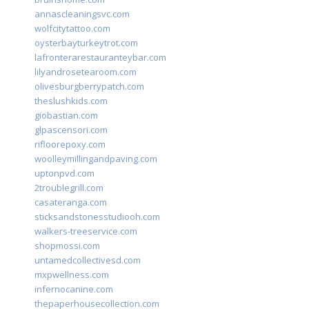
annascleaningsvc.com
wolfcitytattoo.com
oysterbayturkeytrot.com
lafronterarestauranteybar.com
lilyandrosetearoom.com
olivesburgberrypatch.com
theslushkids.com
giobastian.com
glpascensori.com
rifloorepoxy.com
woolleymillingandpaving.com
uptonpvd.com
2troublegrill.com
casateranga.com
sticksandstonesstudiooh.com
walkers-treeservice.com
shopmossi.com
untamedcollectivesd.com
mxpwellness.com
infernocanine.com
thepaperhousecollection.com