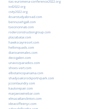
iias-euromena-conference2022.org
ivd2022.org
csity2022.org
ibsarstudyabroad.com
bennusehgall.com
tsecincinnati.com
roderconstructiongroup.com
plazabatai.com
hawkscayresort.com
hellonquads.com
diarioanimales.com
decogaleri.com
unavozparadios.com
shoes-vert.com
elbotanicopanama.com
shadyoaksrockportrvpark.com
jccoinlaundry.com
kautorepair.com
marjaeswinebar.com
elmazatlanclinton.com
ideacoffeenyc.com
odieschillicothe.com