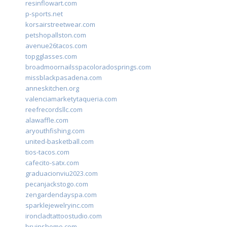
resinflowart.com
p-sports.net
korsairstreetwear.com
petshopallston.com
avenue26tacos.com
topgglasses.com
broadmoornailsspacoloradosprings.com
missblackpasadena.com
anneskitchen.org
valenciamarketytaqueria.com
reefrecordsllc.com
alawaffle.com
aryouthfishing.com
united-basketball.com
tios-tacos.com
cafecito-satx.com
graduacionviu2023.com
pecanjackstogo.com
zengardendayspa.com
sparklejewelryinc.com
ironcladtattoostudio.com
bruinshome.com