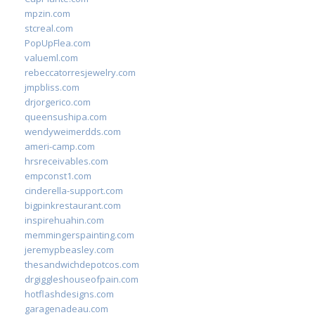
mpzin.com
stcreal.com
PopUpFlea.com
valueml.com
rebeccatorresjewelry.com
jmpbliss.com
drjorgerico.com
queensushipa.com
wendyweimerdds.com
ameri-camp.com
hrsreceivables.com
empconst1.com
cinderella-support.com
bigpinkrestaurant.com
inspirehuahin.com
memmingerspainting.com
jeremypbeasley.com
thesandwichdepotcos.com
drgiggleshouseofpain.com
hotflashdesigns.com
garagenadeau.com