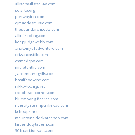
allisonwillisholley.com
solslite.org
portwayinn.com
djmaddogmusic.com
thesoundarchitects.com
allin1roofing.com
keepjudgewebb.com
anatomyofadventure.com
drivancastillo.com
cmmedspa.com
midletontkd.com
gardensandgrills.com
basilfoodwine.com
nikko-tochigi.net
caribbean-corner.com
bluemoongiftcards.com
rivercitysteampunkexpo.com
kchoops.net
mountainsideskateshop.com
kirtlandcitytavern.com
301nutritionspot.com