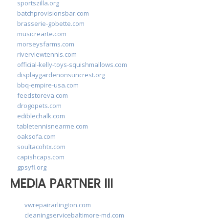
sportszilla.org
batchprovisionsbar.com
brasserie-gobette.com
musicrearte.com
morseysfarms.com
riverviewtennis.com
official-kelly-toys-squishmallows.com
displaygardenonsuncrest.org
bbq-empire-usa.com
feedstoreva.com
drogopets.com
ediblechalk.com
tabletennisnearme.com
oaksofa.com
soultacohtx.com
capishcaps.com
gpsyfl.org
MEDIA PARTNER III
vwrepairarlington.com
cleaningservicebaltimore-md.com