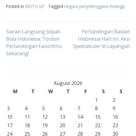
Posted in
MOTO GP
Tagged
negara penyelenggara motogp
Post
Siaran Langsung Sepak
Pertandingan Basket
Bola Indonesia: Tonton
Indonesia Hari Ini: Aksi
Pertandingan Favoritmu
Spektakuler di Lapangan
navigation
Sekarang!
August 2026
M
T
W
T
F
S
S
1
2
3
4
5
6
7
8
9
10
11
12
13
14
15
16
17
18
19
20
21
22
23
24
25
26
27
28
29
30