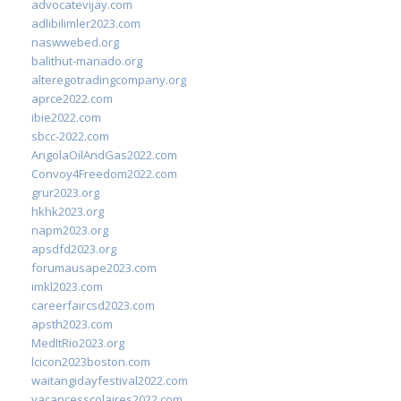
advocatevijay.com
adlibilimler2023.com
naswwebed.org
balithut-manado.org
alteregotradingcompany.org
aprce2022.com
ibie2022.com
sbcc-2022.com
AngolaOilAndGas2022.com
Convoy4Freedom2022.com
grur2023.org
hkhk2023.org
napm2023.org
apsdfd2023.org
forumausape2023.com
imkl2023.com
careerfaircsd2023.com
apsth2023.com
MedItRio2023.org
lcicon2023boston.com
waitangidayfestival2022.com
vacancesscolaires2022.com