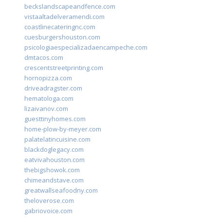
beckslandscapeandfence.com
vistaaltadelveramendi.com
coastlinecateringnc.com
cuesburgershouston.com
psicologiaespecializadaencampeche.com
dmtacos.com
crescentstreetprinting.com
hornopizza.com
driveadragster.com
hematologa.com
lizaivanov.com
guesttinyhomes.com
home-plow-by-meyer.com
palatelatincuisine.com
blackdoglegacy.com
eatvivahouston.com
thebigshowok.com
chimeandstave.com
greatwallseafoodny.com
theloverose.com
gabriovoice.com