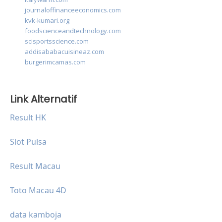
journaloffinanceeconomics.com
kvk-kumari.org
foodscienceandtechnology.com
scisportsscience.com
addisababacuisineaz.com
burgerimcamas.com
Link Alternatif
Result HK
Slot Pulsa
Result Macau
Toto Macau 4D
data kamboja