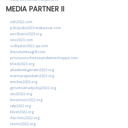
MEDIA PARTNER II
isth2022.com
p2b2pabi2023-makassar.com
wocfparis2023.org
sinc2023.com
scdlqatar2022-qa.com
thecolumbiagrill.com
provisionscheeseandwineshoppe.com
khedi2023.org
akademikgeriatri2023.org
marmarapediatri2023.org
emchie2023.org
girisimselradyoloji2022.org
utcd2022.org
biosensor2022.org
ialp2022.org
klivet2022.org
ifac-hms2022.org
taoms2022.org