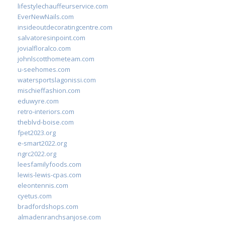
lifestylechauffeurservice.com
EverNewNails.com
insideoutdecoratingcentre.com
salvatoresinpoint.com
jovialfloralco.com
johnlscotthometeam.com
u-seehomes.com
watersportslagonissi.com
mischieffashion.com
eduwyre.com
retro-interiors.com
theblvd-boise.com
fpet2023.org
e-smart2022.org
ngrc2022.org
leesfamilyfoods.com
lewis-lewis-cpas.com
eleontennis.com
cyetus.com
bradfordshops.com
almadenranchsanjose.com