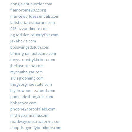
donglaishun-order.com
fiamc-rome2022.org
mariceworldessentials.com
lafisheriarestaurant.com
915jazzandmore.com
aguadulce-countryfair.com
jakehovis.com
bosswingsduluth.com
birminghamautocare.com
tonyscountrykitchen.com
jbellasnailspa.com
mychaihouse.com
alvisgrooming.com
thegeorginaestate.com
blythewoodseafood.com
paolosdelibangkok.com
bobacove.com
phoone24brookfield.com
mickeybarmama.com
roadwayconstructioninc.com
shopdragonflyboutique.com