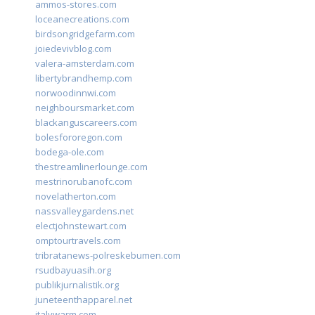
ammos-stores.com
loceanecreations.com
birdsongridgefarm.com
joiedevivblog.com
valera-amsterdam.com
libertybrandhemp.com
norwoodinnwi.com
neighboursmarket.com
blackanguscareers.com
bolesfororegon.com
bodega-ole.com
thestreamlinerlounge.com
mestrinorubanofc.com
novelatherton.com
nassvalleygardens.net
electjohnstewart.com
omptourtravels.com
tribratanews-polreskebumen.com
rsudbayuasih.org
publikjurnalistik.org
juneteenthapparel.net
italywarm.com