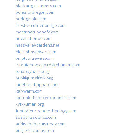
blackanguscareers.com
bolesfororegon.com
bodega-ole.com
thestreamlinerlounge.com
mestrinorubanofc.com
novelatherton.com
nassvalleygardens.net
electjohnstewart.com
omptourtravels.com
tribratanews-polreskebumen.com
rsudbayuasih.org
publikjurnalistik.org
juneteenthapparel.net
italywarm.com
journaloffinanceeconomics.com
kvk-kumari.org
foodscienceandtechnology.com
scisportsscience.com
addisababacuisineaz.com
burgerimcamas.com