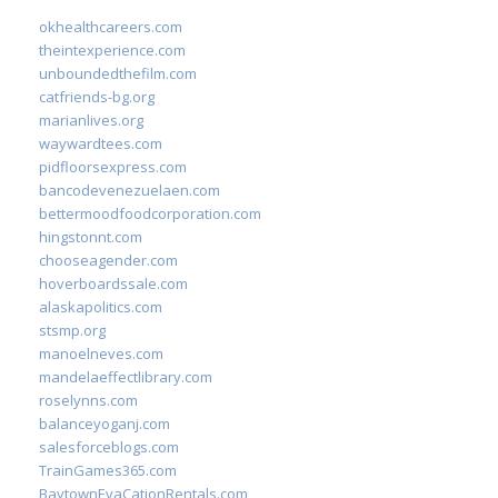
okhealthcareers.com
theintexperience.com
unboundedthefilm.com
catfriends-bg.org
marianlives.org
waywardtees.com
pidfloorsexpress.com
bancodevenezuelaen.com
bettermoodfoodcorporation.com
hingstonnt.com
chooseagender.com
hoverboardssale.com
alaskapolitics.com
stsmp.org
manoelneves.com
mandelaeffectlibrary.com
roselynns.com
balanceyoganj.com
salesforceblogs.com
TrainGames365.com
BaytownEvaCationRentals.com