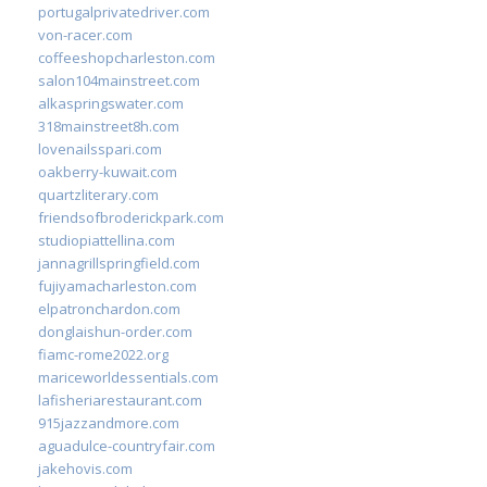
portugalprivatedriver.com
von-racer.com
coffeeshopcharleston.com
salon104mainstreet.com
alkaspringswater.com
318mainstreet8h.com
lovenailsspari.com
oakberry-kuwait.com
quartzliterary.com
friendsofbroderickpark.com
studiopiattellina.com
jannagrillspringfield.com
fujiyamacharleston.com
elpatronchardon.com
donglaishun-order.com
fiamc-rome2022.org
mariceworldessentials.com
lafisheriarestaurant.com
915jazzandmore.com
aguadulce-countryfair.com
jakehovis.com