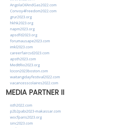
AngolaOilAndGas2022.com
Convoy4Freedom2022.com
grur2023.org
hkhk2023.org
napm2023.org
apsdfd2023.org
forumausape2023.com
imkl2023.com
careerfaircsd2023.com
apsth2023.com
MedItRio2023.org
lcicon2023boston.com
waitangidayfestival2022.com
vacancesscolaires2022.com
MEDIA PARTNER II
isth2022.com
p2b2pabi2023-makassar.com
wocfparis2023.org
sinc2023.com