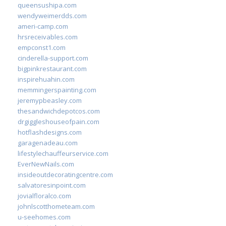
queensushipa.com
wendyweimerdds.com
ameri-camp.com
hrsreceivables.com
empconst1.com
cinderella-support.com
bigpinkrestaurant.com
inspirehuahin.com
memmingerspainting.com
jeremypbeasley.com
thesandwichdepotcos.com
drgiggleshouseofpain.com
hotflashdesigns.com
garagenadeau.com
lifestylechauffeurservice.com
EverNewNails.com
insideoutdecoratingcentre.com
salvatoresinpoint.com
jovialfloralco.com
johnlscotthometeam.com
u-seehomes.com