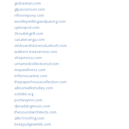
giobastian.com
glpascensori.com
rifloorepoxy.com
woolleymillingandpaving.com
uptonpvd.com
2troublegrill.com
casateranga.com
sticksandstonesstudiooh.com
walkers-treeservice.com
shopmossi.com
untamedcollectivesd.com
mxpwellness.com
infernocanine.com
thepaperhousecollection.com
allisonwillisholley.com
solslite.org
portwayinn.com
djmaddogmusic.com
thesoundarchitects.com
allin1roofing.com
keepjudgewebb.com