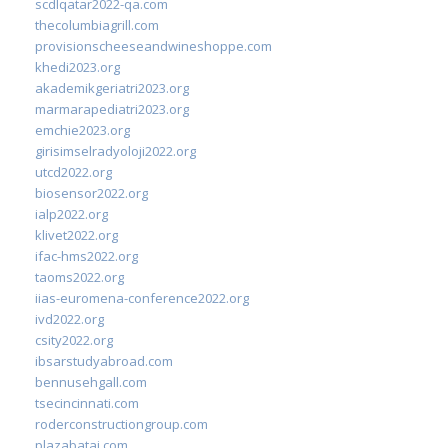
scdlqatar2022-qa.com
thecolumbiagrill.com
provisionscheeseandwineshoppe.com
khedi2023.org
akademikgeriatri2023.org
marmarapediatri2023.org
emchie2023.org
girisimselradyoloji2022.org
utcd2022.org
biosensor2022.org
ialp2022.org
klivet2022.org
ifac-hms2022.org
taoms2022.org
iias-euromena-conference2022.org
ivd2022.org
csity2022.org
ibsarstudyabroad.com
bennusehgall.com
tsecincinnati.com
roderconstructiongroup.com
plazabatai.com