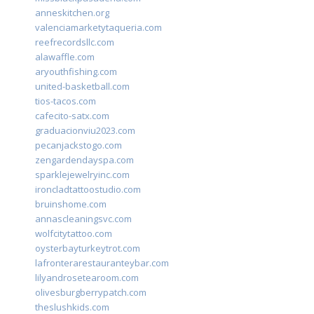
anneskitchen.org
valenciamarketytaqueria.com
reefrecordsllc.com
alawaffle.com
aryouthfishing.com
united-basketball.com
tios-tacos.com
cafecito-satx.com
graduacionviu2023.com
pecanjackstogo.com
zengardendayspa.com
sparklejewelryinc.com
ironcladtattoostudio.com
bruinshome.com
annascleaningsvc.com
wolfcitytattoo.com
oysterbayturkeytrot.com
lafronterarestauranteybar.com
lilyandrosetearoom.com
olivesburgberrypatch.com
theslushkids.com