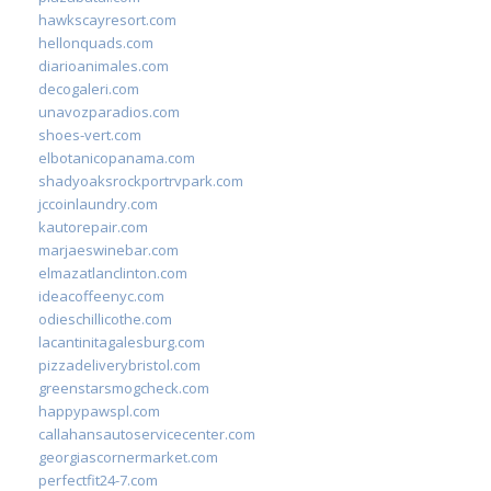
hawkscayresort.com
hellonquads.com
diarioanimales.com
decogaleri.com
unavozparadios.com
shoes-vert.com
elbotanicopanama.com
shadyoaksrockportrvpark.com
jccoinlaundry.com
kautorepair.com
marjaeswinebar.com
elmazatlanclinton.com
ideacoffeenyc.com
odieschillicothe.com
lacantinitagalesburg.com
pizzadeliverybristol.com
greenstarsmogcheck.com
happypawspl.com
callahansautoservicecenter.com
georgiascornermarket.com
perfectfit24-7.com