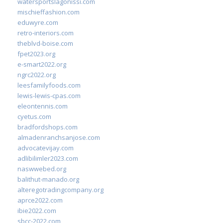
watersportslagonissi.com
mischieffashion.com
eduwyre.com
retro-interiors.com
theblvd-boise.com
fpet2023.org
e-smart2022.org
ngrc2022.org
leesfamilyfoods.com
lewis-lewis-cpas.com
eleontennis.com
cyetus.com
bradfordshops.com
almadenranchsanjose.com
advocatevijay.com
adlibilimler2023.com
naswwebed.org
balithut-manado.org
alteregotradingcompany.org
aprce2022.com
ibie2022.com
sbcc-2022.com