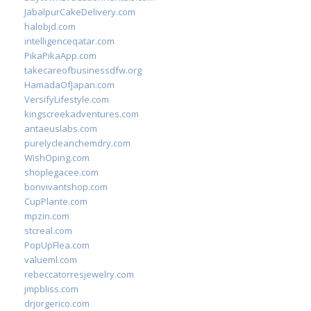
JabalpurCakeDelivery.com
halobjd.com
intelligenceqatar.com
PikaPikaApp.com
takecareofbusinessdfw.org
HamadaOfJapan.com
VersifyLifestyle.com
kingscreekadventures.com
antaeuslabs.com
purelycleanchemdry.com
WishOping.com
shoplegacee.com
bonvivantshop.com
CupPlante.com
mpzin.com
stcreal.com
PopUpFlea.com
valueml.com
rebeccatorresjewelry.com
jmpbliss.com
drjorgerico.com