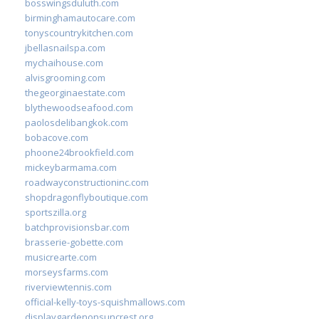
bosswingsduluth.com
birminghamautocare.com
tonyscountrykitchen.com
jbellasnailspa.com
mychaihouse.com
alvisgrooming.com
thegeorginaestate.com
blythewoodseafood.com
paolosdelibangkok.com
bobacove.com
phoone24brookfield.com
mickeybarmama.com
roadwayconstructioninc.com
shopdragonflyboutique.com
sportszilla.org
batchprovisionsbar.com
brasserie-gobette.com
musicrearte.com
morseysfarms.com
riverviewtennis.com
official-kelly-toys-squishmallows.com
displaygardenonsuncrest.org