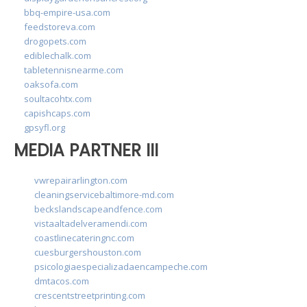
bbq-empire-usa.com
feedstoreva.com
drogopets.com
ediblechalk.com
tabletennisnearme.com
oaksofa.com
soultacohtx.com
capishcaps.com
gpsyfl.org
MEDIA PARTNER III
vwrepairarlington.com
cleaningservicebaltimore-md.com
beckslandscapeandfence.com
vistaaltadelveramendi.com
coastlinecateringnc.com
cuesburgershouston.com
psicologiaespecializadaencampeche.com
dmtacos.com
crescentstreetprinting.com