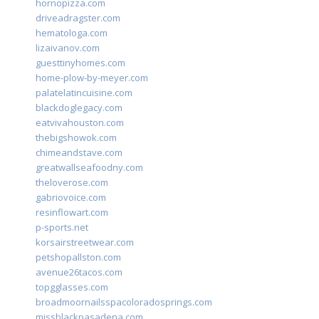
hornopizza.com
driveadragster.com
hematologa.com
lizaivanov.com
guesttinyhomes.com
home-plow-by-meyer.com
palatelatincuisine.com
blackdoglegacy.com
eatvivahouston.com
thebigshowok.com
chimeandstave.com
greatwallseafoodny.com
theloverose.com
gabriovoice.com
resinflowart.com
p-sports.net
korsairstreetwear.com
petshopallston.com
avenue26tacos.com
topgglasses.com
broadmoornailsspacoloradosprings.com
missblackpasadena.com