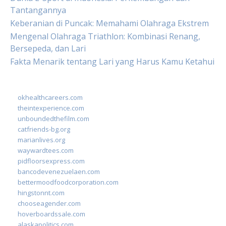
Tantangannya
Keberanian di Puncak: Memahami Olahraga Ekstrem
Mengenal Olahraga Triathlon: Kombinasi Renang,
Bersepeda, dan Lari
Fakta Menarik tentang Lari yang Harus Kamu Ketahui
okhealthcareers.com
theintexperience.com
unboundedthefilm.com
catfriends-bg.org
marianlives.org
waywardtees.com
pidfloorsexpress.com
bancodevenezuelaen.com
bettermoodfoodcorporation.com
hingstonnt.com
chooseagender.com
hoverboardssale.com
alaskapolitics.com