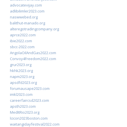
advocatevijay.com
adlibilimler2023.com
naswwebed.org
balithut-manado.org
alteregotradingcompany.org
aprce2022.com
ibie2022.com
sbcc-2022.com
AngolaOilAndGas2022.com
Convoy4Freedom2022.com
grur2023.org
hkhk2023.org
napm2023.org
apsdfd2023.org
forumausape2023.com
imkl2023.com
careerfaircsd2023.com
apsth2023.com
MedItRio2023.org
lcicon2023boston.com
waitangidayfestival2022.com