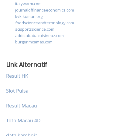
italywarm.com
journaloffinanceeconomics.com
kvk-kumari.org
foodscienceandtechnology.com
scisportsscience.com
addisababacuisineaz.com
burgerimcamas.com
Link Alternatif
Result HK
Slot Pulsa
Result Macau
Toto Macau 4D
data kamboja