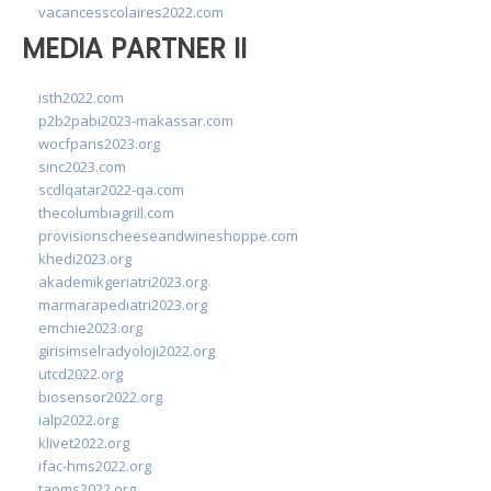
vacancesscolaires2022.com
MEDIA PARTNER II
isth2022.com
p2b2pabi2023-makassar.com
wocfparis2023.org
sinc2023.com
scdlqatar2022-qa.com
thecolumbiagrill.com
provisionscheeseandwineshoppe.com
khedi2023.org
akademikgeriatri2023.org
marmarapediatri2023.org
emchie2023.org
girisimselradyoloji2022.org
utcd2022.org
biosensor2022.org
ialp2022.org
klivet2022.org
ifac-hms2022.org
taoms2022.org