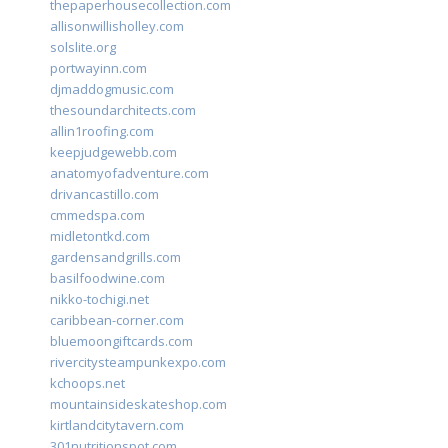
thepaperhousecollection.com
allisonwillisholley.com
solslite.org
portwayinn.com
djmaddogmusic.com
thesoundarchitects.com
allin1roofing.com
keepjudgewebb.com
anatomyofadventure.com
drivancastillo.com
cmmedspa.com
midletontkd.com
gardensandgrills.com
basilfoodwine.com
nikko-tochigi.net
caribbean-corner.com
bluemoongiftcards.com
rivercitysteampunkexpo.com
kchoops.net
mountainsideskateshop.com
kirtlandcitytavern.com
301nutritionspot.com