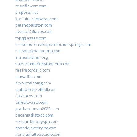
resinflowart.com
p-sports.net
korsairstreetwear.com
petshopallston.com
avenue26tacos.com
topgglasses.com
broadmoornailsspacoloradosprings.com
missblackpasadena.com
anneskitchen.org
valenciamarketytaqueria.com
reefrecordsllc.com
alawaffle.com
aryouthfishing.com
united-basketball.com
tios-tacos.com
cafecito-satx.com
graduacionviu2023.com
pecanjackstogo.com
zengardendayspa.com
sparklejewelryinc.com
ironcladtattoostudio.com