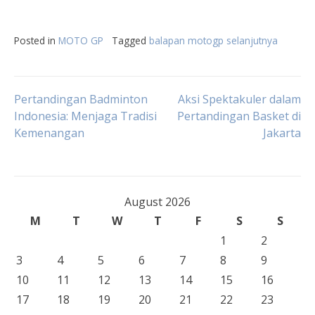
Posted in
MOTO GP
Tagged
balapan motogp selanjutnya
Post
Pertandingan Badminton
Aksi Spektakuler dalam
Indonesia: Menjaga Tradisi
Pertandingan Basket di
Kemenangan
Jakarta
navigation
August 2026
M
T
W
T
F
S
S
1
2
3
4
5
6
7
8
9
10
11
12
13
14
15
16
17
18
19
20
21
22
23