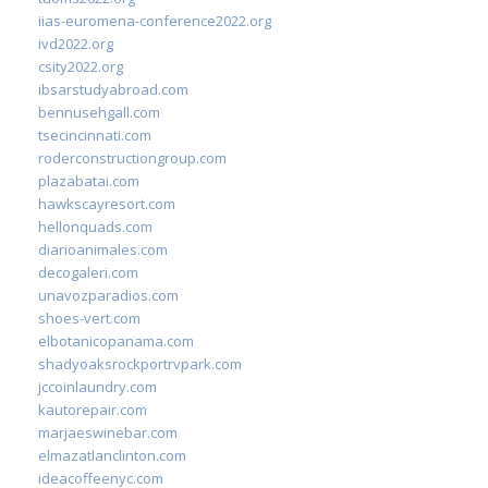
iias-euromena-conference2022.org
ivd2022.org
csity2022.org
ibsarstudyabroad.com
bennusehgall.com
tsecincinnati.com
roderconstructiongroup.com
plazabatai.com
hawkscayresort.com
hellonquads.com
diarioanimales.com
decogaleri.com
unavozparadios.com
shoes-vert.com
elbotanicopanama.com
shadyoaksrockportrvpark.com
jccoinlaundry.com
kautorepair.com
marjaeswinebar.com
elmazatlanclinton.com
ideacoffeenyc.com