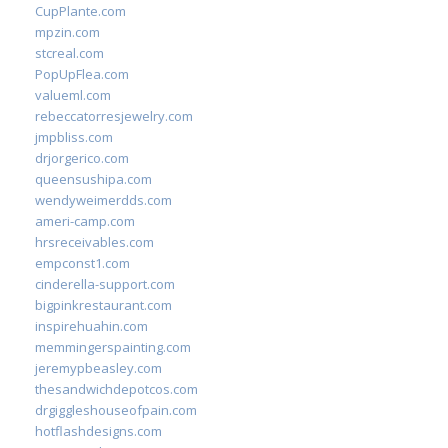
CupPlante.com
mpzin.com
stcreal.com
PopUpFlea.com
valueml.com
rebeccatorresjewelry.com
jmpbliss.com
drjorgerico.com
queensushipa.com
wendyweimerdds.com
ameri-camp.com
hrsreceivables.com
empconst1.com
cinderella-support.com
bigpinkrestaurant.com
inspirehuahin.com
memmingerspainting.com
jeremypbeasley.com
thesandwichdepotcos.com
drgiggleshouseofpain.com
hotflashdesigns.com