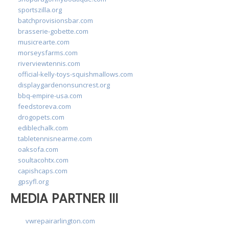
sportszilla.org
batchprovisionsbar.com
brasserie-gobette.com
musicrearte.com
morseysfarms.com
riverviewtennis.com
official-kelly-toys-squishmallows.com
displaygardenonsuncrest.org
bbq-empire-usa.com
feedstoreva.com
drogopets.com
ediblechalk.com
tabletennisnearme.com
oaksofa.com
soultacohtx.com
capishcaps.com
gpsyfl.org
MEDIA PARTNER III
vwrepairarlington.com