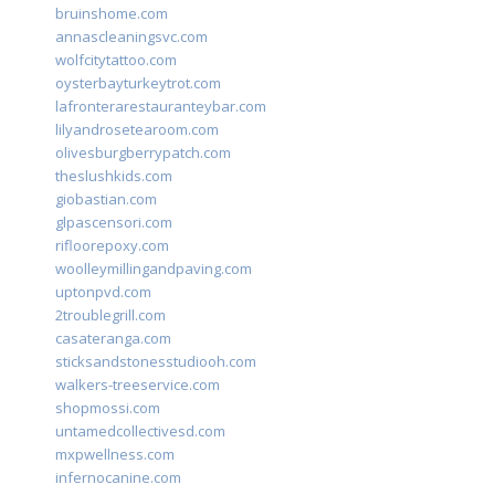
bruinshome.com
annascleaningsvc.com
wolfcitytattoo.com
oysterbayturkeytrot.com
lafronterarestauranteybar.com
lilyandrosetearoom.com
olivesburgberrypatch.com
theslushkids.com
giobastian.com
glpascensori.com
rifloorepoxy.com
woolleymillingandpaving.com
uptonpvd.com
2troublegrill.com
casateranga.com
sticksandstonesstudiooh.com
walkers-treeservice.com
shopmossi.com
untamedcollectivesd.com
mxpwellness.com
infernocanine.com