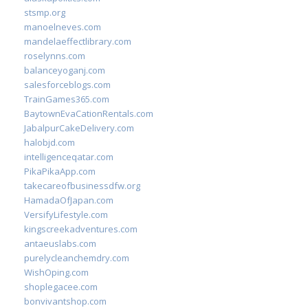
stsmp.org
manoelneves.com
mandelaeffectlibrary.com
roselynns.com
balanceyoganj.com
salesforceblogs.com
TrainGames365.com
BaytownEvaCationRentals.com
JabalpurCakeDelivery.com
halobjd.com
intelligenceqatar.com
PikaPikaApp.com
takecareofbusinessdfw.org
HamadaOfJapan.com
VersifyLifestyle.com
kingscreekadventures.com
antaeuslabs.com
purelycleanchemdry.com
WishOping.com
shoplegacee.com
bonvivantshop.com