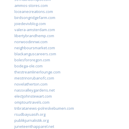
ammos-stores.com
loceanecreations.com
birdsongridgefarm.com
joiedevivblog.com
valera-amsterdam.com
libertybrandhemp.com
norwoodinnwi.com
neighboursmarket.com
blackanguscareers.com
bolesfororegon.com
bodega-ole.com
thestreamlinerlounge.com
mestrinorubanofc.com
novelatherton.com
nassvalleygardens.net
electjohnstewart.com
omptourtravels.com
tribratanews-polreskebumen.com
rsudbayuasih.org
publikjurnalistik.org
juneteenthapparel.net