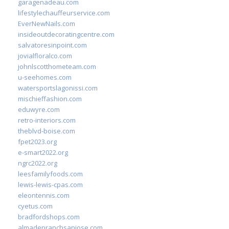
garagenadeau.com
lifestylechauffeurservice.com
EverNewNails.com
insideoutdecoratingcentre.com
salvatoresinpoint.com
jovialfloralco.com
johnlscotthometeam.com
u-seehomes.com
watersportslagonissi.com
mischieffashion.com
eduwyre.com
retro-interiors.com
theblvd-boise.com
fpet2023.org
e-smart2022.org
ngrc2022.org
leesfamilyfoods.com
lewis-lewis-cpas.com
eleontennis.com
cyetus.com
bradfordshops.com
almadenranchsanjose.com