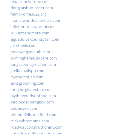
elpatronchardon.com
donglaishun-order.com
fiamc-rome2022.org
mariceworldessentials.com
lafisheriarestaurant.com
915jazzandmore.com
aguadulce-countryfair.com
jakehovis.com
bosswingsduluth.com
birminghamautocare.com
tonyscountrykitchen.com
jbellasnailspa.com
mychaihouse.com
alvisgrooming.com
thegeorginaestate.com
blythewoodseafood.com
paolosdelibangkok.com
bobacove.com
phoone24brookfield.com
mickeybarmama.com
roadwayconstructioninc.com
shopdragonflyboutique.com