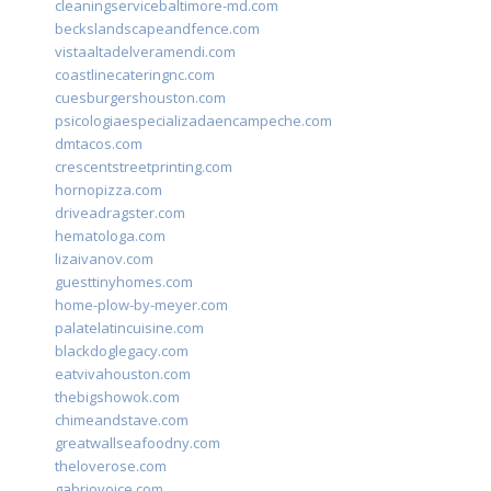
cleaningservicebaltimore-md.com
beckslandscapeandfence.com
vistaaltadelveramendi.com
coastlinecateringnc.com
cuesburgershouston.com
psicologiaespecializadaencampeche.com
dmtacos.com
crescentstreetprinting.com
hornopizza.com
driveadragster.com
hematologa.com
lizaivanov.com
guesttinyhomes.com
home-plow-by-meyer.com
palatelatincuisine.com
blackdoglegacy.com
eatvivahouston.com
thebigshowok.com
chimeandstave.com
greatwallseafoodny.com
theloverose.com
gabriovoice.com