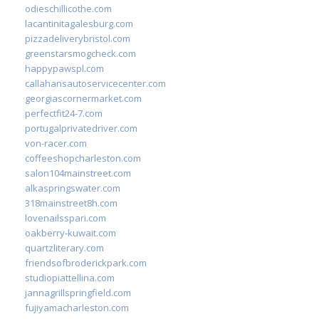
odieschillicothe.com
lacantinitagalesburg.com
pizzadeliverybristol.com
greenstarsmogcheck.com
happypawspl.com
callahansautoservicecenter.com
georgiascornermarket.com
perfectfit24-7.com
portugalprivatedriver.com
von-racer.com
coffeeshopcharleston.com
salon104mainstreet.com
alkaspringswater.com
318mainstreet8h.com
lovenailsspari.com
oakberry-kuwait.com
quartzliterary.com
friendsofbroderickpark.com
studiopiattellina.com
jannagrillspringfield.com
fujiyamacharleston.com