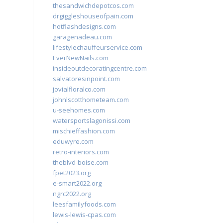
thesandwichdepotcos.com
drgiggleshouseofpain.com
hotflashdesigns.com
garagenadeau.com
lifestylechauffeurservice.com
EverNewNails.com
insideoutdecoratingcentre.com
salvatoresinpoint.com
jovialfloralco.com
johnlscotthometeam.com
u-seehomes.com
watersportslagonissi.com
mischieffashion.com
eduwyre.com
retro-interiors.com
theblvd-boise.com
fpet2023.org
e-smart2022.org
ngrc2022.org
leesfamilyfoods.com
lewis-lewis-cpas.com