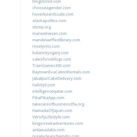
hingstonnt.com
chooseagender.com
hoverboardssale.com
alaskapolitics.com
stsmp.org
manoelneves.com
mandelaeffectlibrary.com
roselynns.com
balanceyoganj.com
salesforceblogs.com
TrainGames365.com
BaytownEvaCationRentals.com
JabalpurCakeDelivery.com
halobjd.com
intelligenceqatar.com
PikaPikaApp.com
takecareofbusinessdfw.org
HamadaOfJapan.com
VersifyLifestyle.com
kingscreekadventures.com
antaeuslabs.com
purelycleanchemdry.com