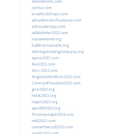
eleontennis.com
cyetus.com
bradfordshops.com
almadenranchsanjose.com
advocatevijay.com
adlibilimler2023.com
naswwebed.org
balithut-manado.org
alteregotradingcompany.org
aprce2022.com
ibie2022.com
sbcc-2022.com
AngolaOilAndGas2022.com
Convoy4Freedom2022.com
grur2023.org
hkhk2023.org
napm2023.org
apsdfd2023.org
forumausape2023.com
imkl2023.com
careerfaircsd2023.com
apsth2023.com