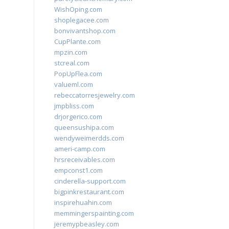
WishOping.com
shoplegacee.com
bonvivantshop.com
CupPlante.com
mpzin.com
stcreal.com
PopUpFlea.com
valueml.com
rebeccatorresjewelry.com
jmpbliss.com
drjorgerico.com
queensushipa.com
wendyweimerdds.com
ameri-camp.com
hrsreceivables.com
empconst1.com
cinderella-support.com
bigpinkrestaurant.com
inspirehuahin.com
memmingerspainting.com
jeremypbeasley.com