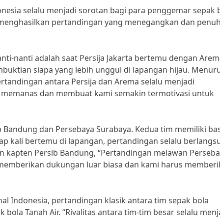
donesia selalu menjadi sorotan bagi para penggemar sepak 
lalu menghasilkan pertandingan yang menegangkan dan penu
anti-nanti adalah saat Persija Jakarta bertemu dengan Arem
buktian siapa yang lebih unggul di lapangan hijau. Menur
tandingan antara Persija dan Arema selalu menjadi
alu memanas dan membuat kami semakin termotivasi untuk
b Bandung dan Persebaya Surabaya. Kedua tim memiliki bas
iap kali bertemu di lapangan, pertandingan selalu berlangs
tan kapten Persib Bandung, “Pertandingan melawan Perseb
lu memberikan dukungan luar biasa dan kami harus member
al Indonesia, pertandingan klasik antara tim sepak bola
bola Tanah Air. “Rivalitas antara tim-tim besar selalu menj