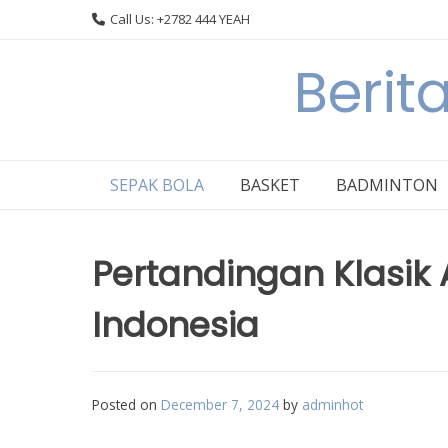
Skip
Call Us: +2782 444 YEAH
to
content
Berit
SEPAK BOLA
BASKET
BADMINTON
Pertandingan Klasik
Indonesia
Posted on
December 7, 2024
by
adminhot