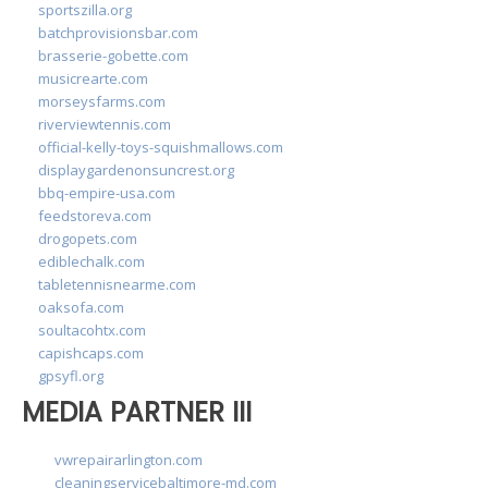
sportszilla.org
batchprovisionsbar.com
brasserie-gobette.com
musicrearte.com
morseysfarms.com
riverviewtennis.com
official-kelly-toys-squishmallows.com
displaygardenonsuncrest.org
bbq-empire-usa.com
feedstoreva.com
drogopets.com
ediblechalk.com
tabletennisnearme.com
oaksofa.com
soultacohtx.com
capishcaps.com
gpsyfl.org
MEDIA PARTNER III
vwrepairarlington.com
cleaningservicebaltimore-md.com