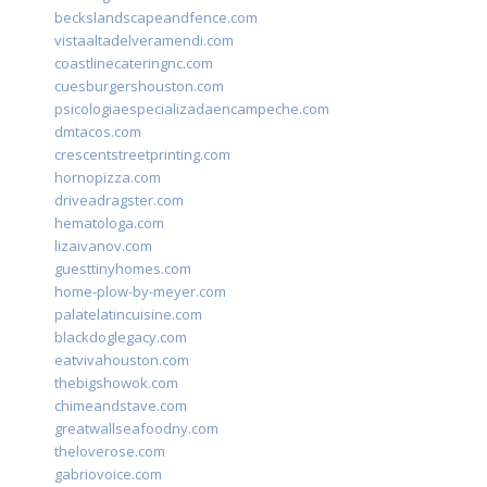
beckslandscapeandfence.com
vistaaltadelveramendi.com
coastlinecateringnc.com
cuesburgershouston.com
psicologiaespecializadaencampeche.com
dmtacos.com
crescentstreetprinting.com
hornopizza.com
driveadragster.com
hematologa.com
lizaivanov.com
guesttinyhomes.com
home-plow-by-meyer.com
palatelatincuisine.com
blackdoglegacy.com
eatvivahouston.com
thebigshowok.com
chimeandstave.com
greatwallseafoodny.com
theloverose.com
gabriovoice.com