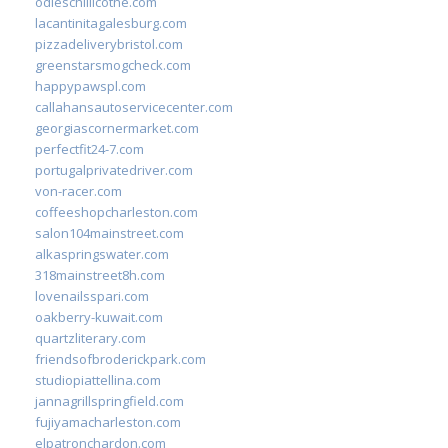
odieschillicothe.com
lacantinitagalesburg.com
pizzadeliverybristol.com
greenstarsmogcheck.com
happypawspl.com
callahansautoservicecenter.com
georgiascornermarket.com
perfectfit24-7.com
portugalprivatedriver.com
von-racer.com
coffeeshopcharleston.com
salon104mainstreet.com
alkaspringswater.com
318mainstreet8h.com
lovenailsspari.com
oakberry-kuwait.com
quartzliterary.com
friendsofbroderickpark.com
studiopiattellina.com
jannagrillspringfield.com
fujiyamacharleston.com
elpatronchardon.com