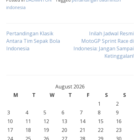
indonesia
Post
Pertandingan Klasik
Inilah Jadwal Resmi
Antara Tim Sepak Bola
MotoGP Sprint Race di
Indonesia
Indonesia: Jangan Sampai
navigation
Ketinggalan!
August 2026
M
T
W
T
F
S
S
1
2
3
4
5
6
7
8
9
10
11
12
13
14
15
16
17
18
19
20
21
22
23
24
25
26
27
28
29
30