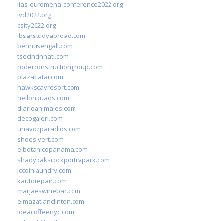
iias-euromena-conference2022.org
ivd2022.org
csity2022.org
ibsarstudyabroad.com
bennusehgall.com
tsecincinnati.com
roderconstructiongroup.com
plazabatai.com
hawkscayresort.com
hellonquads.com
diarioanimales.com
decogaleri.com
unavozparadios.com
shoes-vert.com
elbotanicopanama.com
shadyoaksrockportrvpark.com
jccoinlaundry.com
kautorepair.com
marjaeswinebar.com
elmazatlanclinton.com
ideacoffeenyc.com