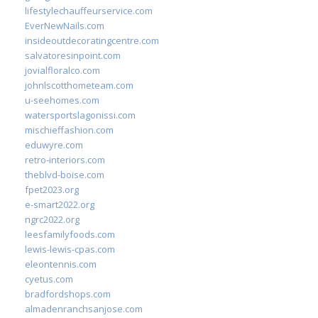
lifestylechauffeurservice.com
EverNewNails.com
insideoutdecoratingcentre.com
salvatoresinpoint.com
jovialfloralco.com
johnlscotthometeam.com
u-seehomes.com
watersportslagonissi.com
mischieffashion.com
eduwyre.com
retro-interiors.com
theblvd-boise.com
fpet2023.org
e-smart2022.org
ngrc2022.org
leesfamilyfoods.com
lewis-lewis-cpas.com
eleontennis.com
cyetus.com
bradfordshops.com
almadenranchsanjose.com