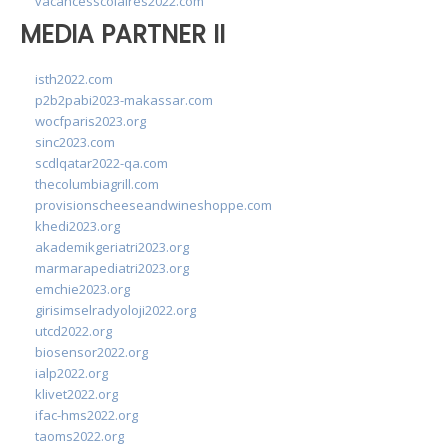
vacancesscolaires2022.com
MEDIA PARTNER II
isth2022.com
p2b2pabi2023-makassar.com
wocfparis2023.org
sinc2023.com
scdlqatar2022-qa.com
thecolumbiagrill.com
provisionscheeseandwineshoppe.com
khedi2023.org
akademikgeriatri2023.org
marmarapediatri2023.org
emchie2023.org
girisimselradyoloji2022.org
utcd2022.org
biosensor2022.org
ialp2022.org
klivet2022.org
ifac-hms2022.org
taoms2022.org