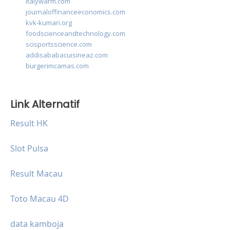
italywarm.com
journaloffinanceeconomics.com
kvk-kumari.org
foodscienceandtechnology.com
scisportsscience.com
addisababacuisineaz.com
burgerimcamas.com
Link Alternatif
Result HK
Slot Pulsa
Result Macau
Toto Macau 4D
data kamboja