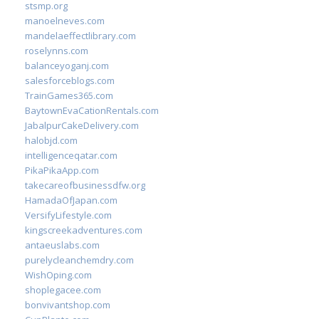
stsmp.org
manoelneves.com
mandelaeffectlibrary.com
roselynns.com
balanceyoganj.com
salesforceblogs.com
TrainGames365.com
BaytownEvaCationRentals.com
JabalpurCakeDelivery.com
halobjd.com
intelligenceqatar.com
PikaPikaApp.com
takecareofbusinessdfw.org
HamadaOfJapan.com
VersifyLifestyle.com
kingscreekadventures.com
antaeuslabs.com
purelycleanchemdry.com
WishOping.com
shoplegacee.com
bonvivantshop.com