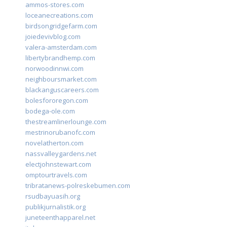
ammos-stores.com
loceanecreations.com
birdsongridgefarm.com
joiedevivblog.com
valera-amsterdam.com
libertybrandhemp.com
norwoodinnwi.com
neighboursmarket.com
blackanguscareers.com
bolesfororegon.com
bodega-ole.com
thestreamlinerlounge.com
mestrinorubanofc.com
novelatherton.com
nassvalleygardens.net
electjohnstewart.com
omptourtravels.com
tribratanews-polreskebumen.com
rsudbayuasih.org
publikjurnalistik.org
juneteenthapparel.net