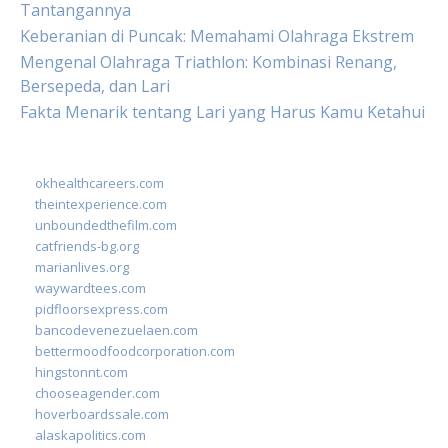
Tantangannya
Keberanian di Puncak: Memahami Olahraga Ekstrem
Mengenal Olahraga Triathlon: Kombinasi Renang,
Bersepeda, dan Lari
Fakta Menarik tentang Lari yang Harus Kamu Ketahui
okhealthcareers.com
theintexperience.com
unboundedthefilm.com
catfriends-bg.org
marianlives.org
waywardtees.com
pidfloorsexpress.com
bancodevenezuelaen.com
bettermoodfoodcorporation.com
hingstonnt.com
chooseagender.com
hoverboardssale.com
alaskapolitics.com