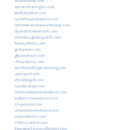
bruinshome.com
annascleaningsvc.com
wolfcitytattoo.com
oysterbayturkeytrot.com
lafronterarestauranteybar.com
lilyandrosetearoom.com
olivesburgberrypatch.com
theslushkids.com
giobastian.com
glpascensori.com
rifloorepoxy.com
woolleymillingandpaving.com
uptonpvd.com
2troublegrill.com
casateranga.com
sticksandstonesstudiooh.com
walkers-treeservice.com
shopmossi.com
untamedcollectivesd.com
mxpwellness.com
infernocanine.com
thepaperhousecollection.com