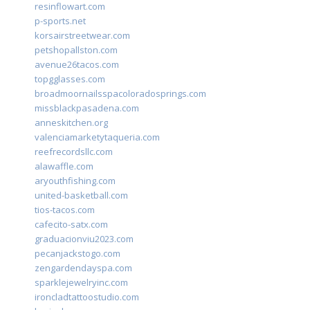
resinflowart.com
p-sports.net
korsairstreetwear.com
petshopallston.com
avenue26tacos.com
topgglasses.com
broadmoornailsspacoloradosprings.com
missblackpasadena.com
anneskitchen.org
valenciamarketytaqueria.com
reefrecordsllc.com
alawaffle.com
aryouthfishing.com
united-basketball.com
tios-tacos.com
cafecito-satx.com
graduacionviu2023.com
pecanjackstogo.com
zengardendayspa.com
sparklejewelryinc.com
ironcladtattoostudio.com