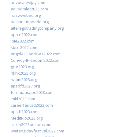
advocatevijay.com
adlibilimler2023.com
naswwebed.org
balithut-manado.org
alteregotradingcompany.org
aprce2022.com
ibie2022.com
sbcc-2022.com
AngolaOilAndGas2022.com
Convoy4Freedom2022.com
grur2023.org
hkhk2023.org
napm2023.org
apsdfd2023.org
forumausape2023.com
imkl2023.com
careerfaircsd2023.com
apsth2023.com
MedItRio2023.org
lcicon2023boston.com
waitangidayfestival2022.com