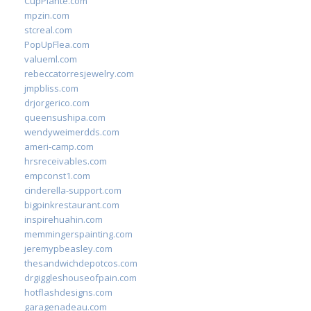
CupPlante.com
mpzin.com
stcreal.com
PopUpFlea.com
valueml.com
rebeccatorresjewelry.com
jmpbliss.com
drjorgerico.com
queensushipa.com
wendyweimerdds.com
ameri-camp.com
hrsreceivables.com
empconst1.com
cinderella-support.com
bigpinkrestaurant.com
inspirehuahin.com
memmingerspainting.com
jeremypbeasley.com
thesandwichdepotcos.com
drgiggleshouseofpain.com
hotflashdesigns.com
garagenadeau.com