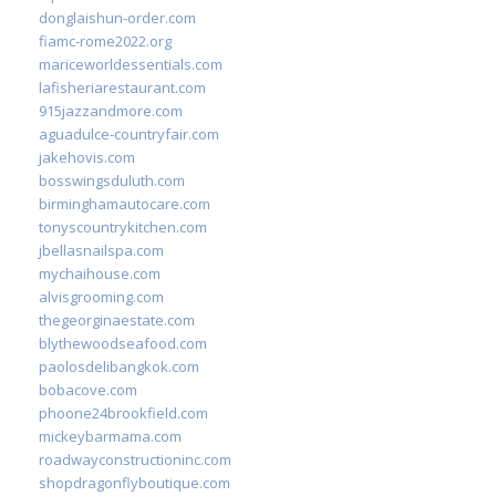
donglaishun-order.com
fiamc-rome2022.org
mariceworldessentials.com
lafisheriarestaurant.com
915jazzandmore.com
aguadulce-countryfair.com
jakehovis.com
bosswingsduluth.com
birminghamautocare.com
tonyscountrykitchen.com
jbellasnailspa.com
mychaihouse.com
alvisgrooming.com
thegeorginaestate.com
blythewoodseafood.com
paolosdelibangkok.com
bobacove.com
phoone24brookfield.com
mickeybarmama.com
roadwayconstructioninc.com
shopdragonflyboutique.com