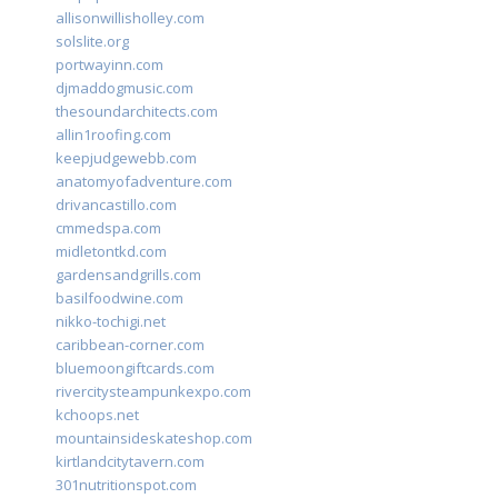
allisonwillisholley.com
solslite.org
portwayinn.com
djmaddogmusic.com
thesoundarchitects.com
allin1roofing.com
keepjudgewebb.com
anatomyofadventure.com
drivancastillo.com
cmmedspa.com
midletontkd.com
gardensandgrills.com
basilfoodwine.com
nikko-tochigi.net
caribbean-corner.com
bluemoongiftcards.com
rivercitysteampunkexpo.com
kchoops.net
mountainsideskateshop.com
kirtlandcitytavern.com
301nutritionspot.com