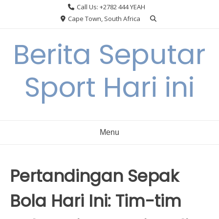
Skip
Call Us: +2782 444 YEAH
to
Cape Town, South Africa
content
Berita Seputar
Sport Hari ini
Menu
Pertandingan Sepak
Bola Hari Ini: Tim-tim