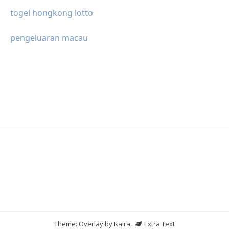
togel hongkong lotto
pengeluaran macau
Theme: Overlay by
Kaira
.
Extra Text