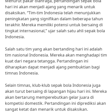
Menurut pakar olahraga, pertandingan sepak bola
hari ini akan menjadi ajang yang menarik untuk
disaksikan. “Tim-tim Indonesia telah menunjukkan
peningkatan yang signifikan dalam beberapa tahun
terakhir. Mereka memiliki potensi untuk bersaing di
tingkat internasional,” ujar salah satu ahli sepak bola
Indonesia.
Salah satu tim yang akan bertanding hari ini adalah
tim nasional Indonesia. Mereka akan menghadapi tim
kuat dari negara tetangga. Pertandingan ini
diharapkan dapat menjadi ajang pembuktian bagi
timnas Indonesia.
Selain timnas, klub-klub sepak bola Indonesia juga
akan turut bersaing di lapangan hijau hari ini. Mereka
akan bertarung memperebutkan gelar juara di
kompetisi domestik. Pertandingan ini diprediksi akan
sangat ketat dan menarik untuk disaksikan.