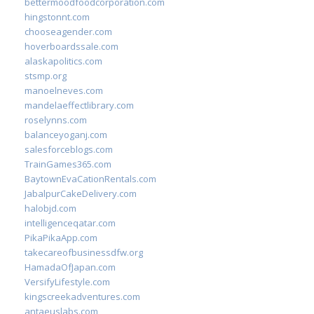
bettermoodfoodcorporation.com
hingstonnt.com
chooseagender.com
hoverboardssale.com
alaskapolitics.com
stsmp.org
manoelneves.com
mandelaeffectlibrary.com
roselynns.com
balanceyoganj.com
salesforceblogs.com
TrainGames365.com
BaytownEvaCationRentals.com
JabalpurCakeDelivery.com
halobjd.com
intelligenceqatar.com
PikaPikaApp.com
takecareofbusinessdfw.org
HamadaOfJapan.com
VersifyLifestyle.com
kingscreekadventures.com
antaeuslabs.com