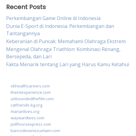
Recent Posts
Perkembangan Game Online di Indonesia
Dunia E-Sport di Indonesia: Perkembangan dan
Tantangannya
Keberanian di Puncak: Memahami Olahraga Ekstrem
Mengenal Olahraga Triathlon: Kombinasi Renang,
Bersepeda, dan Lari
Fakta Menarik tentang Lari yang Harus Kamu Ketahui
okhealthcareers.com
theintexperience.com
unboundedthefilm.com
catfriends-bg.org
marianlives.org
waywardtees.com
pidfloorsexpress.com
bancodevenezuelaen.com