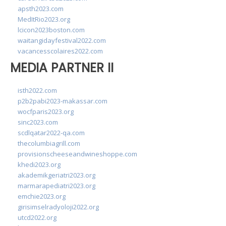
apsth2023.com
MedItRio2023.org
lcicon2023boston.com
waitangidayfestival2022.com
vacancesscolaires2022.com
MEDIA PARTNER II
isth2022.com
p2b2pabi2023-makassar.com
wocfparis2023.org
sinc2023.com
scdlqatar2022-qa.com
thecolumbiagrill.com
provisionscheeseandwineshoppe.com
khedi2023.org
akademikgeriatri2023.org
marmarapediatri2023.org
emchie2023.org
girisimselradyoloji2022.org
utcd2022.org