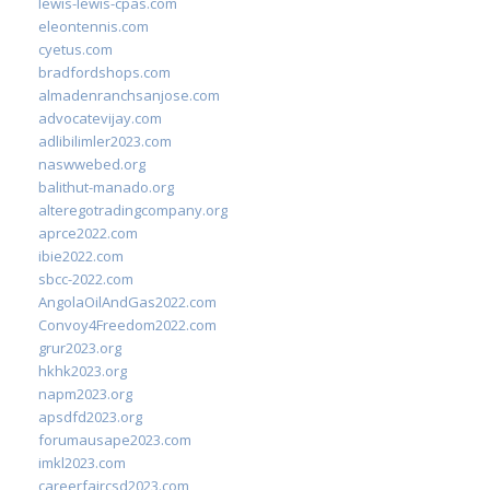
lewis-lewis-cpas.com
eleontennis.com
cyetus.com
bradfordshops.com
almadenranchsanjose.com
advocatevijay.com
adlibilimler2023.com
naswwebed.org
balithut-manado.org
alteregotradingcompany.org
aprce2022.com
ibie2022.com
sbcc-2022.com
AngolaOilAndGas2022.com
Convoy4Freedom2022.com
grur2023.org
hkhk2023.org
napm2023.org
apsdfd2023.org
forumausape2023.com
imkl2023.com
careerfaircsd2023.com