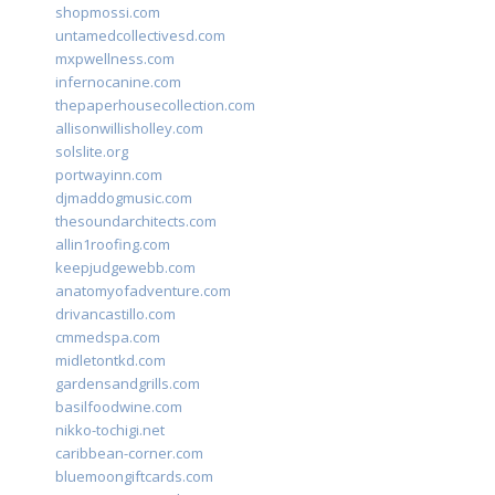
shopmossi.com
untamedcollectivesd.com
mxpwellness.com
infernocanine.com
thepaperhousecollection.com
allisonwillisholley.com
solslite.org
portwayinn.com
djmaddogmusic.com
thesoundarchitects.com
allin1roofing.com
keepjudgewebb.com
anatomyofadventure.com
drivancastillo.com
cmmedspa.com
midletontkd.com
gardensandgrills.com
basilfoodwine.com
nikko-tochigi.net
caribbean-corner.com
bluemoongiftcards.com