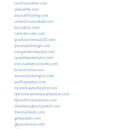
reefrecordsllc.com
alawaffle.com
aryouthfishing.com
united-basketball.com
tios-tacos.com
cafecito-satx.com
graduacionviu2023.com
pecanjackstogo.com
zengardendayspa.com
sparklejewelryinc.com
ironcladtattoostudio.com
bruinshome.com
annascleaningsvc.com
wolfcitytattoo.com
oysterbayturkeytrot.com
lafronterarestauranteybar.com
lilyandrosetearoom.com
olivesburgberrypatch.com
theslushkids.com
giobastian.com
glpascensori.com