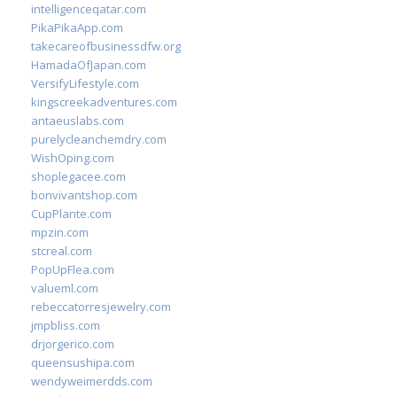
intelligenceqatar.com
PikaPikaApp.com
takecareofbusinessdfw.org
HamadaOfJapan.com
VersifyLifestyle.com
kingscreekadventures.com
antaeuslabs.com
purelycleanchemdry.com
WishOping.com
shoplegacee.com
bonvivantshop.com
CupPlante.com
mpzin.com
stcreal.com
PopUpFlea.com
valueml.com
rebeccatorresjewelry.com
jmpbliss.com
drjorgerico.com
queensushipa.com
wendyweimerdds.com