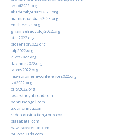
khedi2023.org
akademikgeriatri2023.org
marmarapediatri2023.org
emchie2023.org
girisimselradyoloji2022.org
utcd2022.org
biosensor2022.org
ialp2022.org
klivet2022.org
ifac-hms2022.org
taoms2022.org
iias-euromena-conference2022.org
ivd2022.org
csity2022.org
ibsarstudyabroad.com
bennusehgall.com
tsecincinnati.com
roderconstructiongroup.com
plazabatai.com
hawkscayresort.com
hellonquads.com