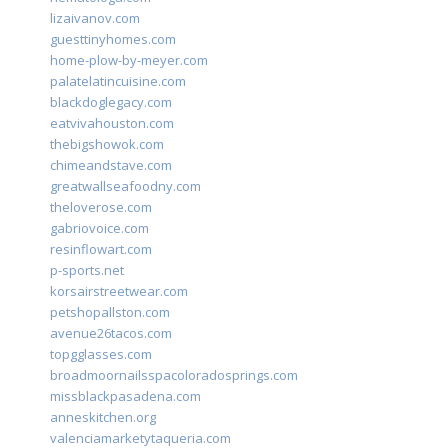
lizaivanov.com
guesttinyhomes.com
home-plow-by-meyer.com
palatelatincuisine.com
blackdoglegacy.com
eatvivahouston.com
thebigshowok.com
chimeandstave.com
greatwallseafoodny.com
theloverose.com
gabriovoice.com
resinflowart.com
p-sports.net
korsairstreetwear.com
petshopallston.com
avenue26tacos.com
topgglasses.com
broadmoornailsspacoloradosprings.com
missblackpasadena.com
anneskitchen.org
valenciamarketytaqueria.com