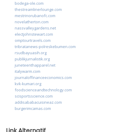
bodega-ole.com
thestreamlinerlounge.com
mestrinorubanofc.com
novelatherton.com
nassvalleygardens.net
electjohnstewart.com
omptourtravels.com
tribratanews-polreskebumen.com
rsudbayuasih.org
publikjurnalistik.org
juneteenthapparel.net
italywarm.com
journaloffinanceeconomics.com
kvk-kumari.org
foodscienceandtechnology.com
scisportsscience.com
addisababacuisineaz.com
burgerimcamas.com
Link Alternatif