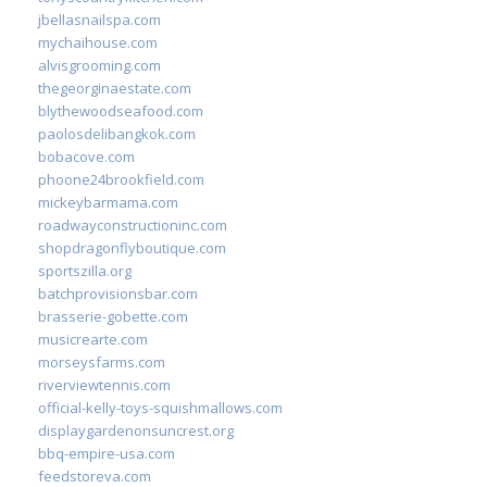
jbellasnailspa.com
mychaihouse.com
alvisgrooming.com
thegeorginaestate.com
blythewoodseafood.com
paolosdelibangkok.com
bobacove.com
phoone24brookfield.com
mickeybarmama.com
roadwayconstructioninc.com
shopdragonflyboutique.com
sportszilla.org
batchprovisionsbar.com
brasserie-gobette.com
musicrearte.com
morseysfarms.com
riverviewtennis.com
official-kelly-toys-squishmallows.com
displaygardenonsuncrest.org
bbq-empire-usa.com
feedstoreva.com