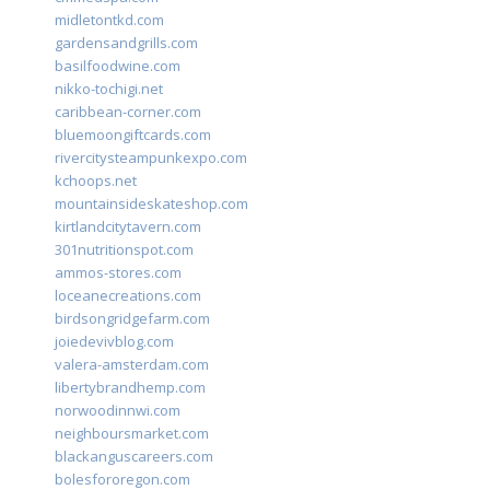
midletontkd.com
gardensandgrills.com
basilfoodwine.com
nikko-tochigi.net
caribbean-corner.com
bluemoongiftcards.com
rivercitysteampunkexpo.com
kchoops.net
mountainsideskateshop.com
kirtlandcitytavern.com
301nutritionspot.com
ammos-stores.com
loceanecreations.com
birdsongridgefarm.com
joiedevivblog.com
valera-amsterdam.com
libertybrandhemp.com
norwoodinnwi.com
neighboursmarket.com
blackanguscareers.com
bolesfororegon.com