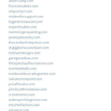
ameri-camp.com
hrsreceivables.com
empconst1.com
cinderella-support.com
bigpinkrestaurant.com
inspirehuahin.com
memmingerspainting.com
jeremypbeasley.com
thesandwichdepotcos.com
drgiggleshouseofpain.com
hotflashdesigns.com
garagenadeau.com
lifestylechauffeurservice.com
EverNewNails.com
insideoutdecoratingcentre.com
salvatoresinpoint.com
jovialfloralco.com
johnlscotthometeam.com
u-seehomes.com
watersportslagonissi.com
mischieffashion.com
eduwyre.com