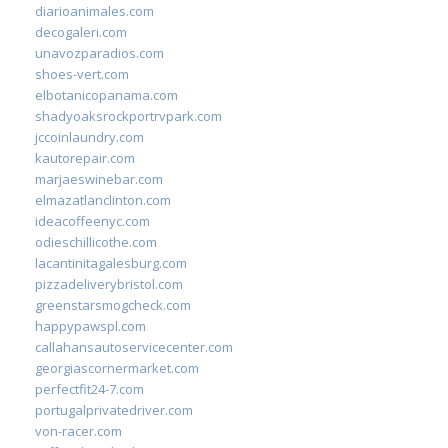
diarioanimales.com
decogaleri.com
unavozparadios.com
shoes-vert.com
elbotanicopanama.com
shadyoaksrockportrvpark.com
jccoinlaundry.com
kautorepair.com
marjaeswinebar.com
elmazatlanclinton.com
ideacoffeenyc.com
odieschillicothe.com
lacantinitagalesburg.com
pizzadeliverybristol.com
greenstarsmogcheck.com
happypawspl.com
callahansautoservicecenter.com
georgiascornermarket.com
perfectfit24-7.com
portugalprivatedriver.com
von-racer.com