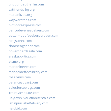
unboundedthefilm.com
catfriends-bg.org
marianlives.org
waywardtees.com
pidfloorsexpress.com
bancodevenezuelaen.com
bettermoodfoodcorporation.com
hingstonnt.com
chooseagender.com
hoverboardssale.com
alaskapolitics.com
stsmp.org
manoelneves.com
mandelaeffectlibrary.com
roselynns.com
balanceyoganj.com
salesforceblogs.com
TrainGames365.com
BaytownEvaCationRentals.com
JabalpurCakeDelivery.com
halobjd.com