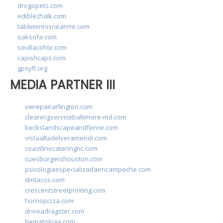
drogopets.com
ediblechalk.com
tabletennisnearme.com
oaksofa.com
soultacohtx.com
capishcaps.com
gpsyfl.org
MEDIA PARTNER III
vwrepairarlington.com
cleaningservicebaltimore-md.com
beckslandscapeandfence.com
vistaaltadelveramendi.com
coastlinecateringnc.com
cuesburgershouston.com
psicologiaespecializadaencampeche.com
dmtacos.com
crescentstreetprinting.com
hornopizza.com
driveadragster.com
hematologa.com