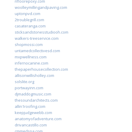
rifloorepoxy.com
woolleymillingandpaving.com
uptonpvd.com
2troublegrill.com
casateranga.com
sticksandstonesstudiooh.com
walkers-treeservice.com
shopmossi.com
untamedcollectivesd.com
mxpwellness.com
infernocanine.com
thepaperhousecollection.com
allisonwillisholley.com
solslite.org
portwayinn.com
djmaddogmusic.com
thesoundarchitects.com
allin1roofing.com
keepjudgewebb.com
anatomyofadventure.com
drivancastillo.com
cmmedspa.com