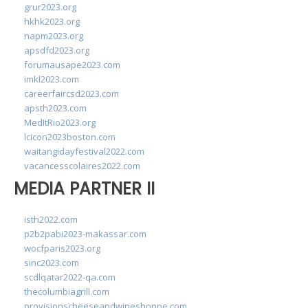
grur2023.org
hkhk2023.org
napm2023.org
apsdfd2023.org
forumausape2023.com
imkl2023.com
careerfaircsd2023.com
apsth2023.com
MedItRio2023.org
lcicon2023boston.com
waitangidayfestival2022.com
vacancesscolaires2022.com
MEDIA PARTNER II
isth2022.com
p2b2pabi2023-makassar.com
wocfparis2023.org
sinc2023.com
scdlqatar2022-qa.com
thecolumbiagrill.com
provisionscheeseandwineshoppe.com