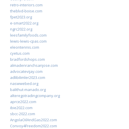
retro-interiors.com
theblvd-boise.com
fpet2023.org
e-smart2022.org
ngrc2022.org
leesfamilyfoods.com
lewis-lewis-cpas.com
eleontennis.com
cyetus.com
bradfordshops.com
almadenranchsanjose.com
advocatevijay.com
adlibilimler2023.com
naswwebed.org
balithut-manado.org
alteregotradingcompany.org
aprce2022.com
ibie2022.com
sbcc-2022.com
AngolaOilAndGas2022.com
Convoy4Freedom2022.com