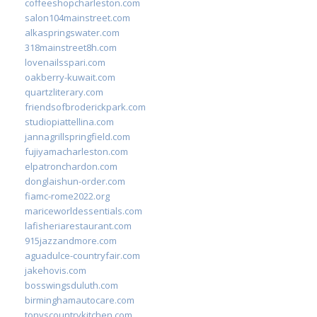
coffeeshopcharleston.com
salon104mainstreet.com
alkaspringswater.com
318mainstreet8h.com
lovenailsspari.com
oakberry-kuwait.com
quartzliterary.com
friendsofbroderickpark.com
studiopiattellina.com
jannagrillspringfield.com
fujiyamacharleston.com
elpatronchardon.com
donglaishun-order.com
fiamc-rome2022.org
mariceworldessentials.com
lafisheriarestaurant.com
915jazzandmore.com
aguadulce-countryfair.com
jakehovis.com
bosswingsduluth.com
birminghamautocare.com
tonyscountrykitchen.com