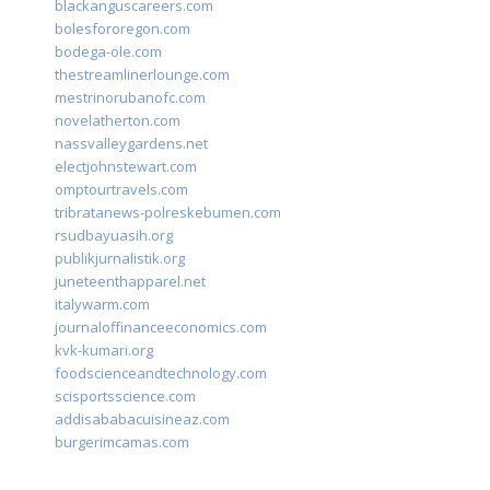
blackanguscareers.com
bolesfororegon.com
bodega-ole.com
thestreamlinerlounge.com
mestrinorubanofc.com
novelatherton.com
nassvalleygardens.net
electjohnstewart.com
omptourtravels.com
tribratanews-polreskebumen.com
rsudbayuasih.org
publikjurnalistik.org
juneteenthapparel.net
italywarm.com
journaloffinanceeconomics.com
kvk-kumari.org
foodscienceandtechnology.com
scisportsscience.com
addisababacuisineaz.com
burgerimcamas.com