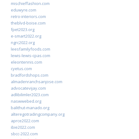
mischieffashion.com
eduwyre.com
retro-interiors.com
theblvd-boise.com
fpet2023.org
e-smart2022.org
ngrc2022.org
leesfamilyfoods.com
lewis-lewis-cpas.com
eleontennis.com
cyetus.com
bradfordshops.com
almadenranchsanjose.com
advocatevijay.com
adlibilimler2023.com
naswwebed.org
balithut-manado.org
alteregotradingcompany.org
aprce2022.com
ibie2022.com
sbcc-2022.com