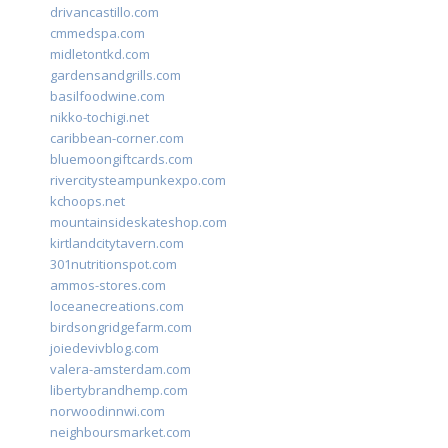
drivancastillo.com
cmmedspa.com
midletontkd.com
gardensandgrills.com
basilfoodwine.com
nikko-tochigi.net
caribbean-corner.com
bluemoongiftcards.com
rivercitysteampunkexpo.com
kchoops.net
mountainsideskateshop.com
kirtlandcitytavern.com
301nutritionspot.com
ammos-stores.com
loceanecreations.com
birdsongridgefarm.com
joiedevivblog.com
valera-amsterdam.com
libertybrandhemp.com
norwoodinnwi.com
neighboursmarket.com