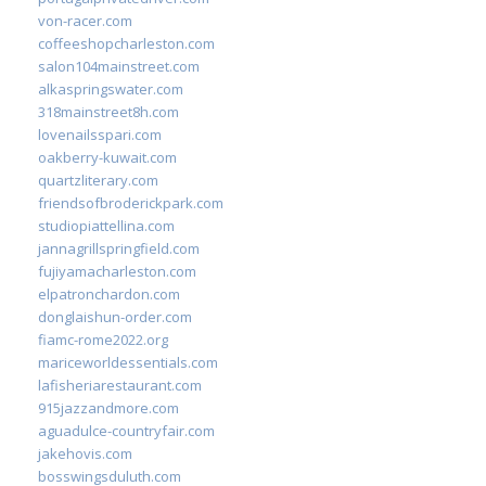
von-racer.com
coffeeshopcharleston.com
salon104mainstreet.com
alkaspringswater.com
318mainstreet8h.com
lovenailsspari.com
oakberry-kuwait.com
quartzliterary.com
friendsofbroderickpark.com
studiopiattellina.com
jannagrillspringfield.com
fujiyamacharleston.com
elpatronchardon.com
donglaishun-order.com
fiamc-rome2022.org
mariceworldessentials.com
lafisheriarestaurant.com
915jazzandmore.com
aguadulce-countryfair.com
jakehovis.com
bosswingsduluth.com