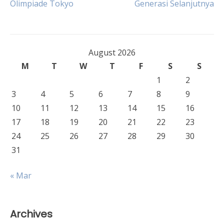
Olimpiade Tokyo
Generasi Selanjutnya
navigation
August 2026
M
T
W
T
F
S
S
1
2
3
4
5
6
7
8
9
10
11
12
13
14
15
16
17
18
19
20
21
22
23
24
25
26
27
28
29
30
31
« Mar
Archives