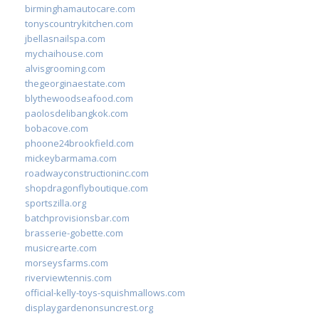
birminghamautocare.com
tonyscountrykitchen.com
jbellasnailspa.com
mychaihouse.com
alvisgrooming.com
thegeorginaestate.com
blythewoodseafood.com
paolosdelibangkok.com
bobacove.com
phoone24brookfield.com
mickeybarmama.com
roadwayconstructioninc.com
shopdragonflyboutique.com
sportszilla.org
batchprovisionsbar.com
brasserie-gobette.com
musicrearte.com
morseysfarms.com
riverviewtennis.com
official-kelly-toys-squishmallows.com
displaygardenonsuncrest.org