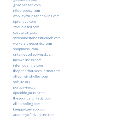
glpascensori.com
rifloorepoxy.com
woolleymillingandpaving.com
uptonpvd.com
2troublegrill.com
casateranga.com
sticksandstonesstudiooh.com
walkers-treeservice.com
shopmossi.com
untamedcollectivesd.com
mxpwellness.com
infernocanine.com
thepaperhousecollection.com
allisonwillisholley.com
solslite.org
portwayinn.com
djmaddogmusic.com
thesoundarchitects.com
allin1roofing.com
keepjudgewebb.com
anatomyofadventure.com