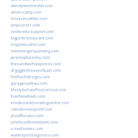
wendyweimerdds.com
ameri-camp.com
hrsreceivables.com
empconst1.com
cinderella-support.com
bigpinkrestaurant.com
inspirehuahin.com
memmingerspainting.com
jeremypbeasley.com
thesandwichdepotcos.com
drgiggleshouseofpain.com
hotflashdesigns.com
garagenadeau.com
lifestylechauffeurservice.com
EverNewNails.com
insideoutdecoratingcentre.com
salvatoresinpoint.com
jovialfloralco.com
johnlscotthometeam.com
u-seehomes.com
watersportslagonissi.com