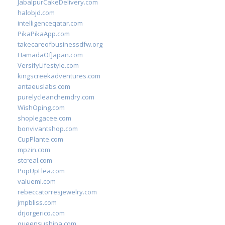
JabalpurCakeDelivery.com
halobjd.com
intelligenceqatar.com
PikaPikaApp.com
takecareofbusinessdfw.org
HamadaOfJapan.com
VersifyLifestyle.com
kingscreekadventures.com
antaeuslabs.com
purelycleanchemdry.com
WishOping.com
shoplegacee.com
bonvivantshop.com
CupPlante.com
mpzin.com
stcreal.com
PopUpFlea.com
valueml.com
rebeccatorresjewelry.com
jmpbliss.com
drjorgerico.com
queensushipa.com