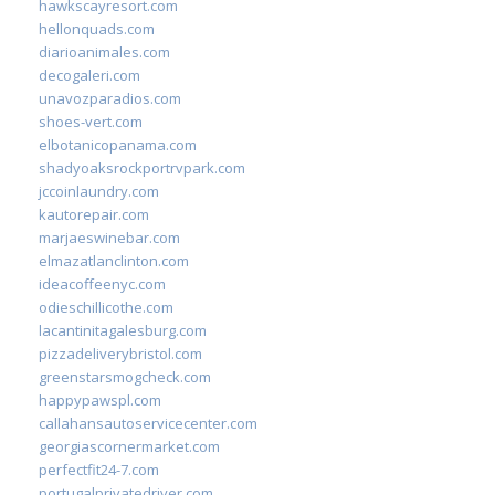
hawkscayresort.com
hellonquads.com
diarioanimales.com
decogaleri.com
unavozparadios.com
shoes-vert.com
elbotanicopanama.com
shadyoaksrockportrvpark.com
jccoinlaundry.com
kautorepair.com
marjaeswinebar.com
elmazatlanclinton.com
ideacoffeenyc.com
odieschillicothe.com
lacantinitagalesburg.com
pizzadeliverybristol.com
greenstarsmogcheck.com
happypawspl.com
callahansautoservicecenter.com
georgiascornermarket.com
perfectfit24-7.com
portugalprivatedriver.com