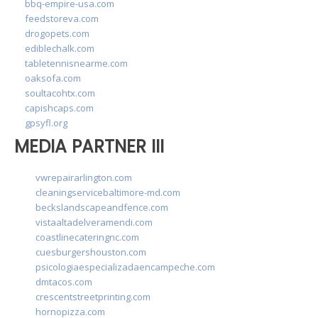
bbq-empire-usa.com
feedstoreva.com
drogopets.com
ediblechalk.com
tabletennisnearme.com
oaksofa.com
soultacohtx.com
capishcaps.com
gpsyfl.org
MEDIA PARTNER III
vwrepairarlington.com
cleaningservicebaltimore-md.com
beckslandscapeandfence.com
vistaaltadelveramendi.com
coastlinecateringnc.com
cuesburgershouston.com
psicologiaespecializadaencampeche.com
dmtacos.com
crescentstreetprinting.com
hornopizza.com