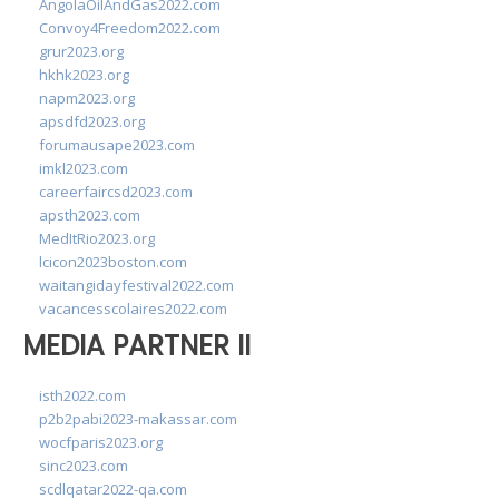
AngolaOilAndGas2022.com
Convoy4Freedom2022.com
grur2023.org
hkhk2023.org
napm2023.org
apsdfd2023.org
forumausape2023.com
imkl2023.com
careerfaircsd2023.com
apsth2023.com
MedItRio2023.org
lcicon2023boston.com
waitangidayfestival2022.com
vacancesscolaires2022.com
MEDIA PARTNER II
isth2022.com
p2b2pabi2023-makassar.com
wocfparis2023.org
sinc2023.com
scdlqatar2022-qa.com