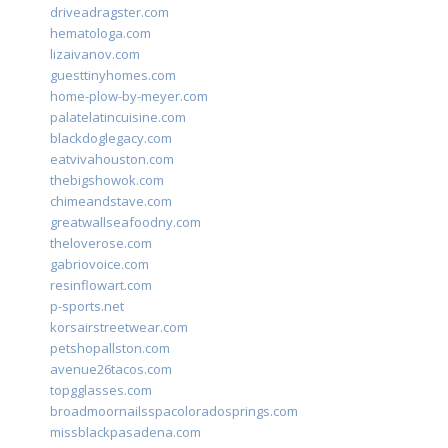
driveadragster.com
hematologa.com
lizaivanov.com
guesttinyhomes.com
home-plow-by-meyer.com
palatelatincuisine.com
blackdoglegacy.com
eatvivahouston.com
thebigshowok.com
chimeandstave.com
greatwallseafoodny.com
theloverose.com
gabriovoice.com
resinflowart.com
p-sports.net
korsairstreetwear.com
petshopallston.com
avenue26tacos.com
topgglasses.com
broadmoornailsspacoloradosprings.com
missblackpasadena.com