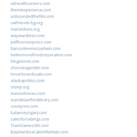
okhealthcareers.com
theintexperience.com
unboundedthefilm.com
catfriends-bg.org
marianlives.org
waywardtees.com
pidfloorsexpress.com
bancodevenezuelaen.com
bettermoodfoodcorporation.com
hingstonnt.com
chooseagender.com
hoverboardssale.com
alaskapolitics.com
stsmp.org
manoelneves.com
mandelaeffectlibrary.com
roselynns.com
balanceyoganj.com
salesforceblogs.com
TrainGames365.com
BaytownEvaCationRentals.com