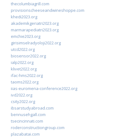
thecolumbiagrill.com
provisionscheeseandwineshoppe.com
khedi2023.org
akademikgeriatri2023.org
marmarapediatri2023.org
emchie2023.org
girisimselradyoloji2022.org
utcd2022.org
biosensor2022.org
ialp2022.org
klivet2022.org
ifac-hms2022.org
taoms2022.org
iias-euromena-conference2022.org
ivd2022.org
csity2022.org
ibsarstudyabroad.com
bennusehgall.com
tsecincinnati.com
roderconstructiongroup.com
plazabatai.com