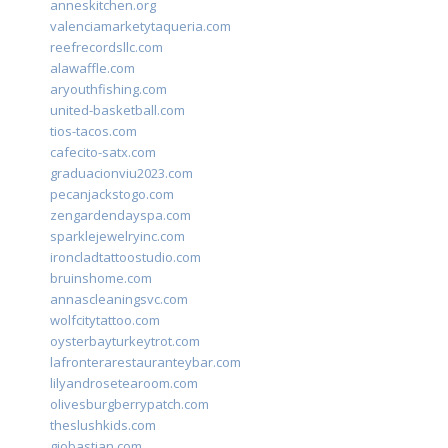
anneskitchen.org
valenciamarketytaqueria.com
reefrecordsllc.com
alawaffle.com
aryouthfishing.com
united-basketball.com
tios-tacos.com
cafecito-satx.com
graduacionviu2023.com
pecanjackstogo.com
zengardendayspa.com
sparklejewelryinc.com
ironcladtattoostudio.com
bruinshome.com
annascleaningsvc.com
wolfcitytattoo.com
oysterbayturkeytrot.com
lafronterarestauranteybar.com
lilyandrosetearoom.com
olivesburgberrypatch.com
theslushkids.com
giobastian.com