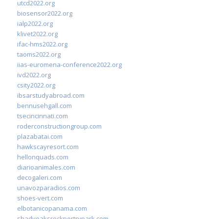
utcd2022.org
biosensor2022.org
ialp2022.org
klivet2022.org
ifac-hms2022.org
taoms2022.org
iias-euromena-conference2022.org
ivd2022.org
csity2022.org
ibsarstudyabroad.com
bennusehgall.com
tsecincinnati.com
roderconstructiongroup.com
plazabatai.com
hawkscayresort.com
hellonquads.com
diarioanimales.com
decogaleri.com
unavozparadios.com
shoes-vert.com
elbotanicopanama.com
shadyoaksrockportrvpark.com