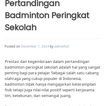
Pertandingan
Badminton Peringkat
Sekolah
Posted on
December 7, 2024
by
adminhot
Prestasi dan kegembiraan dalam pertandingan
badminton peringkat sekolah adalah hal yang sangat
penting bagi para pelajar. Sebagai salah satu cabang
olahraga yang cukup populer di Indonesia,
badminton tidak hanya mengajarkan keterampilan
fisik tetapi juga nilai-nilai positif seperti kerjasama
tim, ketekunan, dan semangat juang.