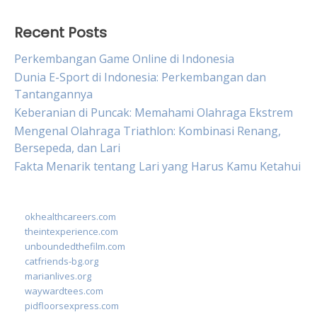
Recent Posts
Perkembangan Game Online di Indonesia
Dunia E-Sport di Indonesia: Perkembangan dan
Tantangannya
Keberanian di Puncak: Memahami Olahraga Ekstrem
Mengenal Olahraga Triathlon: Kombinasi Renang,
Bersepeda, dan Lari
Fakta Menarik tentang Lari yang Harus Kamu Ketahui
okhealthcareers.com
theintexperience.com
unboundedthefilm.com
catfriends-bg.org
marianlives.org
waywardtees.com
pidfloorsexpress.com