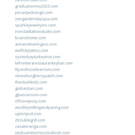
graduacionviu2023.com
pecanjackstogo.com
zengardendayspa.com
sparklejewelryinc.com
ironcladtattoostudio.com
bruinshome.com
annascleaningsvc.com
wolfcitytattoo.com
oysterbayturkeytrot.com
lafronterarestauranteybar.com
lilyandrosetearoom.com
olivesburgberrypatch.com
theslushkids.com
giobastian.com
glpascensori.com
rifloorepoxy.com
woolleymillingandpaving.com
uptonpvd.com
2troublegrill.com
casateranga.com
sticksandstonesstudiooh.com