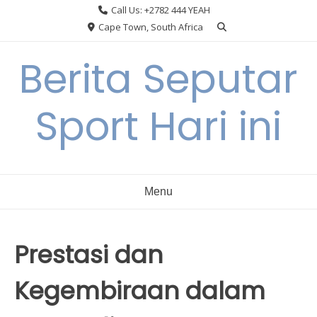
Skip
Call Us: +2782 444 YEAH
to
Cape Town, South Africa
content
Berita Seputar
Sport Hari ini
Menu
Prestasi dan
Kegembiraan dalam