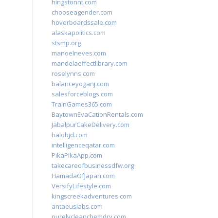
hingstonnt.com
chooseagender.com
hoverboardssale.com
alaskapolitics.com
stsmp.org
manoelneves.com
mandelaeffectlibrary.com
roselynns.com
balanceyoganj.com
salesforceblogs.com
TrainGames365.com
BaytownEvaCationRentals.com
JabalpurCakeDelivery.com
halobjd.com
intelligenceqatar.com
PikaPikaApp.com
takecareofbusinessdfw.org
HamadaOfJapan.com
VersifyLifestyle.com
kingscreekadventures.com
antaeuslabs.com
purelycleanchemdry.com