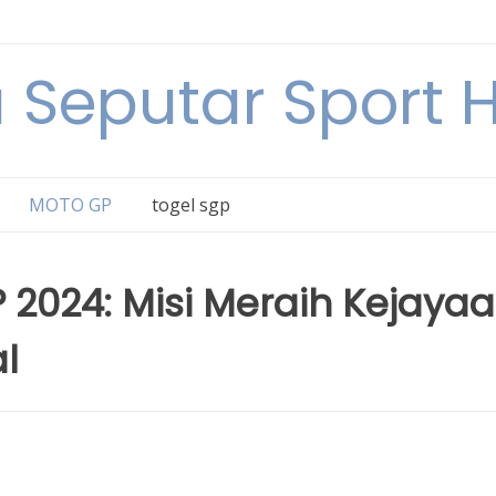
a Seputar Sport Ha
MOTO GP
togel sgp
2024: Misi Meraih Kejaya
al