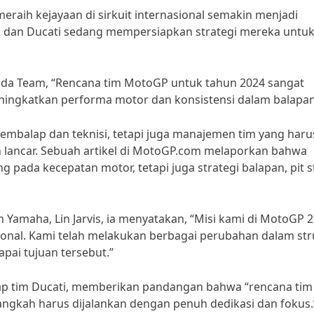
raih kejayaan di sirkuit internasional semakin menjadi
a, dan Ducati sedang mempersiapkan strategi mereka untu
da Team, “Rencana tim MotoGP untuk tahun 2024 sangat
ningkatkan performa motor dan konsistensi dalam balapan
embalap dan teknisi, tetapi juga manajemen tim yang haru
lancar. Sebuah artikel di MotoGP.com melaporkan bahwa
 pada kecepatan motor, tetapi juga strategi balapan, pit 
amaha, Lin Jarvis, ia menyatakan, “Misi kami di MotoGP 
asional. Kami telah melakukan berbagai perubahan dalam str
ai tujuan tersebut.”
ap tim Ducati, memberikan pandangan bahwa “rencana tim
langkah harus dijalankan dengan penuh dedikasi dan fokus.