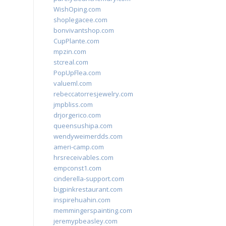
WishOping.com
shoplegacee.com
bonvivantshop.com
CupPlante.com
mpzin.com
stcreal.com
PopUpFlea.com
valueml.com
rebeccatorresjewelry.com
jmpbliss.com
drjorgerico.com
queensushipa.com
wendyweimerdds.com
ameri-camp.com
hrsreceivables.com
empconst1.com
cinderella-support.com
bigpinkrestaurant.com
inspirehuahin.com
memmingerspainting.com
jeremypbeasley.com