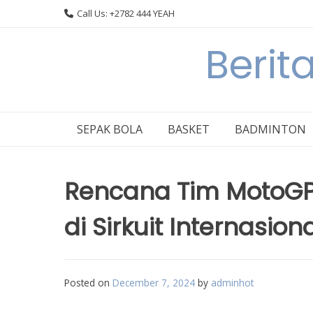
Skip
Call Us: +2782 444 YEAH
to
content
Berit
SEPAK BOLA
BASKET
BADMINTON
Rencana Tim MotoGP 
di Sirkuit Internasion
Posted on
December 7, 2024
by
adminhot