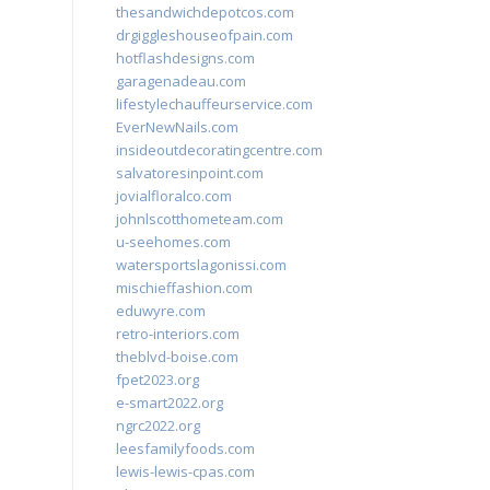
thesandwichdepotcos.com
drgiggleshouseofpain.com
hotflashdesigns.com
garagenadeau.com
lifestylechauffeurservice.com
EverNewNails.com
insideoutdecoratingcentre.com
salvatoresinpoint.com
jovialfloralco.com
johnlscotthometeam.com
u-seehomes.com
watersportslagonissi.com
mischieffashion.com
eduwyre.com
retro-interiors.com
theblvd-boise.com
fpet2023.org
e-smart2022.org
ngrc2022.org
leesfamilyfoods.com
lewis-lewis-cpas.com