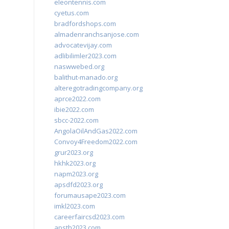
eleontennis.com
cyetus.com
bradfordshops.com
almadenranchsanjose.com
advocatevijay.com
adlibilimler2023.com
naswwebed.org
balithut-manado.org
alteregotradingcompany.org
aprce2022.com
ibie2022.com
sbcc-2022.com
AngolaOilAndGas2022.com
Convoy4Freedom2022.com
grur2023.org
hkhk2023.org
napm2023.org
apsdfd2023.org
forumausape2023.com
imkl2023.com
careerfaircsd2023.com
apsth2023.com