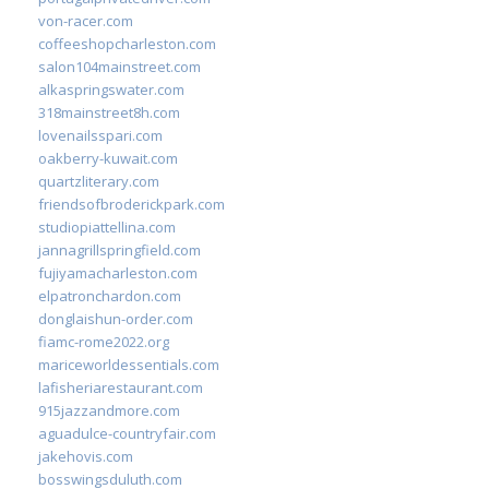
von-racer.com
coffeeshopcharleston.com
salon104mainstreet.com
alkaspringswater.com
318mainstreet8h.com
lovenailsspari.com
oakberry-kuwait.com
quartzliterary.com
friendsofbroderickpark.com
studiopiattellina.com
jannagrillspringfield.com
fujiyamacharleston.com
elpatronchardon.com
donglaishun-order.com
fiamc-rome2022.org
mariceworldessentials.com
lafisheriarestaurant.com
915jazzandmore.com
aguadulce-countryfair.com
jakehovis.com
bosswingsduluth.com