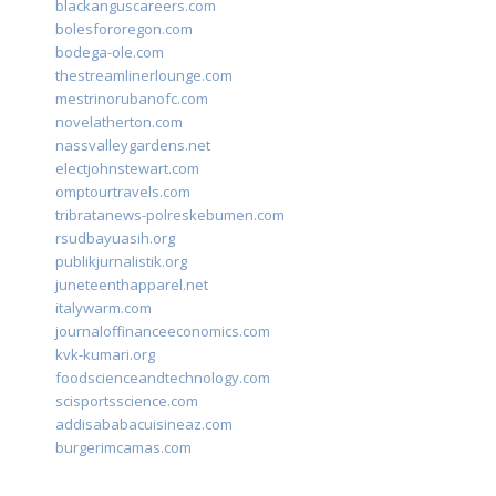
blackanguscareers.com
bolesfororegon.com
bodega-ole.com
thestreamlinerlounge.com
mestrinorubanofc.com
novelatherton.com
nassvalleygardens.net
electjohnstewart.com
omptourtravels.com
tribratanews-polreskebumen.com
rsudbayuasih.org
publikjurnalistik.org
juneteenthapparel.net
italywarm.com
journaloffinanceeconomics.com
kvk-kumari.org
foodscienceandtechnology.com
scisportsscience.com
addisababacuisineaz.com
burgerimcamas.com