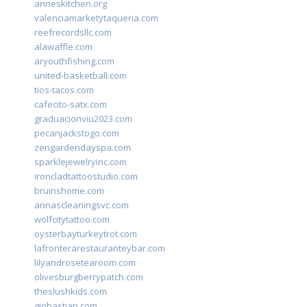
anneskitchen.org
valenciamarketytaqueria.com
reefrecordsllc.com
alawaffle.com
aryouthfishing.com
united-basketball.com
tios-tacos.com
cafecito-satx.com
graduacionviu2023.com
pecanjackstogo.com
zengardendayspa.com
sparklejewelryinc.com
ironcladtattoostudio.com
bruinshome.com
annascleaningsvc.com
wolfcitytattoo.com
oysterbayturkeytrot.com
lafronterarestauranteybar.com
lilyandrosetearoom.com
olivesburgberrypatch.com
theslushkids.com
giobastian.com