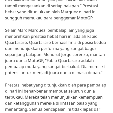
tampil mengesankan di setiap balapan.” Prestasi
hebat yang ditunjukkan oleh Marquez di hari ini
sungguh memukau para penggemar MotoGP.
Selain Marc Marquez, pembalap lain yang juga
menorehkan prestasi hebat hari ini adalah Fabio
Quartararo. Quartararo berhasil finis di posisi kedua
dan menunjukkan performa yang sangat bagus
sepanjang balapan. Menurut Jorge Lorenzo, mantan
juara dunia MotoGP, “Fabio Quartararo adalah
pembalap muda yang sangat berbakat. Dia memiliki
potensi untuk menjadi juara dunia di masa depan.”
Prestasi hebat yang ditunjukkan oleh para pembalap
di hari ini benar-benar membuat seluruh dunia
terpukau. Mereka telah menunjukkan kemampuan
dan ketangguhan mereka di lintasan balap yang
menantang. Semua pencapaian ini tidak lepas dari