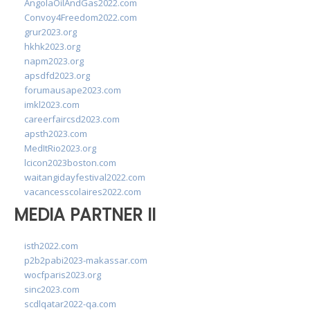
AngolaOilAndGas2022.com
Convoy4Freedom2022.com
grur2023.org
hkhk2023.org
napm2023.org
apsdfd2023.org
forumausape2023.com
imkl2023.com
careerfaircsd2023.com
apsth2023.com
MedItRio2023.org
lcicon2023boston.com
waitangidayfestival2022.com
vacancesscolaires2022.com
MEDIA PARTNER II
isth2022.com
p2b2pabi2023-makassar.com
wocfparis2023.org
sinc2023.com
scdlqatar2022-qa.com