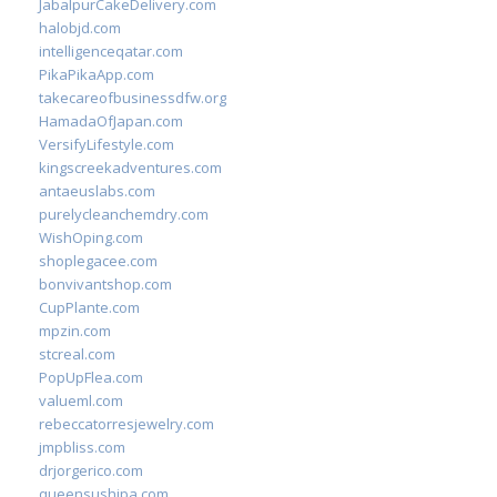
JabalpurCakeDelivery.com
halobjd.com
intelligenceqatar.com
PikaPikaApp.com
takecareofbusinessdfw.org
HamadaOfJapan.com
VersifyLifestyle.com
kingscreekadventures.com
antaeuslabs.com
purelycleanchemdry.com
WishOping.com
shoplegacee.com
bonvivantshop.com
CupPlante.com
mpzin.com
stcreal.com
PopUpFlea.com
valueml.com
rebeccatorresjewelry.com
jmpbliss.com
drjorgerico.com
queensushipa.com