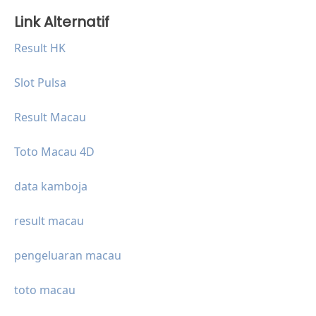
Link Alternatif
Result HK
Slot Pulsa
Result Macau
Toto Macau 4D
data kamboja
result macau
pengeluaran macau
toto macau