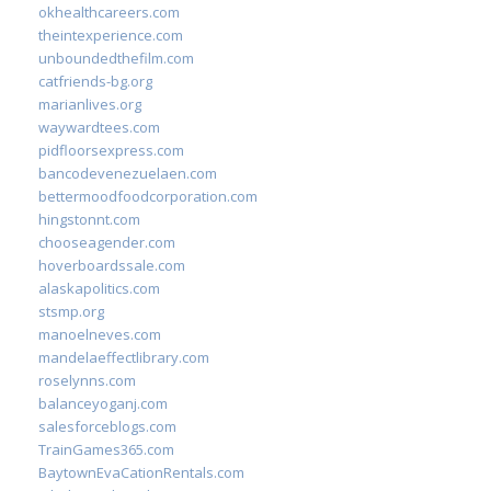
okhealthcareers.com
theintexperience.com
unboundedthefilm.com
catfriends-bg.org
marianlives.org
waywardtees.com
pidfloorsexpress.com
bancodevenezuelaen.com
bettermoodfoodcorporation.com
hingstonnt.com
chooseagender.com
hoverboardssale.com
alaskapolitics.com
stsmp.org
manoelneves.com
mandelaeffectlibrary.com
roselynns.com
balanceyoganj.com
salesforceblogs.com
TrainGames365.com
BaytownEvaCationRentals.com