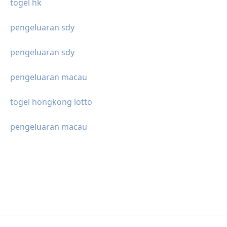
togel hk
pengeluaran sdy
pengeluaran sdy
pengeluaran macau
togel hongkong lotto
pengeluaran macau