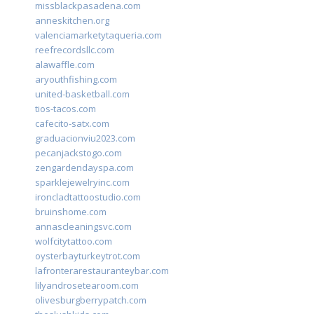
missblackpasadena.com
anneskitchen.org
valenciamarketytaqueria.com
reefrecordsllc.com
alawaffle.com
aryouthfishing.com
united-basketball.com
tios-tacos.com
cafecito-satx.com
graduacionviu2023.com
pecanjackstogo.com
zengardendayspa.com
sparklejewelryinc.com
ironcladtattoostudio.com
bruinshome.com
annascleaningsvc.com
wolfcitytattoo.com
oysterbayturkeytrot.com
lafronterarestauranteybar.com
lilyandrosetearoom.com
olivesburgberrypatch.com