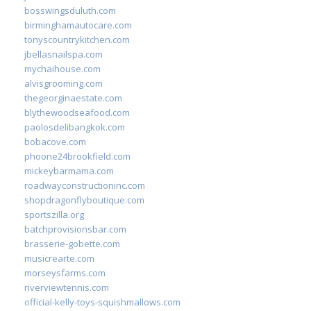
bosswingsduluth.com
birminghamautocare.com
tonyscountrykitchen.com
jbellasnailspa.com
mychaihouse.com
alvisgrooming.com
thegeorginaestate.com
blythewoodseafood.com
paolosdelibangkok.com
bobacove.com
phoone24brookfield.com
mickeybarmama.com
roadwayconstructioninc.com
shopdragonflyboutique.com
sportszilla.org
batchprovisionsbar.com
brasserie-gobette.com
musicrearte.com
morseysfarms.com
riverviewtennis.com
official-kelly-toys-squishmallows.com