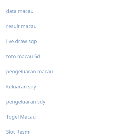
data macau
result macau
live draw sgp
toto macau 5d
pengeluaran macau
keluaran sdy
pengeluaran sdy
Togel Macau
Slot Resmi