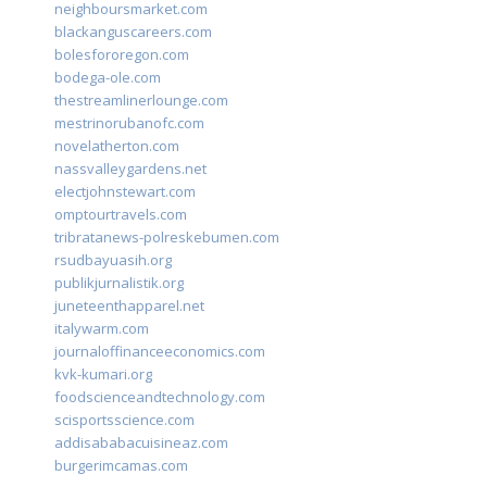
neighboursmarket.com
blackanguscareers.com
bolesfororegon.com
bodega-ole.com
thestreamlinerlounge.com
mestrinorubanofc.com
novelatherton.com
nassvalleygardens.net
electjohnstewart.com
omptourtravels.com
tribratanews-polreskebumen.com
rsudbayuasih.org
publikjurnalistik.org
juneteenthapparel.net
italywarm.com
journaloffinanceeconomics.com
kvk-kumari.org
foodscienceandtechnology.com
scisportsscience.com
addisababacuisineaz.com
burgerimcamas.com