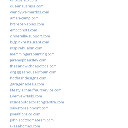
drjorgerico.com
queensushipa.com
wendyweimerdds.com
ameri-camp.com
hrsreceivables.com
empconst1.com
cinderella-support.com
bigpinkrestaurant.com
inspirehuahin.com
memmingerspainting.com
jeremypbeasley.com
thesandwichdepotcos.com
drgiggleshouseofpain.com
hotflashdesigns.com
garagenadeau.com
lifestylechauffeurservice.com
EverNewNails.com
insideoutdecoratingcentre.com
salvatoresinpoint.com
jovialfloralco.com
johnlscotthometeam.com
u-seehomes.com