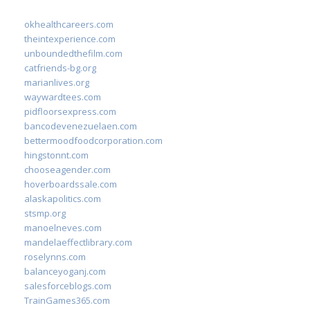
okhealthcareers.com
theintexperience.com
unboundedthefilm.com
catfriends-bg.org
marianlives.org
waywardtees.com
pidfloorsexpress.com
bancodevenezuelaen.com
bettermoodfoodcorporation.com
hingstonnt.com
chooseagender.com
hoverboardssale.com
alaskapolitics.com
stsmp.org
manoelneves.com
mandelaeffectlibrary.com
roselynns.com
balanceyoganj.com
salesforceblogs.com
TrainGames365.com