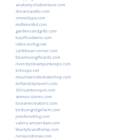
anatomyofadventure.com
drivancastillo.com
cmmedspa.com
midletontkd.com
gardensandgrills.com
basilfoodwine.com
nikko-tochigi.net
caribbean-corner.com
bluemoongiftcards.com
rivercitysteampunkexpo.com
kchoops.net
mountainsideskateshop.com
kirtlandcitytavern.com
301nutritionspot.com
ammos-stores.com
loceanecreations.com
birdsongridgefarm.com
joiedevivblog.com
valera-amsterdam.com
libertybrandhemp.com
norwoodinnwi.com