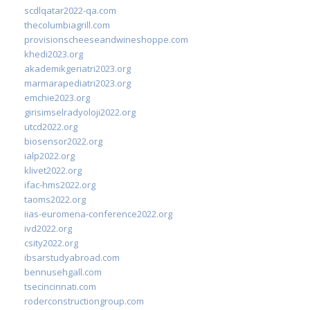
scdlqatar2022-qa.com
thecolumbiagrill.com
provisionscheeseandwineshoppe.com
khedi2023.org
akademikgeriatri2023.org
marmarapediatri2023.org
emchie2023.org
girisimselradyoloji2022.org
utcd2022.org
biosensor2022.org
ialp2022.org
klivet2022.org
ifac-hms2022.org
taoms2022.org
iias-euromena-conference2022.org
ivd2022.org
csity2022.org
ibsarstudyabroad.com
bennusehgall.com
tsecincinnati.com
roderconstructiongroup.com