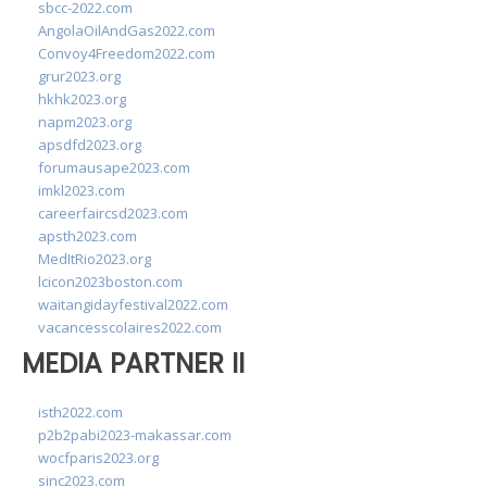
sbcc-2022.com
AngolaOilAndGas2022.com
Convoy4Freedom2022.com
grur2023.org
hkhk2023.org
napm2023.org
apsdfd2023.org
forumausape2023.com
imkl2023.com
careerfaircsd2023.com
apsth2023.com
MedItRio2023.org
lcicon2023boston.com
waitangidayfestival2022.com
vacancesscolaires2022.com
MEDIA PARTNER II
isth2022.com
p2b2pabi2023-makassar.com
wocfparis2023.org
sinc2023.com