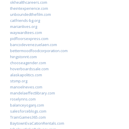
okhealthcareers.com
theintexperience.com
unboundedthefilm.com
catfriends-bg.org
marianlives.org
waywardtees.com
pidfloorsexpress.com
bancodevenezuelaen.com
bettermoodfoodcorporation.com
hingstonnt.com
chooseagender.com
hoverboardssale.com
alaskapolitics.com
stsmp.org
manoelneves.com
mandelaeffectlibrary.com
roselynns.com
balanceyoganj.com
salesforceblogs.com
TrainGames365.com
BaytownEvaCationRentals.com