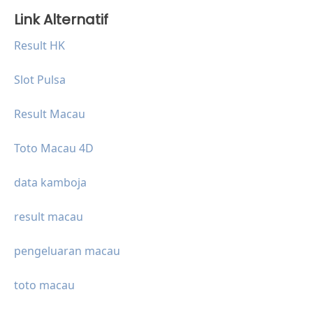
Link Alternatif
Result HK
Slot Pulsa
Result Macau
Toto Macau 4D
data kamboja
result macau
pengeluaran macau
toto macau