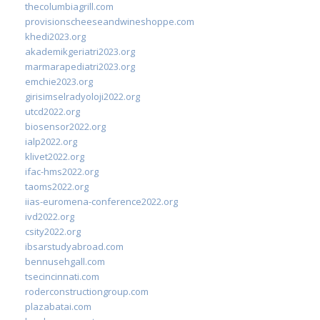
thecolumbiagrill.com
provisionscheeseandwineshoppe.com
khedi2023.org
akademikgeriatri2023.org
marmarapediatri2023.org
emchie2023.org
girisimselradyoloji2022.org
utcd2022.org
biosensor2022.org
ialp2022.org
klivet2022.org
ifac-hms2022.org
taoms2022.org
iias-euromena-conference2022.org
ivd2022.org
csity2022.org
ibsarstudyabroad.com
bennusehgall.com
tsecincinnati.com
roderconstructiongroup.com
plazabatai.com