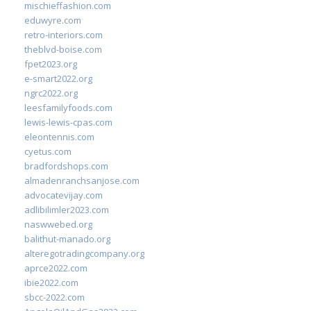
mischieffashion.com
eduwyre.com
retro-interiors.com
theblvd-boise.com
fpet2023.org
e-smart2022.org
ngrc2022.org
leesfamilyfoods.com
lewis-lewis-cpas.com
eleontennis.com
cyetus.com
bradfordshops.com
almadenranchsanjose.com
advocatevijay.com
adlibilimler2023.com
naswwebed.org
balithut-manado.org
alteregotradingcompany.org
aprce2022.com
ibie2022.com
sbcc-2022.com