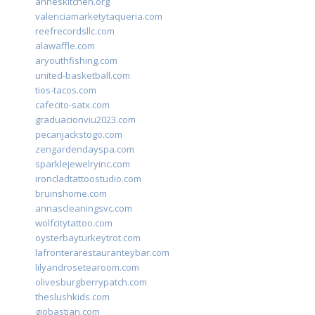
anneskitchen.org
valenciamarketytaqueria.com
reefrecordsllc.com
alawaffle.com
aryouthfishing.com
united-basketball.com
tios-tacos.com
cafecito-satx.com
graduacionviu2023.com
pecanjackstogo.com
zengardendayspa.com
sparklejewelryinc.com
ironcladtattoostudio.com
bruinshome.com
annascleaningsvc.com
wolfcitytattoo.com
oysterbayturkeytrot.com
lafronterarestauranteybar.com
lilyandrosetearoom.com
olivesburgberrypatch.com
theslushkids.com
giobastian.com