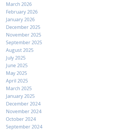
March 2026
February 2026
January 2026
December 2025
November 2025
September 2025
August 2025
July 2025
June 2025
May 2025
April 2025
March 2025
January 2025
December 2024
November 2024
October 2024
September 2024