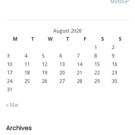
MotoGP
August 2026
M
T
W
T
F
S
S
1
2
3
4
5
6
7
8
9
10
11
12
13
14
15
16
17
18
19
20
21
22
23
24
25
26
27
28
29
30
31
« Mar
Archives