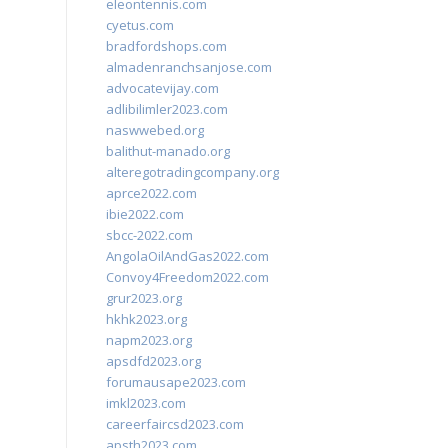
eleontennis.com
cyetus.com
bradfordshops.com
almadenranchsanjose.com
advocatevijay.com
adlibilimler2023.com
naswwebed.org
balithut-manado.org
alteregotradingcompany.org
aprce2022.com
ibie2022.com
sbcc-2022.com
AngolaOilAndGas2022.com
Convoy4Freedom2022.com
grur2023.org
hkhk2023.org
napm2023.org
apsdfd2023.org
forumausape2023.com
imkl2023.com
careerfaircsd2023.com
apsth2023.com