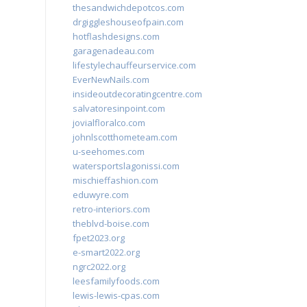
thesandwichdepotcos.com
drgiggleshouseofpain.com
hotflashdesigns.com
garagenadeau.com
lifestylechauffeurservice.com
EverNewNails.com
insideoutdecoratingcentre.com
salvatoresinpoint.com
jovialfloralco.com
johnlscotthometeam.com
u-seehomes.com
watersportslagonissi.com
mischieffashion.com
eduwyre.com
retro-interiors.com
theblvd-boise.com
fpet2023.org
e-smart2022.org
ngrc2022.org
leesfamilyfoods.com
lewis-lewis-cpas.com