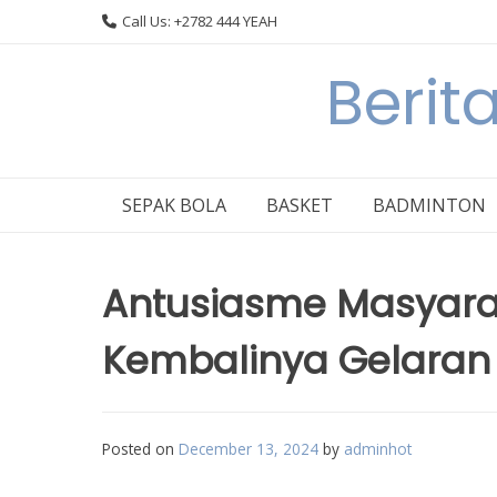
Skip
Call Us: +2782 444 YEAH
to
content
Berit
SEPAK BOLA
BASKET
BADMINTON
Antusiasme Masyara
Kembalinya Gelaran
Posted on
December 13, 2024
by
adminhot