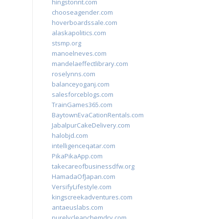
hingstonnt.com
chooseagender.com
hoverboardssale.com
alaskapolitics.com
stsmp.org
manoelneves.com
mandelaeffectlibrary.com
roselynns.com
balanceyoganj.com
salesforceblogs.com
TrainGames365.com
BaytownEvaCationRentals.com
JabalpurCakeDelivery.com
halobjd.com
intelligenceqatar.com
PikaPikaApp.com
takecareofbusinessdfw.org
HamadaOfJapan.com
VersifyLifestyle.com
kingscreekadventures.com
antaeuslabs.com
purelycleanchemdry.com