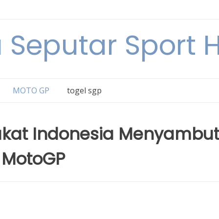
a Seputar Sport Ha
MOTO GP
togel sgp
kat Indonesia Menyambu
 MotoGP