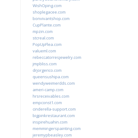
WishOping.com
shoplegacee.com
bonvivantshop.com
CupPlante.com
mpzin.com
stcreal.com
PopUpFlea.com
valueml.com
rebeccatorresjewelry.com
jmpbliss.com
drjorgerico.com
queensushipa.com
wendyweimerdds.com
ameri-camp.com
hrsreceivables.com
empconst1.com
cinderella-support.com
bigpinkrestaurant.com
inspirehuahin.com
memmingerspainting.com
jeremypbeasley.com