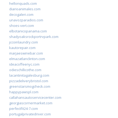
hellonquads.com
diarioanimales.com
decogaleri.com
unavozparadios.com
shoes-vert.com
elbotanicopanama.com
shadyoaksrockportrvpark.com
jccoinlaundry.com
kautorepair.com
marjaeswinebar.com
elmazatlanclinton.com
ideacoffeenyc.com
odieschillicothe.com
lacantinitagalesburg.com
pizzadeliverybristol.com
greenstarsmogcheck.com
happypawspl.com
callahansautoservicecenter.com
georgiascornermarket.com
perfectfit24-7.com
portugalprivatedriver.com