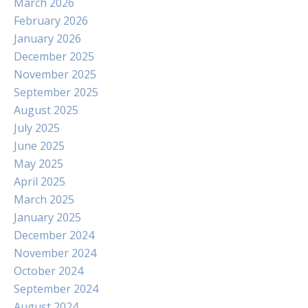
March 2026
February 2026
January 2026
December 2025
November 2025
September 2025
August 2025
July 2025
June 2025
May 2025
April 2025
March 2025
January 2025
December 2024
November 2024
October 2024
September 2024
August 2024