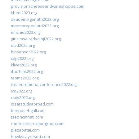
provisionscheeseandwineshoppe.com
khedi2023.org
akademikgeriatri2023.org
marmarapediatri2023.org
emchie2023.org
girisimselradyoloji2022.org
utcd2022.org
biosensor2022.org
ialp2022.org
klivet2022.org
ifac-hms2022.org
taoms2022.org
iias-euromena-conference2022.org
ivd2022.org
csity2022.org
ibsarstudyabroad.com
bennusehgall.com
tsecincinnati.com
roderconstructiongroup.com
plazabatai.com
hawkscayresort.com