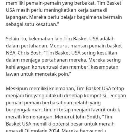
memiliki pemain-pemain yang berbakat, Tim Basket
USA masih perlu meningkatkan kerja sama di
lapangan. Mereka perlu belajar bagaimana bermain
sebagai satu kesatuan.”
Selain itu, kelemahan lain Tim Basket USA adalah
dalam pertahanan. Menurut mantan pemain basket
NBA, Chris Bosh, “Tim Basket USA sering kesulitan
dalam menjaga pertahanan mereka. Mereka sering
kehilangan konsentrasi dan memberi kesempatan
lawan untuk mencetak poin.”
Meskipun memiliki kelemahan, Tim Basket USA tetap
menjadi tim yang ditakuti di setiap kompetisi. Dengan
pemain-pemain berbakat dan pelatih yang
berpengalaman, tim ini tetap menjadi favorit untuk
meraih kemenangan. Menurut John Smith, “Tim
Basket USA memiliki potensi besar untuk meraih
emas di Olimpiade 2024. Mereka hanya perlu