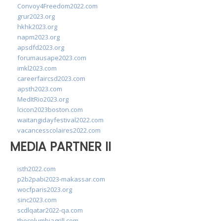
Convoy4Freedom2022.com
grur2023.org
hkhk2023.org
napm2023.org
apsdfd2023.org
forumausape2023.com
imkl2023.com
careerfaircsd2023.com
apsth2023.com
MedItRio2023.org
lcicon2023boston.com
waitangidayfestival2022.com
vacancesscolaires2022.com
MEDIA PARTNER II
isth2022.com
p2b2pabi2023-makassar.com
wocfparis2023.org
sinc2023.com
scdlqatar2022-qa.com
thecolumbiagrill.com