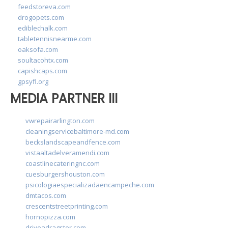
feedstoreva.com
drogopets.com
ediblechalk.com
tabletennisnearme.com
oaksofa.com
soultacohtx.com
capishcaps.com
gpsyfl.org
MEDIA PARTNER III
vwrepairarlington.com
cleaningservicebaltimore-md.com
beckslandscapeandfence.com
vistaaltadelveramendi.com
coastlinecateringnc.com
cuesburgershouston.com
psicologiaespecializadaencampeche.com
dmtacos.com
crescentstreetprinting.com
hornopizza.com
driveadragster.com