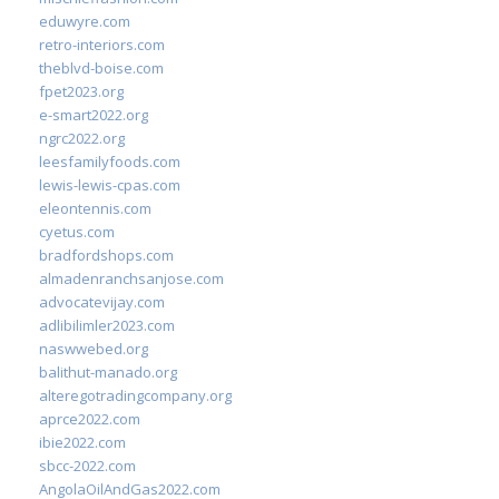
eduwyre.com
retro-interiors.com
theblvd-boise.com
fpet2023.org
e-smart2022.org
ngrc2022.org
leesfamilyfoods.com
lewis-lewis-cpas.com
eleontennis.com
cyetus.com
bradfordshops.com
almadenranchsanjose.com
advocatevijay.com
adlibilimler2023.com
naswwebed.org
balithut-manado.org
alteregotradingcompany.org
aprce2022.com
ibie2022.com
sbcc-2022.com
AngolaOilAndGas2022.com