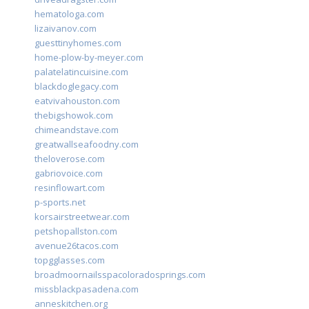
hematologa.com
lizaivanov.com
guesttinyhomes.com
home-plow-by-meyer.com
palatelatincuisine.com
blackdoglegacy.com
eatvivahouston.com
thebigshowok.com
chimeandstave.com
greatwallseafoodny.com
theloverose.com
gabriovoice.com
resinflowart.com
p-sports.net
korsairstreetwear.com
petshopallston.com
avenue26tacos.com
topgglasses.com
broadmoornailsspacoloradosprings.com
missblackpasadena.com
anneskitchen.org