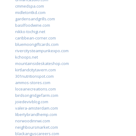
cmmedspa.com
midletontkd.com
gardensandgrills.com
basilfoodwine.com
nikko-tochigi.net
caribbean-corner.com
bluemoongiftcards.com
rivercitysteampunkexpo.com
kchoops.net
mountainsideskateshop.com
kirtlandcitytavern.com
301nutritionspot.com
ammos-stores.com
loceanecreations.com
birdsongridgefarm.com
joiedevivblog.com
valera-amsterdam.com
libertybrandhemp.com
norwoodinnwi.com
neighboursmarket.com
blackanguscareers.com