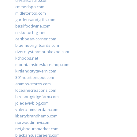
drivancastillo.com
cmmedspa.com
midletontkd.com
gardensandgrills.com
basilfoodwine.com
nikko-tochigi.net
caribbean-corner.com
bluemoongiftcards.com
rivercitysteampunkexpo.com
kchoops.net
mountainsideskateshop.com
kirtlandcitytavern.com
301nutritionspot.com
ammos-stores.com
loceanecreations.com
birdsongridgefarm.com
joiedevivblog.com
valera-amsterdam.com
libertybrandhemp.com
norwoodinnwi.com
neighboursmarket.com
blackanguscareers.com