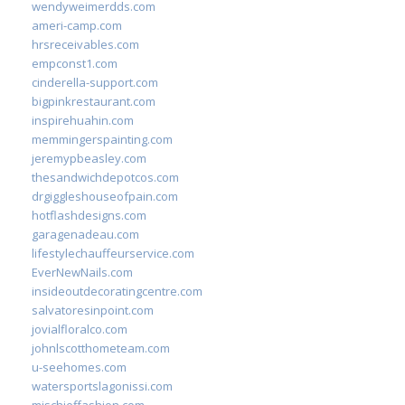
wendyweimerdds.com
ameri-camp.com
hrsreceivables.com
empconst1.com
cinderella-support.com
bigpinkrestaurant.com
inspirehuahin.com
memmingerspainting.com
jeremypbeasley.com
thesandwichdepotcos.com
drgiggleshouseofpain.com
hotflashdesigns.com
garagenadeau.com
lifestylechauffeurservice.com
EverNewNails.com
insideoutdecoratingcentre.com
salvatoresinpoint.com
jovialfloralco.com
johnlscotthometeam.com
u-seehomes.com
watersportslagonissi.com