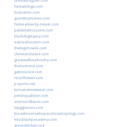
driveadragster.com
hematologa.com
lizaivanov.com
guesttinyhomes.com
home-plow-by-meyer.com
palatelatincuisine.com
blackdoglegacy.com
eatvivahouston.com
thebigshowok.com
chimeandstave.com
greatwallseafoodny.com
theloverose.com
gabriovoice.com
resinflowart.com
p-sports.net
korsairstreetwear.com
petshopallston.com
avenue26tacos.com
topgglasses.com
broadmoornailsspacoloradosprings.com
missblackpasadena.com
anneskitchen.org