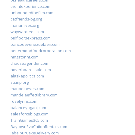
okhealthcareers.com
theintexperience.com
unboundedthefilm.com
catfriends-bg.org
marianlives.org
waywardtees.com
pidfloorsexpress.com
bancodevenezuelaen.com
bettermoodfoodcorporation.com
hingstonnt.com
chooseagender.com
hoverboardssale.com
alaskapolitics.com
stsmp.org
manoelneves.com
mandelaeffectlibrary.com
roselynns.com
balanceyoganj.com
salesforceblogs.com
TrainGames365.com
BaytownEvaCationRentals.com
JabalpurCakeDelivery.com