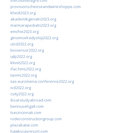
thecolumbiagrill.com
provisionscheeseandwineshoppe.com
khedi2023.org
akademikgeriatri2023.org
marmarapediatri2023.org
emchie2023.org
girisimselradyoloji2022.org
utcd2022.org
biosensor2022.org
ialp2022.org
klivet2022.org
ifac-hms2022.org
taoms2022.org
iias-euromena-conference2022.org
ivd2022.org
csity2022.org
ibsarstudyabroad.com
bennusehgall.com
tsecincinnati.com
roderconstructiongroup.com
plazabatai.com
hawkscayresort.com