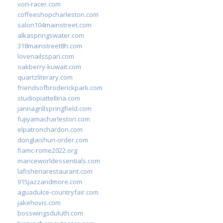
von-racer.com
coffeeshopcharleston.com
salon104mainstreet.com
alkaspringswater.com
318mainstreet8h.com
lovenailsspari.com
oakberry-kuwait.com
quartzliterary.com
friendsofbroderickpark.com
studiopiattellina.com
jannagrillspringfield.com
fujiyamacharleston.com
elpatronchardon.com
donglaishun-order.com
fiamc-rome2022.org
mariceworldessentials.com
lafisheriarestaurant.com
915jazzandmore.com
aguadulce-countryfair.com
jakehovis.com
bosswingsduluth.com