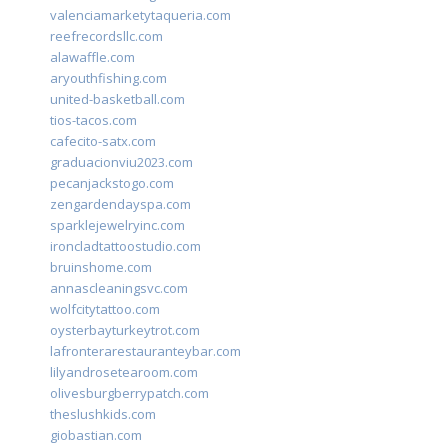
valenciamarketytaqueria.com
reefrecordsllc.com
alawaffle.com
aryouthfishing.com
united-basketball.com
tios-tacos.com
cafecito-satx.com
graduacionviu2023.com
pecanjackstogo.com
zengardendayspa.com
sparklejewelryinc.com
ironcladtattoostudio.com
bruinshome.com
annascleaningsvc.com
wolfcitytattoo.com
oysterbayturkeytrot.com
lafronterarestauranteybar.com
lilyandrosetearoom.com
olivesburgberrypatch.com
theslushkids.com
giobastian.com