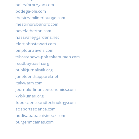
bolesfororegon.com
bodega-ole.com
thestreamlinerlounge.com
mestrinorubanofc.com
novelatherton.com
nassvalleygardens.net
electjohnstewart.com
omptourtravels.com
tribratanews-polreskebumen.com
rsudbayuasih.org
publikjurnalistik.org
juneteenthapparel.net
italywarm.com
journaloffinanceeconomics.com
kvk-kumari.org
foodscienceandtechnology.com
scisportsscience.com
addisababacuisineaz.com
burgerimcamas.com