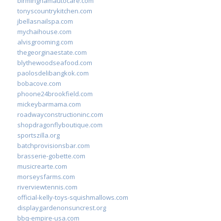
birminghamautocare.com
tonyscountrykitchen.com
jbellasnailspa.com
mychaihouse.com
alvisgrooming.com
thegeorginaestate.com
blythewoodseafood.com
paolosdelibangkok.com
bobacove.com
phoone24brookfield.com
mickeybarmama.com
roadwayconstructioninc.com
shopdragonflyboutique.com
sportszilla.org
batchprovisionsbar.com
brasserie-gobette.com
musicrearte.com
morseysfarms.com
riverviewtennis.com
official-kelly-toys-squishmallows.com
displaygardenonsuncrest.org
bbq-empire-usa.com