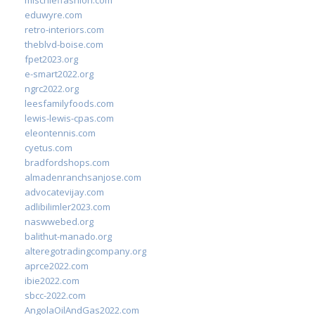
mischieffashion.com
eduwyre.com
retro-interiors.com
theblvd-boise.com
fpet2023.org
e-smart2022.org
ngrc2022.org
leesfamilyfoods.com
lewis-lewis-cpas.com
eleontennis.com
cyetus.com
bradfordshops.com
almadenranchsanjose.com
advocatevijay.com
adlibilimler2023.com
naswwebed.org
balithut-manado.org
alteregotradingcompany.org
aprce2022.com
ibie2022.com
sbcc-2022.com
AngolaOilAndGas2022.com