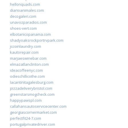
hellonquads.com
diarioanimales.com
decogaleri.com
unavozparadios.com
shoes-vert.com
elbotanicopanama.com
shadyoaksrockportrvpark.com
jccoinlaundry.com
kautorepair.com
marjaeswinebar.com
elmazatlanclinton.com
ideacoffeenyc.com
odieschillicothe.com
lacantinitagalesburg.com
pizzadeliverybristol.com
greenstarsmogcheck.com
happypawspl.com
callahansautoservicecenter.com
georgiascornermarket.com
perfectfit24-7.com
portugalprivatedriver.com