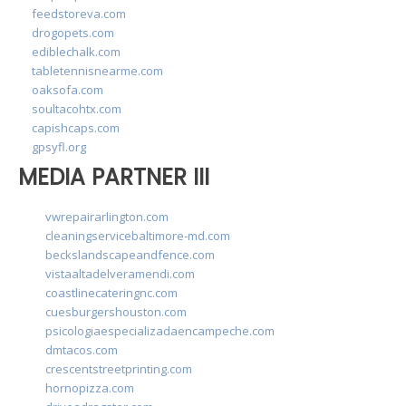
feedstoreva.com
drogopets.com
ediblechalk.com
tabletennisnearme.com
oaksofa.com
soultacohtx.com
capishcaps.com
gpsyfl.org
MEDIA PARTNER III
vwrepairarlington.com
cleaningservicebaltimore-md.com
beckslandscapeandfence.com
vistaaltadelveramendi.com
coastlinecateringnc.com
cuesburgershouston.com
psicologiaespecializadaencampeche.com
dmtacos.com
crescentstreetprinting.com
hornopizza.com