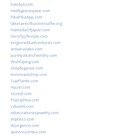
halobjd.com
intelligenceqatar.com
PikaPikaApp.com
takecareofbusinessdfw.org
HamadaOfJapan.com
VersifyLifestyle.com
kingscreekadventures.com
antaeuslabs.com
purelycleanchemdry.com
WishOping.com
shoplegacee.com
bonvivantshop.com
CupPlante.com
mpzin.com
stcreal.com
PopUpFlea.com
valueml.com
rebeccatorresjewelry.com
jmpbliss.com
drjorgerico.com
queensushipa.com