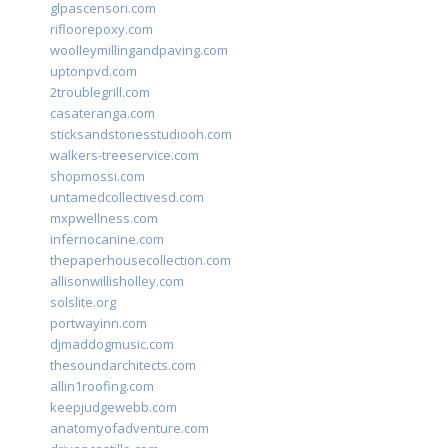
glpascensori.com
rifloorepoxy.com
woolleymillingandpaving.com
uptonpvd.com
2troublegrill.com
casateranga.com
sticksandstonesstudiooh.com
walkers-treeservice.com
shopmossi.com
untamedcollectivesd.com
mxpwellness.com
infernocanine.com
thepaperhousecollection.com
allisonwillisholley.com
solslite.org
portwayinn.com
djmaddogmusic.com
thesoundarchitects.com
allin1roofing.com
keepjudgewebb.com
anatomyofadventure.com