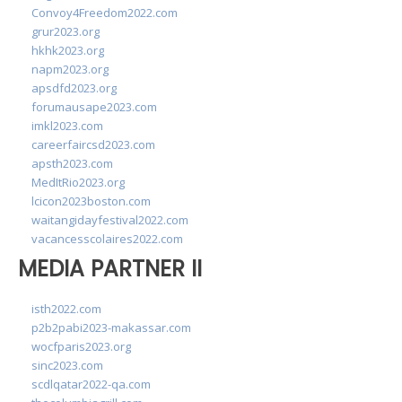
Convoy4Freedom2022.com
grur2023.org
hkhk2023.org
napm2023.org
apsdfd2023.org
forumausape2023.com
imkl2023.com
careerfaircsd2023.com
apsth2023.com
MedItRio2023.org
lcicon2023boston.com
waitangidayfestival2022.com
vacancesscolaires2022.com
MEDIA PARTNER II
isth2022.com
p2b2pabi2023-makassar.com
wocfparis2023.org
sinc2023.com
scdlqatar2022-qa.com