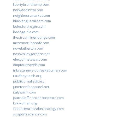
libertybrandhemp.com
norwoodinnwi.com
neighboursmarket.com
blackanguscareers.com
bolesfororegon.com
bodega-ole.com
thestreamlinerlounge.com
mestrinorubanofc.com
novelatherton.com
nassvalleygardens.net
electjohnstewart.com
omptourtravels.com
tribratanews-polreskebumen.com
rsudbayuasih.org
publikjurnalistik.org
juneteenthapparel.net
italywarm.com
journaloffinanceeconomics.com
kvk-kumari.org
foodscienceandtechnology.com
scisportsscience.com