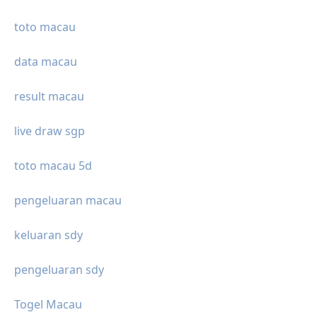
toto macau
data macau
result macau
live draw sgp
toto macau 5d
pengeluaran macau
keluaran sdy
pengeluaran sdy
Togel Macau