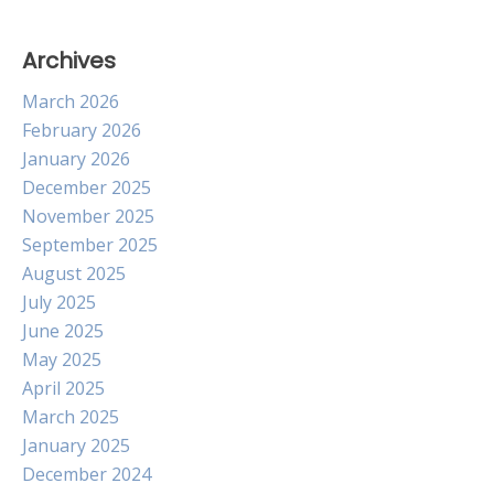
Archives
March 2026
February 2026
January 2026
December 2025
November 2025
September 2025
August 2025
July 2025
June 2025
May 2025
April 2025
March 2025
January 2025
December 2024