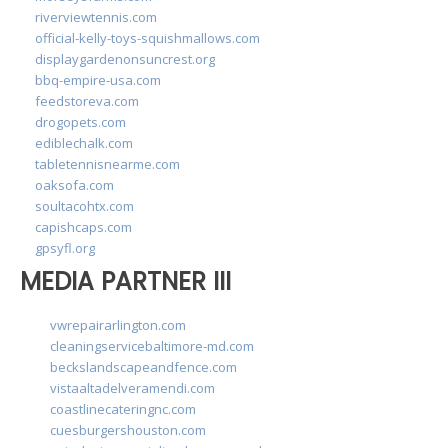
riverviewtennis.com
official-kelly-toys-squishmallows.com
displaygardenonsuncrest.org
bbq-empire-usa.com
feedstoreva.com
drogopets.com
ediblechalk.com
tabletennisnearme.com
oaksofa.com
soultacohtx.com
capishcaps.com
gpsyfl.org
MEDIA PARTNER III
vwrepairarlington.com
cleaningservicebaltimore-md.com
beckslandscapeandfence.com
vistaaltadelveramendi.com
coastlinecateringnc.com
cuesburgershouston.com