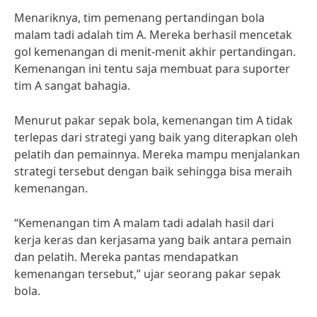
Menariknya, tim pemenang pertandingan bola
malam tadi adalah tim A. Mereka berhasil mencetak
gol kemenangan di menit-menit akhir pertandingan.
Kemenangan ini tentu saja membuat para suporter
tim A sangat bahagia.
Menurut pakar sepak bola, kemenangan tim A tidak
terlepas dari strategi yang baik yang diterapkan oleh
pelatih dan pemainnya. Mereka mampu menjalankan
strategi tersebut dengan baik sehingga bisa meraih
kemenangan.
“Kemenangan tim A malam tadi adalah hasil dari
kerja keras dan kerjasama yang baik antara pemain
dan pelatih. Mereka pantas mendapatkan
kemenangan tersebut,” ujar seorang pakar sepak
bola.