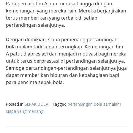
Para pemain tim A pun merasa bangga dengan
kemenangan yang mereka raih. Mereka berjanji akan
terus memberikan yang terbaik di setiap
pertandingan selanjutnya.
Dengan demikian, siapa pemenang pertandingan
bola malam tadi sudah terungkap. Kemenangan tim
A patut diapresiasi dan menjadi motivasi bagi mereka
untuk terus berprestasi di pertandingan selanjutnya.
Semoga pertandingan-pertandingan selanjutnya juga
dapat memberikan hiburan dan kebahagiaan bagi
para pencinta sepak bola.
Posted in
SEPAK BOLA
Tagged
pertandingan bola semalam
siapa yang menang