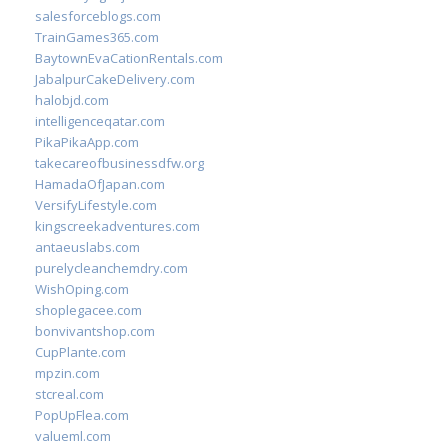
salesforceblogs.com
TrainGames365.com
BaytownEvaCationRentals.com
JabalpurCakeDelivery.com
halobjd.com
intelligenceqatar.com
PikaPikaApp.com
takecareofbusinessdfw.org
HamadaOfJapan.com
VersifyLifestyle.com
kingscreekadventures.com
antaeuslabs.com
purelycleanchemdry.com
WishOping.com
shoplegacee.com
bonvivantshop.com
CupPlante.com
mpzin.com
stcreal.com
PopUpFlea.com
valueml.com