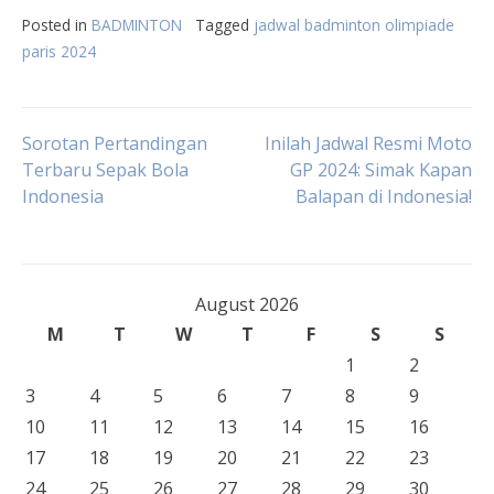
Posted in
BADMINTON
Tagged
jadwal badminton olimpiade
paris 2024
Post
Sorotan Pertandingan
Inilah Jadwal Resmi Moto
Terbaru Sepak Bola
GP 2024: Simak Kapan
Indonesia
Balapan di Indonesia!
navigation
August 2026
M
T
W
T
F
S
S
1
2
3
4
5
6
7
8
9
10
11
12
13
14
15
16
17
18
19
20
21
22
23
24
25
26
27
28
29
30