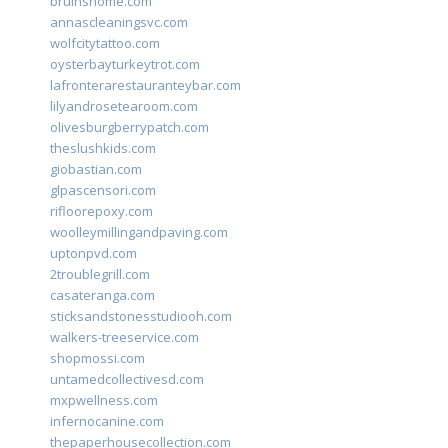
bruinshome.com
annascleaningsvc.com
wolfcitytattoo.com
oysterbayturkeytrot.com
lafronterarestauranteybar.com
lilyandrosetearoom.com
olivesburgberrypatch.com
theslushkids.com
giobastian.com
glpascensori.com
rifloorepoxy.com
woolleymillingandpaving.com
uptonpvd.com
2troublegrill.com
casateranga.com
sticksandstonesstudiooh.com
walkers-treeservice.com
shopmossi.com
untamedcollectivesd.com
mxpwellness.com
infernocanine.com
thepaperhousecollection.com