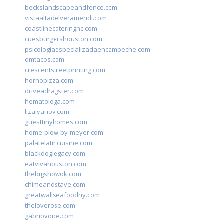
beckslandscapeandfence.com
vistaaltadelveramendi.com
coastlinecateringnc.com
cuesburgershouston.com
psicologiaespecializadaencampeche.com
dmtacos.com
crescentstreetprinting.com
hornopizza.com
driveadragster.com
hematologa.com
lizaivanov.com
guesttinyhomes.com
home-plow-by-meyer.com
palatelatincuisine.com
blackdoglegacy.com
eatvivahouston.com
thebigshowok.com
chimeandstave.com
greatwallseafoodny.com
theloverose.com
gabriovoice.com