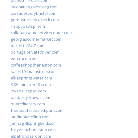
odieschillicothe.com
lacantinitagalesburg.com
pizzadeliverybristol.com
greenstarsmogcheck.com
happypawspl.com
callahansautoservicecenter.com
georgiascornermarket.com
perfectfit24-7.com
portugalprivatedriver.com
von-racer.com
coffeeshopcharleston.com
salon104mainstreet.com
alkaspringswater.com
318mainstreet8h.com
lovenailsspari.com
oakberry-kuwait.com
quartzliterary.com
friendsofbroderickpark.com
studiopiattellina.com
jannagrillspringfield.com
fujiyamacharleston.com
elpatronchardon.com