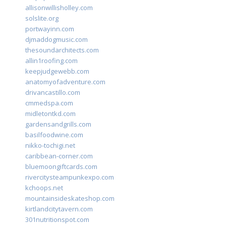
allisonwillisholley.com
solslite.org
portwayinn.com
djmaddogmusic.com
thesoundarchitects.com
allin1roofing.com
keepjudgewebb.com
anatomyofadventure.com
drivancastillo.com
cmmedspa.com
midletontkd.com
gardensandgrills.com
basilfoodwine.com
nikko-tochigi.net
caribbean-corner.com
bluemoongiftcards.com
rivercitysteampunkexpo.com
kchoops.net
mountainsideskateshop.com
kirtlandcitytavern.com
301nutritionspot.com