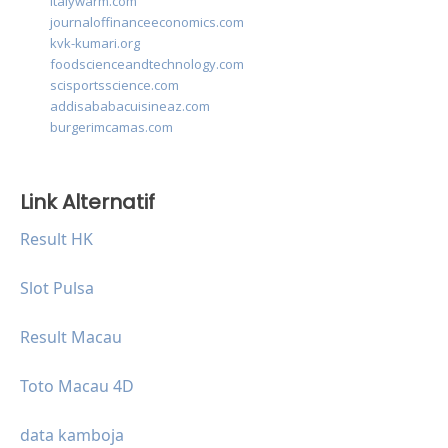
italywarm.com
journaloffinanceeconomics.com
kvk-kumari.org
foodscienceandtechnology.com
scisportsscience.com
addisababacuisineaz.com
burgerimcamas.com
Link Alternatif
Result HK
Slot Pulsa
Result Macau
Toto Macau 4D
data kamboja