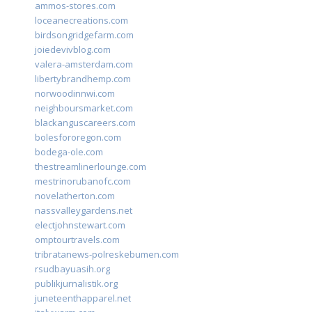
ammos-stores.com
loceanecreations.com
birdsongridgefarm.com
joiedevivblog.com
valera-amsterdam.com
libertybrandhemp.com
norwoodinnwi.com
neighboursmarket.com
blackanguscareers.com
bolesfororegon.com
bodega-ole.com
thestreamlinerlounge.com
mestrinorubanofc.com
novelatherton.com
nassvalleygardens.net
electjohnstewart.com
omptourtravels.com
tribratanews-polreskebumen.com
rsudbayuasih.org
publikjurnalistik.org
juneteenthapparel.net