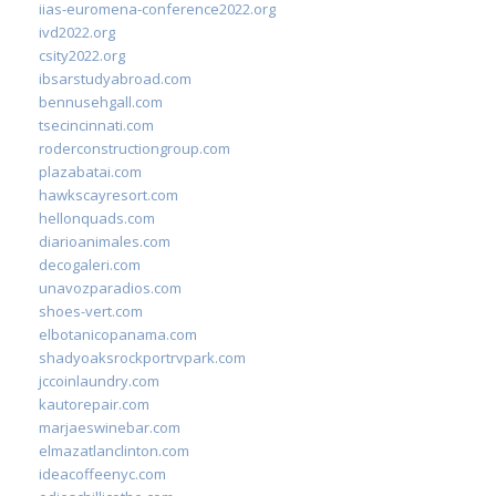
iias-euromena-conference2022.org
ivd2022.org
csity2022.org
ibsarstudyabroad.com
bennusehgall.com
tsecincinnati.com
roderconstructiongroup.com
plazabatai.com
hawkscayresort.com
hellonquads.com
diarioanimales.com
decogaleri.com
unavozparadios.com
shoes-vert.com
elbotanicopanama.com
shadyoaksrockportrvpark.com
jccoinlaundry.com
kautorepair.com
marjaeswinebar.com
elmazatlanclinton.com
ideacoffeenyc.com