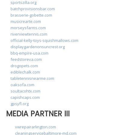
sportszilla.org
batchprovisionsbar.com
brasserie-gobette.com
musicrearte.com
morseysfarms.com
riverviewtennis.com
official-kelly-toys-squishmallows.com
displaygardenonsuncrest.org
bbq-empire-usa.com
feedstoreva.com
drogopets.com
ediblechalk.com
tabletennisnearme.com
oaksofa.com
soultacohtx.com
capishcaps.com
gpsyfl.org
MEDIA PARTNER III
vwrepairarlington.com
cleaningservicebaltimore-md.com