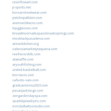
resinflowart.com
p-sports.net
korsairstreetwear.com
petshopallston.com
avenue26tacos.com
topgglasses.com
broadmoornailsspacoloradosprings.com
missblackpasadena.com
anneskitchen.org
valenciamarketytaqueria.com
reefrecordsllc.com
alawaffle.com
aryouthfishing.com
united-basketball.com
tios-tacos.com
cafecito-satx.com
graduacionviu2023.com
pecanjackstogo.com
zengardendayspa.com
sparklejewelryinc.com
ironcladtattoostudio.com