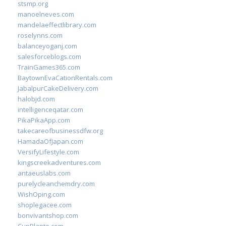
stsmp.org
manoelneves.com
mandelaeffectlibrary.com
roselynns.com
balanceyoganj.com
salesforceblogs.com
TrainGames365.com
BaytownEvaCationRentals.com
JabalpurCakeDelivery.com
halobjd.com
intelligenceqatar.com
PikaPikaApp.com
takecareofbusinessdfw.org
HamadaOfJapan.com
VersifyLifestyle.com
kingscreekadventures.com
antaeuslabs.com
purelycleanchemdry.com
WishOping.com
shoplegacee.com
bonvivantshop.com