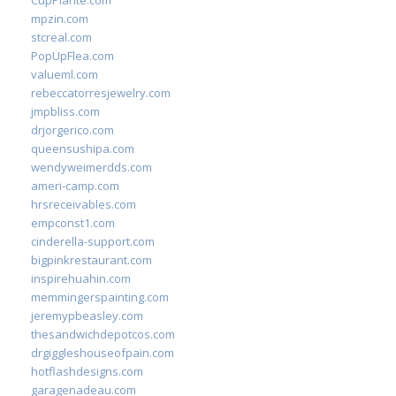
CupPlante.com
mpzin.com
stcreal.com
PopUpFlea.com
valueml.com
rebeccatorresjewelry.com
jmpbliss.com
drjorgerico.com
queensushipa.com
wendyweimerdds.com
ameri-camp.com
hrsreceivables.com
empconst1.com
cinderella-support.com
bigpinkrestaurant.com
inspirehuahin.com
memmingerspainting.com
jeremypbeasley.com
thesandwichdepotcos.com
drgiggleshouseofpain.com
hotflashdesigns.com
garagenadeau.com