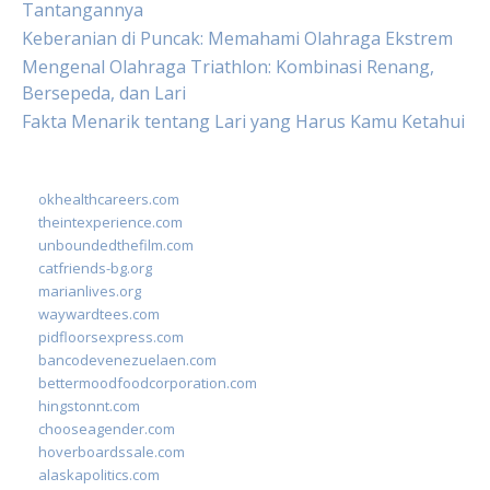
Tantangannya
Keberanian di Puncak: Memahami Olahraga Ekstrem
Mengenal Olahraga Triathlon: Kombinasi Renang,
Bersepeda, dan Lari
Fakta Menarik tentang Lari yang Harus Kamu Ketahui
okhealthcareers.com
theintexperience.com
unboundedthefilm.com
catfriends-bg.org
marianlives.org
waywardtees.com
pidfloorsexpress.com
bancodevenezuelaen.com
bettermoodfoodcorporation.com
hingstonnt.com
chooseagender.com
hoverboardssale.com
alaskapolitics.com