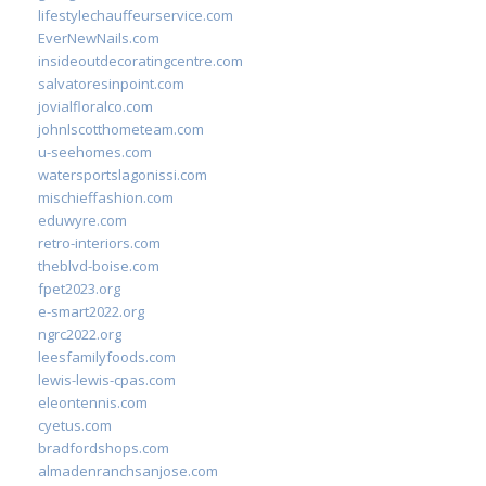
lifestylechauffeurservice.com
EverNewNails.com
insideoutdecoratingcentre.com
salvatoresinpoint.com
jovialfloralco.com
johnlscotthometeam.com
u-seehomes.com
watersportslagonissi.com
mischieffashion.com
eduwyre.com
retro-interiors.com
theblvd-boise.com
fpet2023.org
e-smart2022.org
ngrc2022.org
leesfamilyfoods.com
lewis-lewis-cpas.com
eleontennis.com
cyetus.com
bradfordshops.com
almadenranchsanjose.com