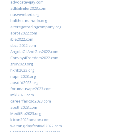
advocatevijay.com
adlibilimler2023.com
naswwebed.org
balithut-manado.org
alteregotradingcompany.org
aprce2022.com
ibie2022.com
sbcc-2022.com
AngolaOilAndGas2022.com
Convoy4Freedom2022.com
grur2023.org
hkhk2023.org
napm2023.org
apsdfd2023.org
forumausape2023.com
imkl2023.com
careerfaircsd2023.com
apsth2023.com
MedItRio2023.org
lcicon2023boston.com
waitangidayfestival2022.com