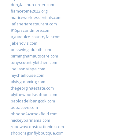
donglaishun-order.com
fiamc-rome2022.org
mariceworldessentials.com
lafisheriarestaurant.com
915jazzandmore.com
aguadulce-countryfair.com
jakehovis.com
bosswingsduluth.com
birminghamautocare.com
tonyscountrykitchen.com
jbellasnailspa.com
mychaihouse.com
alvisgrooming.com
thegeorginaestate.com
blythewoodseafood.com
paolosdelibangkok.com
bobacove.com
phoone24brookfield.com
mickeybarmama.com
roadwayconstructioninc.com
shopdragonflyboutique.com