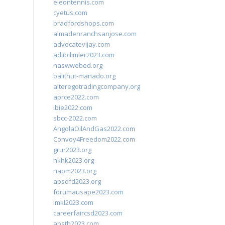
eleontennis.com
cyetus.com
bradfordshops.com
almadenranchsanjose.com
advocatevijay.com
adlibilimler2023.com
naswwebed.org
balithut-manado.org
alteregotradingcompany.org
aprce2022.com
ibie2022.com
sbcc-2022.com
AngolaOilAndGas2022.com
Convoy4Freedom2022.com
grur2023.org
hkhk2023.org
napm2023.org
apsdfd2023.org
forumausape2023.com
imkl2023.com
careerfaircsd2023.com
apsth2023.com