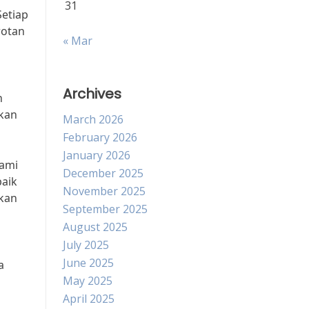
31
Setiap
rotan
« Mar
Archives
n
ikan
March 2026
February 2026
January 2026
kami
December 2025
baik
November 2025
pkan
September 2025
August 2025
July 2025
June 2025
a
May 2025
April 2025