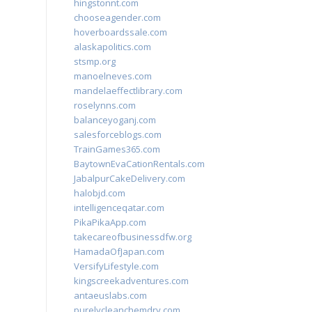
hingstonnt.com
chooseagender.com
hoverboardssale.com
alaskapolitics.com
stsmp.org
manoelneves.com
mandelaeffectlibrary.com
roselynns.com
balanceyoganj.com
salesforceblogs.com
TrainGames365.com
BaytownEvaCationRentals.com
JabalpurCakeDelivery.com
halobjd.com
intelligenceqatar.com
PikaPikaApp.com
takecareofbusinessdfw.org
HamadaOfJapan.com
VersifyLifestyle.com
kingscreekadventures.com
antaeuslabs.com
purelycleanchemdry.com