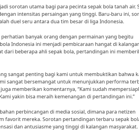
adi sorotan utama bagi para pecinta sepak bola tanah air. 
engan intensitas persaingan yang tinggi. Baru-baru ini, so
ah duel seru antara dua tim besar di liga Indonesia.
ri perhatian banyak orang dengan permainan yang begitu
bola Indonesia ini menjadi pembicaraan hangat di kalanga
 dari beberapa ahli sepak bola, pertandingan ini member
mang sangat penting bagi kami untuk membuktikan bahwa 
 Kami sangat bersemangat untuk menunjukkan performa ter
im B juga memberikan komentarnya, “Kami sudah mempersia
Kami yakin bisa meraih kemenangan di pertandingan ini.”
i bahan perbincangan di media sosial, dimana para netizen
favorit mereka. Sorotan pertandingan terbaru sepak bol
nsasi dan antusiasme yang tinggi di kalangan masyarakat.