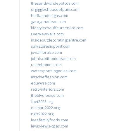
thesandwichdepotcos.com
drgiggleshouseofpain.com
hotflashdesigns.com
garagenadeau.com
lifestylechauffeurservice.com
EverNewNails.com
insideoutdecoratingcentre.com
salvatoresinpoint.com
jovialfloralco.com
johnlscotthometeam.com
u-seehomes.com
watersportslagonissi.com
mischieffashion.com
eduwyre.com
retro-interiors.com
theblvd-boise.com
fpet2023.org
e-smart2022.org
ngrc2022.org
leesfamilyfoods.com
lewis-lewis-cpas.com