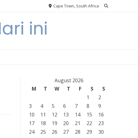
Cape Town, South Africa
ri ini
August 2026
M
T
W
T
F
S
S
1
2
3
4
5
6
7
8
9
10
11
12
13
14
15
16
17
18
19
20
21
22
23
24
25
26
27
28
29
30