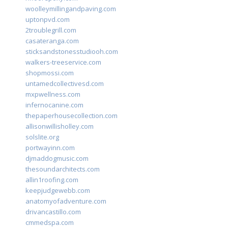
woolleymillingandpaving.com
uptonpvd.com
2troublegrill.com
casateranga.com
sticksandstonesstudiooh.com
walkers-treeservice.com
shopmossi.com
untamedcollectivesd.com
mxpwellness.com
infernocanine.com
thepaperhousecollection.com
allisonwillisholley.com
solslite.org
portwayinn.com
djmaddogmusic.com
thesoundarchitects.com
allin1roofing.com
keepjudgewebb.com
anatomyofadventure.com
drivancastillo.com
cmmedspa.com