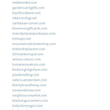
midletontkd.com
gardensandgrills.com
basilfoodwine.com
nikko-tochigi.net
caribbean-corner.com
bluemoongiftcards.com
rivercitysteampunkexpo.com
kchoops.net
mountainsideskateshop.com
kirtlandcitytavern.com
301nutritionspot.com
ammos-stores.com
loceanecreations.com
birdsongridgefarm.com
joiedevivblog.com
valera-amsterdam.com
libertybrandhemp.com
norwoodinnwi.com
neighboursmarket.com
blackanguscareers.com
bolesfororegon.com