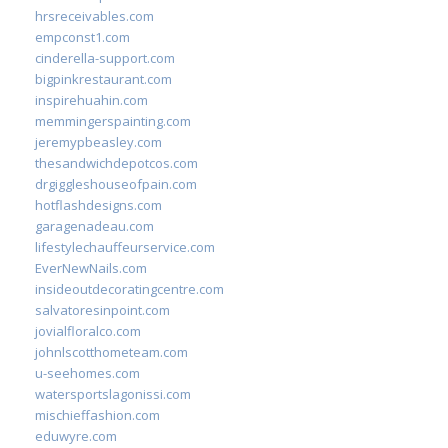
hrsreceivables.com
empconst1.com
cinderella-support.com
bigpinkrestaurant.com
inspirehuahin.com
memmingerspainting.com
jeremypbeasley.com
thesandwichdepotcos.com
drgiggleshouseofpain.com
hotflashdesigns.com
garagenadeau.com
lifestylechauffeurservice.com
EverNewNails.com
insideoutdecoratingcentre.com
salvatoresinpoint.com
jovialfloralco.com
johnlscotthometeam.com
u-seehomes.com
watersportslagonissi.com
mischieffashion.com
eduwyre.com