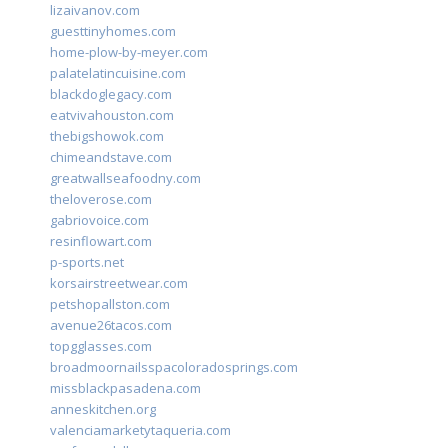
lizaivanov.com
guesttinyhomes.com
home-plow-by-meyer.com
palatelatincuisine.com
blackdoglegacy.com
eatvivahouston.com
thebigshowok.com
chimeandstave.com
greatwallseafoodny.com
theloverose.com
gabriovoice.com
resinflowart.com
p-sports.net
korsairstreetwear.com
petshopallston.com
avenue26tacos.com
topgglasses.com
broadmoornailsspacoloradosprings.com
missblackpasadena.com
anneskitchen.org
valenciamarketytaqueria.com