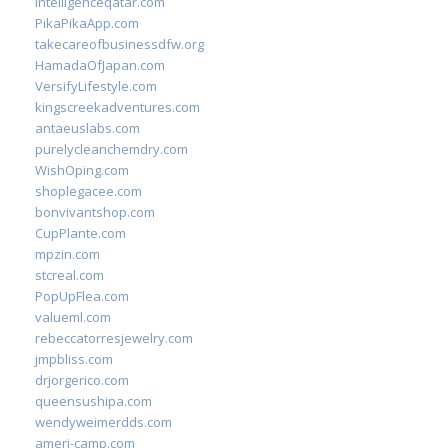
intelligenceqatar.com
PikaPikaApp.com
takecareofbusinessdfw.org
HamadaOfJapan.com
VersifyLifestyle.com
kingscreekadventures.com
antaeuslabs.com
purelycleanchemdry.com
WishOping.com
shoplegacee.com
bonvivantshop.com
CupPlante.com
mpzin.com
stcreal.com
PopUpFlea.com
valueml.com
rebeccatorresjewelry.com
jmpbliss.com
drjorgerico.com
queensushipa.com
wendyweimerdds.com
ameri-camp.com