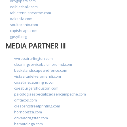
drogopets.com
ediblechalk.com
tabletennisnearme.com
oaksofa.com
soultacohtx.com
capishcaps.com
gpsyfl.org
MEDIA PARTNER III
vwrepairarlington.com
cleaningservicebaltimore-md.com
beckslandscapeandfence.com
vistaaltadelveramendi.com
coastlinecateringnc.com
cuesburgershouston.com
psicologiaespecializadaencampeche.com
dmtacos.com
crescentstreetprinting.com
hornopizza.com
driveadragster.com
hematologa.com