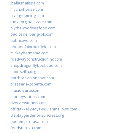
jbellasnailspa.com
mychaihouse.com
alvisgrooming.com
thegeorginaestate.com
blythewoodseafood.com
paolosdelibangkok.com
bobacove.com
phoone24brookfield.com
mickeybarmama.com
roadwayconstructioninc.com
shopdragonflyboutique.com
sportszilla.org
batchprovisionsbar.com
brasserie-gobette.com
musicrearte.com
morseysfarms.com
riverviewtennis.com
official-kelly-toys-squishmallows.com
displaygardenonsuncrest.org
bbq-empire-usa.com
feedstoreva.com