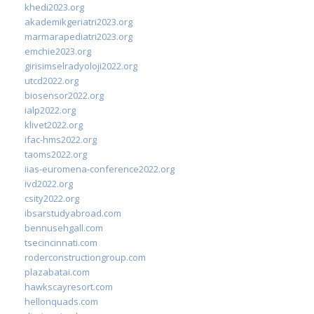
khedi2023.org
akademikgeriatri2023.org
marmarapediatri2023.org
emchie2023.org
girisimselradyoloji2022.org
utcd2022.org
biosensor2022.org
ialp2022.org
klivet2022.org
ifac-hms2022.org
taoms2022.org
iias-euromena-conference2022.org
ivd2022.org
csity2022.org
ibsarstudyabroad.com
bennusehgall.com
tsecincinnati.com
roderconstructiongroup.com
plazabatai.com
hawkscayresort.com
hellonquads.com