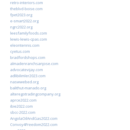
retro-interiors.com
theblvd-boise.com
fpet2023.org
e-smart2022.org
ngrc2022.org
leesfamilyfoods.com
lewis-lewis-cpas.com
eleontennis.com
cyetus.com
bradfordshops.com
almadenranchsanjose.com
advocatevijay.com
adlibilimler2023.com
naswwebed.org
balithut-manado.org
alteregotradingcompany.org
aprce2022.com
ibie2022.com
sbcc-2022.com
AngolaOilAndGas2022.com
Convoy4Freedom2022.com