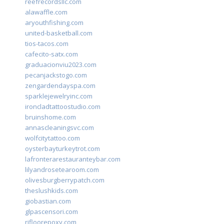
reefrecordsllc.com
alawaffle.com
aryouthfishing.com
united-basketball.com
tios-tacos.com
cafecito-satx.com
graduacionviu2023.com
pecanjackstogo.com
zengardendayspa.com
sparklejewelryinc.com
ironcladtattoostudio.com
bruinshome.com
annascleaningsvc.com
wolfcitytattoo.com
oysterbayturkeytrot.com
lafronterarestauranteybar.com
lilyandrosetearoom.com
olivesburgberrypatch.com
theslushkids.com
giobastian.com
glpascensori.com
rifloorepoxy.com