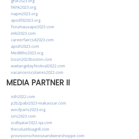
grur2023.org
hkhk2023.org
napm2023.org
apsdfd2023.org
forumausape2023.com
imkl2023.com
careerfaircsd2023.com
apsth2023.com
MedItRio2023.org
lcicon2023boston.com
waitangidayfestival2022.com
vacancesscolaires2022.com
MEDIA PARTNER II
isth2022.com
p2b2pabi2023-makassar.com
wocfparis2023.org
sinc2023.com
scdlqatar2022-qa.com
thecolumbiagrill.com
provisionscheeseandwineshoppe.com