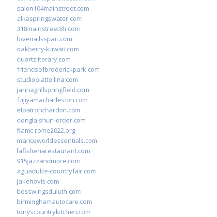
salon104mainstreet.com
alkaspringswater.com
318mainstreet8h.com
lovenailsspari.com
oakberry-kuwait.com
quartzliterary.com
friendsofbroderickpark.com
studiopiattellina.com
jannagrillspringfield.com
fujiyamacharleston.com
elpatronchardon.com
donglaishun-order.com
fiamc-rome2022.org
mariceworldessentials.com
lafisheriarestaurant.com
915jazzandmore.com
aguadulce-countryfair.com
jakehovis.com
bosswingsduluth.com
birminghamautocare.com
tonyscountrykitchen.com