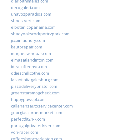
diarioanimales.com
decogaleri.com
unavozparadios.com
shoes-vert.com
elbotanicopanama.com
shadyoaksrockportrvpark.com
jccoinlaundry.com
kautorepair.com
marjaeswinebar.com
elmazatlanclinton.com
ideacoffeenyc.com
odieschillicothe.com
lacantinitagalesburg.com
pizzadeliverybristol.com
greenstarsmogcheck.com
happypawspl.com
callahansautoservicecenter.com
georgiascornermarket.com
perfectfit24-7.com
portugalprivatedriver.com
von-racer.com
coffeeshopcharleston.com