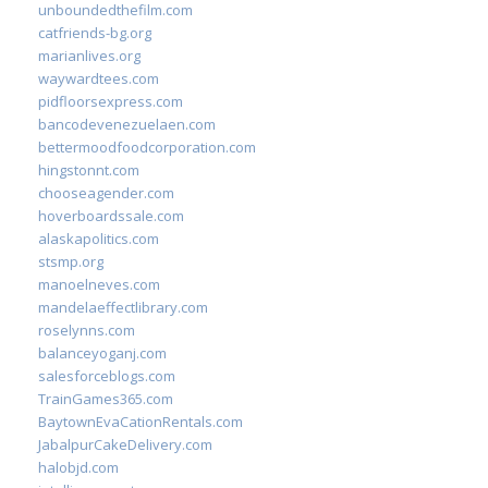
unboundedthefilm.com
catfriends-bg.org
marianlives.org
waywardtees.com
pidfloorsexpress.com
bancodevenezuelaen.com
bettermoodfoodcorporation.com
hingstonnt.com
chooseagender.com
hoverboardssale.com
alaskapolitics.com
stsmp.org
manoelneves.com
mandelaeffectlibrary.com
roselynns.com
balanceyoganj.com
salesforceblogs.com
TrainGames365.com
BaytownEvaCationRentals.com
JabalpurCakeDelivery.com
halobjd.com