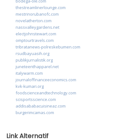
bodega-ole.com
thestreamlinerlounge.com
mestrinorubanofc.com
novelatherton.com
nassvalleygardens.net
electjohnstewart.com
omptourtravels.com
tribratanews-polreskebumen.com
rsudbayuasih.org
publikjurnalistik.org
juneteenthapparel.net
italywarm.com
journaloffinanceeconomics.com
kvk-kumari.org
foodscienceandtechnology.com
scisportsscience.com
addisababacuisineaz.com
burgerimcamas.com
Link Alternatif