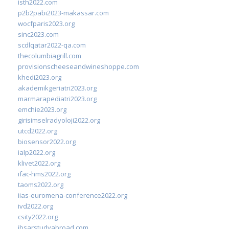
isth2022.com
p2b2pabi2023-makassar.com
wocfparis2023.org
sinc2023.com
scdlqatar2022-qa.com
thecolumbiagrill.com
provisionscheeseandwineshoppe.com
khedi2023.org
akademikgeriatri2023.org
marmarapediatri2023.org
emchie2023.org
girisimselradyoloji2022.org
utcd2022.org
biosensor2022.org
ialp2022.org
klivet2022.org
ifac-hms2022.org
taoms2022.org
iias-euromena-conference2022.org
ivd2022.org
csity2022.org
ibsarstudyabroad.com