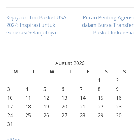
Post
Kejayaan Tim Basket USA
Peran Penting Agensi
2024: Inspirasi untuk
dalam Bursa Transfer
Generasi Selanjutnya
Basket Indonesia
navigation
August 2026
M
T
W
T
F
S
S
1
2
3
4
5
6
7
8
9
10
11
12
13
14
15
16
17
18
19
20
21
22
23
24
25
26
27
28
29
30
31