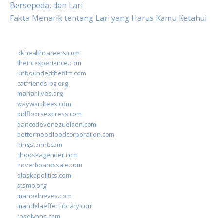
Bersepeda, dan Lari
Fakta Menarik tentang Lari yang Harus Kamu Ketahui
okhealthcareers.com
theintexperience.com
unboundedthefilm.com
catfriends-bg.org
marianlives.org
waywardtees.com
pidfloorsexpress.com
bancodevenezuelaen.com
bettermoodfoodcorporation.com
hingstonnt.com
chooseagender.com
hoverboardssale.com
alaskapolitics.com
stsmp.org
manoelneves.com
mandelaeffectlibrary.com
roselynns.com