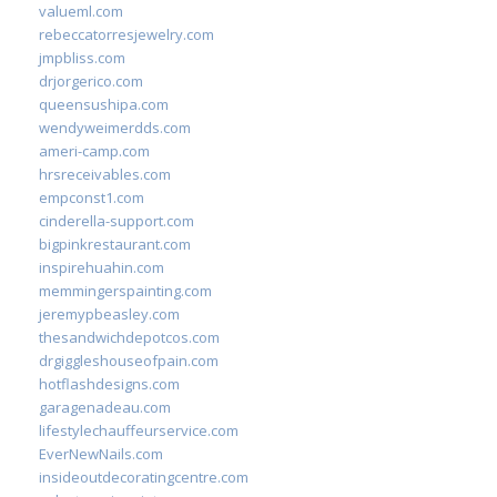
valueml.com
rebeccatorresjewelry.com
jmpbliss.com
drjorgerico.com
queensushipa.com
wendyweimerdds.com
ameri-camp.com
hrsreceivables.com
empconst1.com
cinderella-support.com
bigpinkrestaurant.com
inspirehuahin.com
memmingerspainting.com
jeremypbeasley.com
thesandwichdepotcos.com
drgiggleshouseofpain.com
hotflashdesigns.com
garagenadeau.com
lifestylechauffeurservice.com
EverNewNails.com
insideoutdecoratingcentre.com