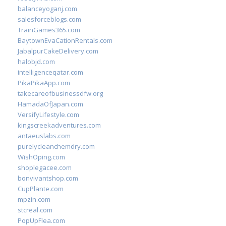
balanceyoganj.com
salesforceblogs.com
TrainGames365.com
BaytownEvaCationRentals.com
JabalpurCakeDelivery.com
halobjd.com
intelligenceqatar.com
PikaPikaApp.com
takecareofbusinessdfw.org
HamadaOfJapan.com
VersifyLifestyle.com
kingscreekadventures.com
antaeuslabs.com
purelycleanchemdry.com
WishOping.com
shoplegacee.com
bonvivantshop.com
CupPlante.com
mpzin.com
stcreal.com
PopUpFlea.com