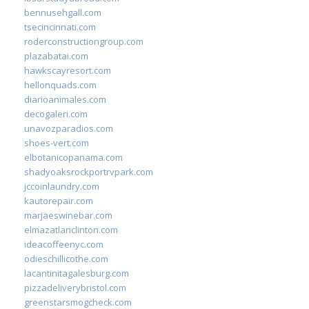
bennusehgall.com
tsecincinnati.com
roderconstructiongroup.com
plazabatai.com
hawkscayresort.com
hellonquads.com
diarioanimales.com
decogaleri.com
unavozparadios.com
shoes-vert.com
elbotanicopanama.com
shadyoaksrockportrvpark.com
jccoinlaundry.com
kautorepair.com
marjaeswinebar.com
elmazatlanclinton.com
ideacoffeenyc.com
odieschillicothe.com
lacantinitagalesburg.com
pizzadeliverybristol.com
greenstarsmogcheck.com