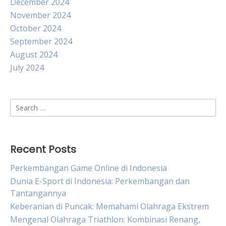
December 2024
November 2024
October 2024
September 2024
August 2024
July 2024
Search
for:
Recent Posts
Perkembangan Game Online di Indonesia
Dunia E-Sport di Indonesia: Perkembangan dan
Tantangannya
Keberanian di Puncak: Memahami Olahraga Ekstrem
Mengenal Olahraga Triathlon: Kombinasi Renang,