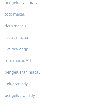
pengeluaran macau
toto macau
data macau
result macau
live draw sgp
toto macau 5d
pengeluaran macau
keluaran sdy
pengeluaran sdy