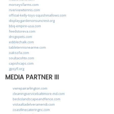
morseysfarms.com
riverviewtennis.com
official-kelly-toys-squishmallows.com
displaygardenonsuncrest.org
bbq-empire-usa.com
feedstoreva.com
drogopets.com
ediblechalk.com
tabletennisnearme.com
oaksofa.com
soultacohtx.com
capishcaps.com
gpsyfl.org
MEDIA PARTNER III
vwrepairarlington.com
cleaningservicebaltimore-md.com
beckslandscapeandfence.com
vistaaltadelveramendi.com
coastlinecateringnc.com