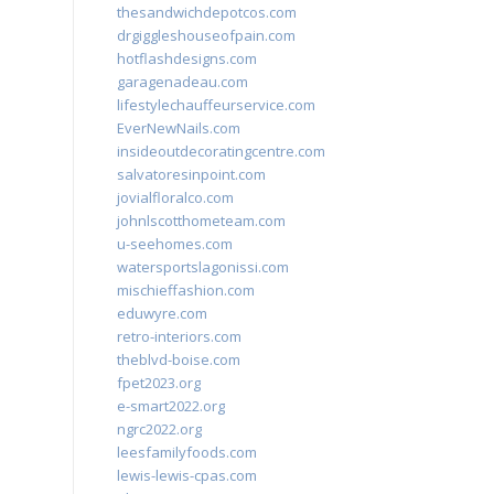
thesandwichdepotcos.com
drgiggleshouseofpain.com
hotflashdesigns.com
garagenadeau.com
lifestylechauffeurservice.com
EverNewNails.com
insideoutdecoratingcentre.com
salvatoresinpoint.com
jovialfloralco.com
johnlscotthometeam.com
u-seehomes.com
watersportslagonissi.com
mischieffashion.com
eduwyre.com
retro-interiors.com
theblvd-boise.com
fpet2023.org
e-smart2022.org
ngrc2022.org
leesfamilyfoods.com
lewis-lewis-cpas.com