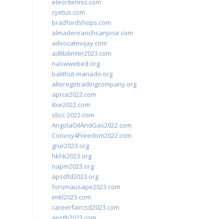
eleontennis.com
cyetus.com
bradfordshops.com
almadenranchsanjose.com
advocatevijay.com
adlibilimler2023.com
naswwebed.org
balithut-manado.org
alteregotradingcompany.org
aprce2022.com
ibie2022.com
sbcc-2022.com
AngolaOilAndGas2022.com
Convoy4Freedom2022.com
grur2023.org
hkhk2023.org
napm2023.org
apsdfd2023.org
forumausape2023.com
imkl2023.com
careerfaircsd2023.com
apsth2023.com