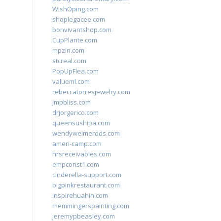
WishOping.com
shoplegacee.com
bonvivantshop.com
CupPlante.com
mpzin.com
stcreal.com
PopUpFlea.com
valueml.com
rebeccatorresjewelry.com
jmpbliss.com
drjorgerico.com
queensushipa.com
wendyweimerdds.com
ameri-camp.com
hrsreceivables.com
empconst1.com
cinderella-support.com
bigpinkrestaurant.com
inspirehuahin.com
memmingerspainting.com
jeremypbeasley.com