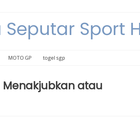
a Seputar Sport Ha
MOTO GP
togel sgp
: Menakjubkan atau