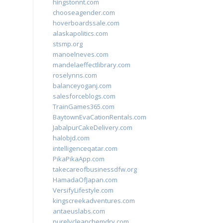
hingstonnt.com
chooseagender.com
hoverboardssale.com
alaskapolitics.com
stsmp.org
manoelneves.com
mandelaeffectlibrary.com
roselynns.com
balanceyoganj.com
salesforceblogs.com
TrainGames365.com
BaytownEvaCationRentals.com
JabalpurCakeDelivery.com
halobjd.com
intelligenceqatar.com
PikaPikaApp.com
takecareofbusinessdfw.org
HamadaOfJapan.com
VersifyLifestyle.com
kingscreekadventures.com
antaeuslabs.com
purelycleanchemdry.com