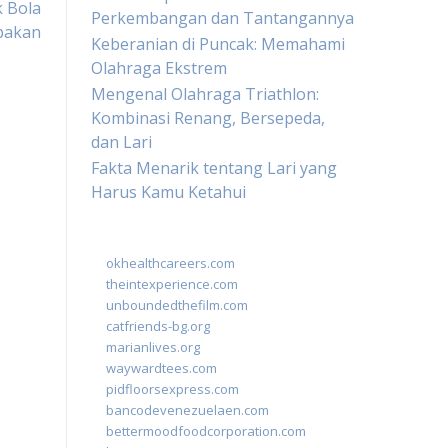
k Bola
Perkembangan dan Tantangannya
pakan
Keberanian di Puncak: Memahami
Olahraga Ekstrem
Mengenal Olahraga Triathlon:
Kombinasi Renang, Bersepeda,
dan Lari
Fakta Menarik tentang Lari yang
Harus Kamu Ketahui
okhealthcareers.com
theintexperience.com
unboundedthefilm.com
catfriends-bg.org
marianlives.org
waywardtees.com
pidfloorsexpress.com
bancodevenezuelaen.com
bettermoodfoodcorporation.com