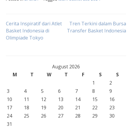
Post
Cerita Inspiratif dari Atlet
Tren Terkini dalam Bursa
Basket Indonesia di
Transfer Basket Indonesia
Olimpiade Tokyo
navigation
August 2026
M
T
W
T
F
S
S
1
2
3
4
5
6
7
8
9
10
11
12
13
14
15
16
17
18
19
20
21
22
23
24
25
26
27
28
29
30
31