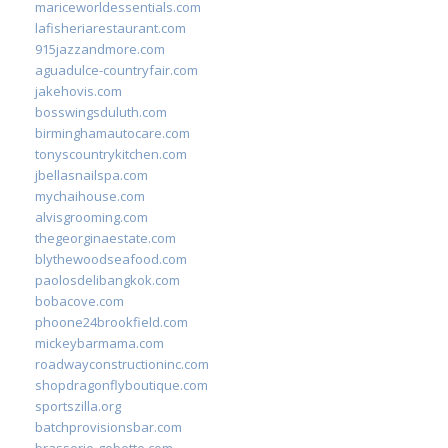
mariceworldessentials.com
lafisheriarestaurant.com
915jazzandmore.com
aguadulce-countryfair.com
jakehovis.com
bosswingsduluth.com
birminghamautocare.com
tonyscountrykitchen.com
jbellasnailspa.com
mychaihouse.com
alvisgrooming.com
thegeorginaestate.com
blythewoodseafood.com
paolosdelibangkok.com
bobacove.com
phoone24brookfield.com
mickeybarmama.com
roadwayconstructioninc.com
shopdragonflyboutique.com
sportszilla.org
batchprovisionsbar.com
brasserie-gobette.com