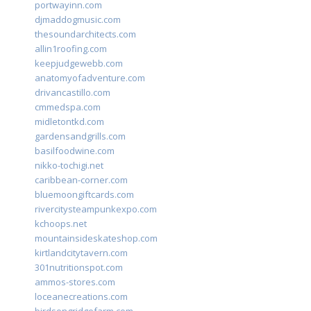
portwayinn.com
djmaddogmusic.com
thesoundarchitects.com
allin1roofing.com
keepjudgewebb.com
anatomyofadventure.com
drivancastillo.com
cmmedspa.com
midletontkd.com
gardensandgrills.com
basilfoodwine.com
nikko-tochigi.net
caribbean-corner.com
bluemoongiftcards.com
rivercitysteampunkexpo.com
kchoops.net
mountainsideskateshop.com
kirtlandcitytavern.com
301nutritionspot.com
ammos-stores.com
loceanecreations.com