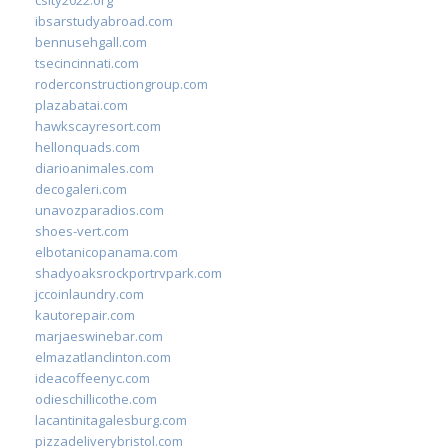
ibsarstudyabroad.com
bennusehgall.com
tsecincinnati.com
roderconstructiongroup.com
plazabatai.com
hawkscayresort.com
hellonquads.com
diarioanimales.com
decogaleri.com
unavozparadios.com
shoes-vert.com
elbotanicopanama.com
shadyoaksrockportrvpark.com
jccoinlaundry.com
kautorepair.com
marjaeswinebar.com
elmazatlanclinton.com
ideacoffeenyc.com
odieschillicothe.com
lacantinitagalesburg.com
pizzadeliverybristol.com