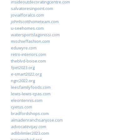
insideoutdecoratingcentre.com
salvatoresinpoint.com
jovialfloralco.com
johnlscotthometeam.com
u-seehomes.com
watersportslagonissi.com
mischieffashion.com
eduwyre.com
retro-interiors.com
theblvd-boise.com
fpet2023.org
e-smart2022.org
ngrc2022.org
leesfamilyfoods.com
lewis-lewis-cpas.com
eleontennis.com
cyetus.com
bradfordshops.com
almadenranchsanjose.com
advocatevijay.com
adlibilimler2023.com
naswwebed.org