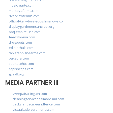
musicrearte.com
morseysfarms.com
riverviewtennis.com
official-kelly-toys-squishmallows.com
displaygardenonsuncrest.org
bbq-empire-usa.com
feedstoreva.com
drogopets.com
ediblechalk.com
tabletennisnearme.com
oaksofa.com
soultacohtx.com
capishcaps.com
gpsyfl.org
MEDIA PARTNER III
vwrepairarlington.com
cleaningservicebaltimore-md.com
beckslandscapeandfence.com
vistaaltadelveramendi.com