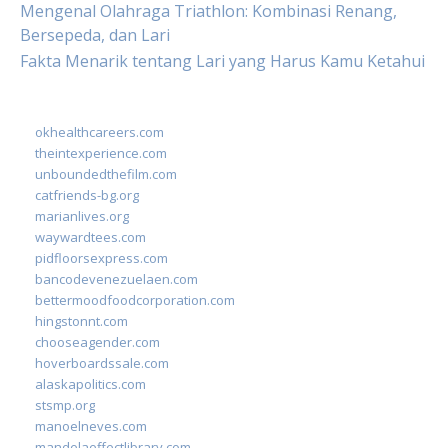
Mengenal Olahraga Triathlon: Kombinasi Renang,
Bersepeda, dan Lari
Fakta Menarik tentang Lari yang Harus Kamu Ketahui
okhealthcareers.com
theintexperience.com
unboundedthefilm.com
catfriends-bg.org
marianlives.org
waywardtees.com
pidfloorsexpress.com
bancodevenezuelaen.com
bettermoodfoodcorporation.com
hingstonnt.com
chooseagender.com
hoverboardssale.com
alaskapolitics.com
stsmp.org
manoelneves.com
mandelaeffectlibrary.com