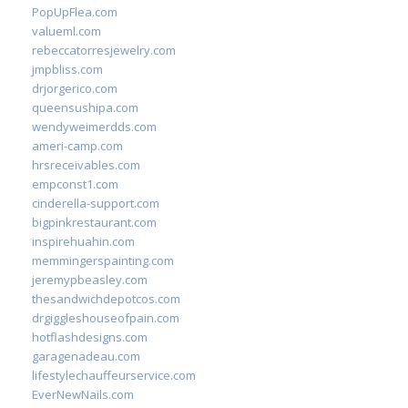
PopUpFlea.com
valueml.com
rebeccatorresjewelry.com
jmpbliss.com
drjorgerico.com
queensushipa.com
wendyweimerdds.com
ameri-camp.com
hrsreceivables.com
empconst1.com
cinderella-support.com
bigpinkrestaurant.com
inspirehuahin.com
memmingerspainting.com
jeremypbeasley.com
thesandwichdepotcos.com
drgiggleshouseofpain.com
hotflashdesigns.com
garagenadeau.com
lifestylechauffeurservice.com
EverNewNails.com