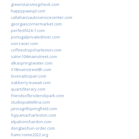
greenstarsmogcheck.com
happypawspl.com
callahansautoservicecenter.com
georgiascornermarket.com
perfectfit24-7.com
portugalprivatedriver.com
von-racer.com
coffeeshopcharleston.com
salon104mainstreet.com
alkaspringswater.com
318mainstreet8h.com
lovenailsspari.com
oakberry-kuwait.com
quartzliterary.com
friendsofbroderickpark.com
studiopiattellina.com
jannagrillspringfield.com
fujiyamacharleston.com
elpatronchardon.com
donglaishun-order.com
fiamc-rome2022.org