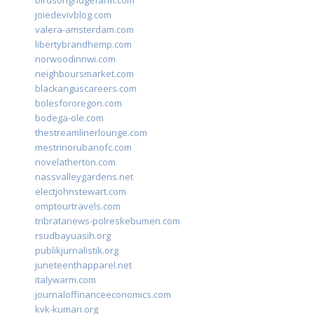
birdsongridgefarm.com
joiedevivblog.com
valera-amsterdam.com
libertybrandhemp.com
norwoodinnwi.com
neighboursmarket.com
blackanguscareers.com
bolesfororegon.com
bodega-ole.com
thestreamlinerlounge.com
mestrinorubanofc.com
novelatherton.com
nassvalleygardens.net
electjohnstewart.com
omptourtravels.com
tribratanews-polreskebumen.com
rsudbayuasih.org
publikjurnalistik.org
juneteenthapparel.net
italywarm.com
journaloffinanceeconomics.com
kvk-kumari.org