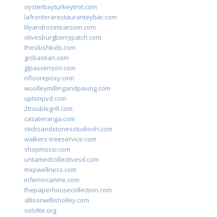
oysterbayturkeytrot.com
lafronterarestauranteybar.com
lilyandrosetearoom.com
olivesburgberrypatch.com
theslushkids.com
giobastian.com
glpascensori.com
rifloorepoxy.com
woolleymillingandpaving.com
uptonpvd.com
2troublegrill.com
casateranga.com
sticksandstonesstudiooh.com
walkers-treeservice.com
shopmossi.com
untamedcollectivesd.com
mxpwellness.com
infernocanine.com
thepaperhousecollection.com
allisonwillisholley.com
solslite.org