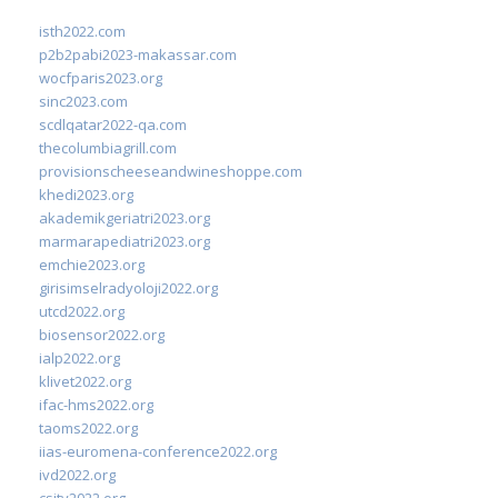
isth2022.com
p2b2pabi2023-makassar.com
wocfparis2023.org
sinc2023.com
scdlqatar2022-qa.com
thecolumbiagrill.com
provisionscheeseandwineshoppe.com
khedi2023.org
akademikgeriatri2023.org
marmarapediatri2023.org
emchie2023.org
girisimselradyoloji2022.org
utcd2022.org
biosensor2022.org
ialp2022.org
klivet2022.org
ifac-hms2022.org
taoms2022.org
iias-euromena-conference2022.org
ivd2022.org
csity2022.org