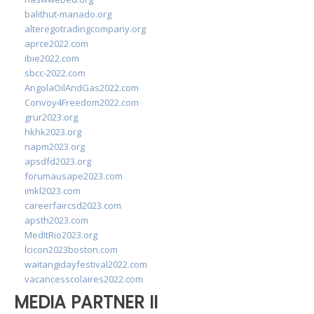
balithut-manado.org
alteregotradingcompany.org
aprce2022.com
ibie2022.com
sbcc-2022.com
AngolaOilAndGas2022.com
Convoy4Freedom2022.com
grur2023.org
hkhk2023.org
napm2023.org
apsdfd2023.org
forumausape2023.com
imkl2023.com
careerfaircsd2023.com
apsth2023.com
MedItRio2023.org
lcicon2023boston.com
waitangidayfestival2022.com
vacancesscolaires2022.com
MEDIA PARTNER II