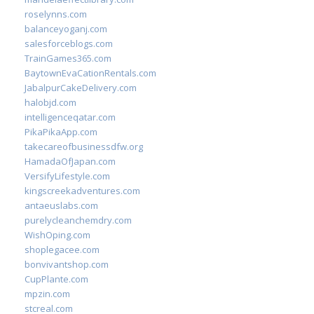
roselynns.com
balanceyoganj.com
salesforceblogs.com
TrainGames365.com
BaytownEvaCationRentals.com
JabalpurCakeDelivery.com
halobjd.com
intelligenceqatar.com
PikaPikaApp.com
takecareofbusinessdfw.org
HamadaOfJapan.com
VersifyLifestyle.com
kingscreekadventures.com
antaeuslabs.com
purelycleanchemdry.com
WishOping.com
shoplegacee.com
bonvivantshop.com
CupPlante.com
mpzin.com
stcreal.com