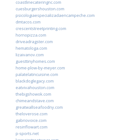
coastlinecateringnc.com
cuesburgershouston.com
psicologiaespecializadaencampeche.com
dmtacos.com
crescentstreetprinting.com
hornopizza.com
driveadragster.com
hematologa.com
lizaivanov.com
guesttinyhomes.com
home-plow-by-meyer.com
palatelatincuisine.com
blackdoglegacy.com
eatvivahouston.com
thebigshowok.com
chimeandstave.com
greatwallseafoodny.com
theloverose.com
gabriovoice.com
resinflowart.com
p-sports.net