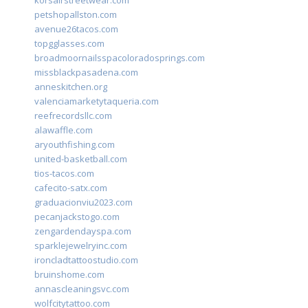
korsairstreetwear.com
petshopallston.com
avenue26tacos.com
topgglasses.com
broadmoornailsspacoloradosprings.com
missblackpasadena.com
anneskitchen.org
valenciamarketytaqueria.com
reefrecordsllc.com
alawaffle.com
aryouthfishing.com
united-basketball.com
tios-tacos.com
cafecito-satx.com
graduacionviu2023.com
pecanjackstogo.com
zengardendayspa.com
sparklejewelryinc.com
ironcladtattoostudio.com
bruinshome.com
annascleaningsvc.com
wolfcitytattoo.com