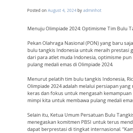
Posted on
August 4, 2024
by
adminhot
Menuju Olimpiade 2024: Optimisme Tim Bulu 
Pekan Olahraga Nasional (PON) yang baru saja
bulu tangkis Indonesia untuk meraih prestasi
dari para atlet muda Indonesia, optimisme pu
pulang medali emas di Olimpiade 2024.
Menurut pelatih tim bulu tangkis Indonesia, R
Olimpiade 2024 adalah melalui persiapan yang 
keras dan fokus untuk mengasah kemampuan atl
mimpi kita untuk membawa pulang medali emas d
Selain itu, Ketua Umum Persatuan Bulu Tangki
menegaskan komitmen PBSI untuk terus menduku
dapat berprestasi di tingkat internasional. “