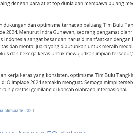
saing dengan para atlet top dunia dan membawa pulang med
n dukungan dan optimisme terhadap peluang Tim Bulu Tan
iade 2024. Menurut Indra Gunawan, seorang pengamat olahr
gkis Indonesia sangat besar dan harus dimanfaatkan dengan 
alitas dan mental juara yang dibutuhkan untuk meraih medal
okus dan bekerja keras untuk mewujudkan impian tersebut,”
n kerja keras yang konsisten, optimisme Tim Bulu Tangki
 di Olimpiade 2024 semakin menguat. Semoga mimpi terseb
raih prestasi gemilang di kancah olahraga internasional.
ia olimpiade 2024