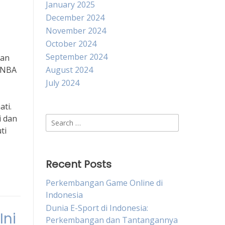
January 2025
December 2024
November 2024
October 2024
September 2024
kan
l NBA
August 2024
July 2024
ti.
i dan
Search
ti
for:
Recent Posts
Perkembangan Game Online di
Indonesia
Dunia E-Sport di Indonesia:
Ini
Perkembangan dan Tantangannya