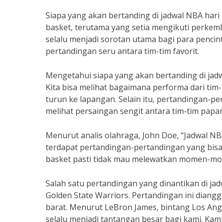
Siapa yang akan bertanding di jadwal NBA hari 
basket, terutama yang setia mengikuti perkemba
selalu menjadi sorotan utama bagi para pencin
pertandingan seru antara tim-tim favorit.
Mengetahui siapa yang akan bertanding di jadw
Kita bisa melihat bagaimana performa dari tim
turun ke lapangan. Selain itu, pertandingan-pe
melihat persaingan sengit antara tim-tim papan
Menurut analis olahraga, John Doe, “Jadwal NBA
terdapat pertandingan-pertandingan yang bis
basket pasti tidak mau melewatkan momen-mome
Salah satu pertandingan yang dinantikan di ja
Golden State Warriors. Pertandingan ini diang
barat. Menurut LeBron James, bintang Los Ang
selalu menjadi tantangan besar bagi kami. Ka