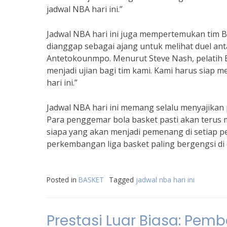
jadwal NBA hari ini.”
Jadwal NBA hari ini juga mempertemukan tim B
dianggap sebagai ajang untuk melihat duel ant
Antetokounmpo. Menurut Steve Nash, pelatih 
menjadi ujian bagi tim kami. Kami harus siap 
hari ini.”
Jadwal NBA hari ini memang selalu menyajikan
Para penggemar bola basket pasti akan terus m
siapa yang akan menjadi pemenang di setiap 
perkembangan liga basket paling bergengsi di 
Posted in
BASKET
Tagged
jadwal nba hari ini
Prestasi Luar Biasa: Pem