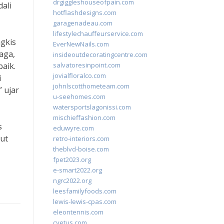
drgiggleshouseofpain.com
ali
hotflashdesigns.com
garagenadeau.com
lifestylechauffeurservice.com
gkis
EverNewNails.com
aga,
insideoutdecoratingcentre.com
baik.
salvatoresinpoint.com
jovialfloralco.com
i
johnlscotthometeam.com
 ujar
u-seehomes.com
watersportslagonissi.com
mischieffashion.com
s
eduwyre.com
ut
retro-interiors.com
theblvd-boise.com
fpet2023.org
e-smart2022.org
ngrc2022.org
leesfamilyfoods.com
lewis-lewis-cpas.com
eleontennis.com
cyetus.com