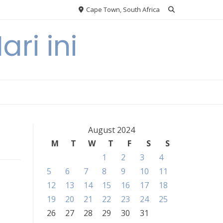
Cape Town, South Africa
ri ini
August 2024
M
T
W
T
F
S
S
1
2
3
4
5
6
7
8
9
10
11
12
13
14
15
16
17
18
19
20
21
22
23
24
25
26
27
28
29
30
31