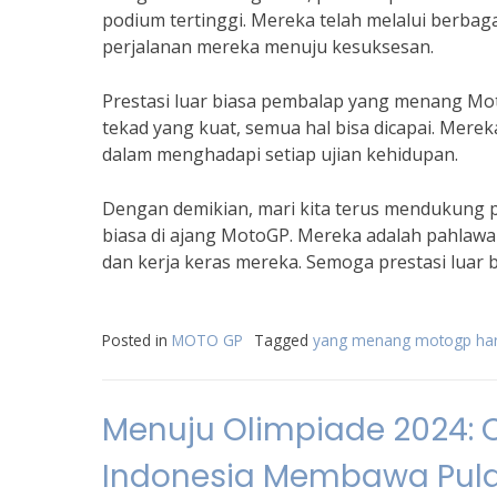
podium tertinggi. Mereka telah melalui berba
perjalanan mereka menuju kesuksesan.
Prestasi luar biasa pembalap yang menang Mot
tekad yang kuat, semua hal bisa dicapai. Mere
dalam menghadapi setiap ujian kehidupan.
Dengan demikian, mari kita terus mendukung p
biasa di ajang MotoGP. Mereka adalah pahlaw
dan kerja keras mereka. Semoga prestasi luar b
Posted in
MOTO GP
Tagged
yang menang motogp hari
Menuju Olimpiade 2024: 
Indonesia Membawa Pul