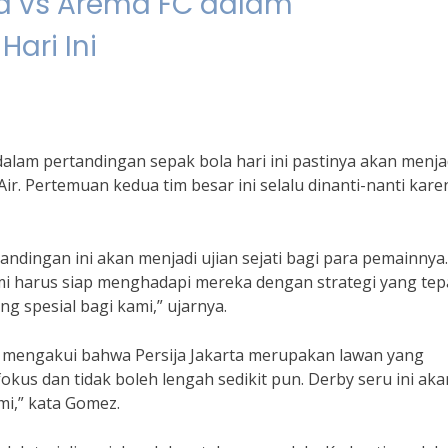
rta vs Arema FC dalam
ari Ini
dalam pertandingan sepak bola hari ini pastinya akan menja
r. Pertemuan kedua tim besar ini selalu dinanti-nanti kare
tandingan ini akan menjadi ujian sejati bagi para pemainnya.
mi harus siap menghadapi mereka dengan strategi yang tep
g spesial bagi kami,” ujarnya.
, mengakui bahwa Persija Jakarta merupakan lawan yang
kus dan tidak boleh lengah sedikit pun. Derby seru ini aka
i,” kata Gomez.