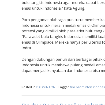
bulu tangkis Indonesia agar mereka dapat ber
emas untuk Indonesia,” kata Agung.
Para pengamat olahraga pun turut memberika
Indonesia untuk meraih medali emas di Olimp
potensi yang dimiliki oleh para atlet bulu tan
“Para atlet bulu tangkis Indonesia memiliki ku
emas di Olimpiade. Mereka hanya perlu terus f
Indra.
Dengan dukungan penuh dari berbagai pihak da
Indonesia untuk membawa pulang medali emas
dapat menjadi kenyataan dan Indonesia bisa me
Posted in
BADMINTON
Tagged
tim badminton indones